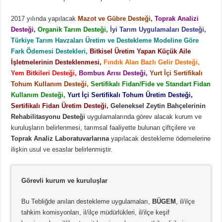
2017 yılında yapılacak
Mazot ve Gübre Desteği
,
Toprak Analizi
Desteği,
Organik Tarım Desteği,
İyi Tarım Uygulamaları Desteği,
Türkiye Tarım Havzaları Üretim ve Destekleme Modeline Göre
Fark Ödemesi Destekleri,
Bitkisel Üretim Yapan Küçük Aile
İşletmelerinin Desteklenmesi,
Fındık Alan Bazlı Gelir Desteği,
Yem Bitkileri Desteği,
Bombus Arısı Desteği,
Yurt İçi Sertifikalı
Tohum Kullanım Desteği,
Sertifikalı Fidan/Fide ve Standart Fidan
Kullanım Desteği,
Yurt İçi Sertifikalı Tohum Üretim Desteği,
Sertifikalı Fidan Üretim Desteği,
Geleneksel Zeytin Bahçelerinin
Rehabilitasyonu Desteği
uygulamalarında görev alacak kurum ve
kuruluşların belirlenmesi, tarımsal faaliyette bulunan çiftçilere ve
Toprak Analiz Laboratuvarlarına
yapılacak destekleme ödemelerine
ilişkin usul ve esaslar belirlenmiştir.
Görevli kurum ve kuruluşlar
Bu Tebliğde anılan destekleme uygulamaları,
BÜGEM
, il/ilçe
tahkim komisyonları, il/ilçe müdürlükleri, il/ilçe keşif