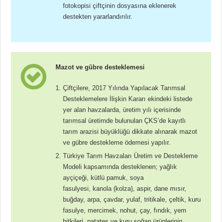
fotokopisi çiftçinin dosyasına eklenerek
destekten yararlandırılır.
Mazot ve gübre desteklemesi
Çiftçilere, 2017 Yılında Yapılacak Tarımsal
Desteklemelere İlişkin Kararı ekindeki listede
yer alan havzalarda, üretim yılı içerisinde
tarımsal üretimde bulunulan ÇKS’de kayıtlı
tarım arazisi büyüklüğü dikkate alınarak mazot
ve gübre destekleme ödemesi yapılır.
Türkiye Tarım Havzaları Üretim ve Destekleme
Modeli kapsamında desteklenen; yağlık
ayçiçeği, kütlü pamuk, soya
fasulyesi, kanola (kolza), aspir, dane mısır,
buğday, arpa, çavdar, yulaf, tritikale, çeltik, kuru
fasulye, mercimek, nohut, çay, fındık, yem
bitkileri, patates ve kuru soğan ürünlerinin