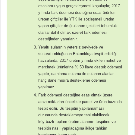
esaslara uygun gerçekleşmesi koşuluyla; 2017
yılında fark ödemesi desteğine esas ürünleri
üreten çiftçiler ile YTK ile sözleşmeli üretim
yapan çiftçiler de (kullanım şekilleri tohumluk
olanlar dahil olmak üzere) fark ödemesi
desteğinden yararlanır.
Yeraltı sularının yetersiz seviyede ve
su kısıtı olduğunun Bakanlıkça tespit edildiği
havzalarda, 2017 üretim yılında ekilen nohut ve
mercimek ürünlerine % 50 ilave destek ödemesi
yapılır, damlama sulama ile sulanan alanlar
hariç dane mısıra destekleme ödemesi
yapılmaz.
Fark ödemesi desteğine esas olmak üzere;
arazi miktarları öncelikle parsel ve ürün bazında
tespit edilir. Bu tespitin yapılamaması
durumunda desteklemeye tabi olabilecek
köy bazlı toplam üretim alanının tespitine ve
tespitin nasıl yapılacağına il/ilçe tahkim
komisyonu karar verir.