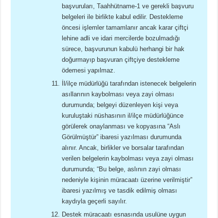
başvuruları, Taahhütname-1 ve gerekli başvuru
belgeleri ile birlikte kabul edilir. Destekleme
öncesi işlemler tamamlanır ancak karar çiftçi
lehine adli ve idari mercilerde bozulmadığı
sürece, başvurunun kabulü herhangi bir hak
doğurmayıp başvuran çiftçiye destekleme
ödemesi yapılmaz.
İl/ilçe müdürlüğü tarafından istenecek belgelerin
asıllarının kaybolması veya zayi olması
durumunda; belgeyi düzenleyen kişi veya
kuruluştaki nüshasının il/ilçe müdürlüğünce
görülerek onaylanması ve kopyasına “Aslı
Görülmüştür” ibaresi yazılması durumunda
alınır. Ancak, birlikler ve borsalar tarafından
verilen belgelerin kaybolması veya zayi olması
durumunda; “Bu belge, aslının zayi olması
nedeniyle kişinin müracaatı üzerine verilmiştir”
ibaresi yazılmış ve tasdik edilmiş olması
kaydıyla geçerli sayılır.
Destek müracaatı esnasında usulüne uygun