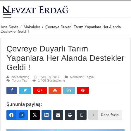
Ana Sayfa
/
Makaleler
/
Çevreye Duyarlı Tarım Yapanlara Her Alanda
Destekler Geldi !
Çevreye Duyarlı Tarım
Yapanlara Her Alanda Destekler
Geldi !
nevzaterdag
Eylül 18, 2017
Makaleler
,
Teşvik
Yorum Yap
1,406 Görüntüleme
Şununla paylaş:
Daha fazla
0