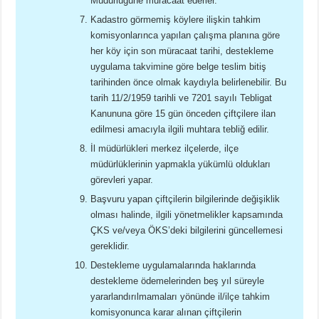
Müdürlüğüne müracaat ederler.
Kadastro görmemiş köylere ilişkin tahkim
komisyonlarınca yapılan çalışma planına göre
her köy için son müracaat tarihi, destekleme
uygulama takvimine göre belge teslim bitiş
tarihinden önce olmak kaydıyla belirlenebilir. Bu
tarih 11/2/1959 tarihli ve 7201 sayılı Tebligat
Kanununa göre 15 gün önceden çiftçilere ilan
edilmesi amacıyla ilgili muhtara tebliğ edilir.
İl müdürlükleri merkez ilçelerde, ilçe
müdürlüklerinin yapmakla yükümlü oldukları
görevleri yapar.
Başvuru yapan çiftçilerin bilgilerinde değişiklik
olması halinde, ilgili yönetmelikler kapsamında
ÇKS ve/veya ÖKS’deki bilgilerini güncellemesi
gereklidir.
Destekleme uygulamalarında haklarında
destekleme ödemelerinden beş yıl süreyle
yararlandırılmamaları yönünde il/ilçe tahkim
komisyonunca karar alınan çiftçilerin