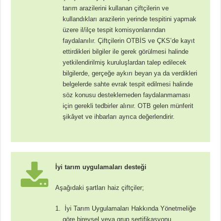
tarım arazilerini kullanan çiftçilerin ve
kullandıkları arazilerin yerinde tespitini yapmak
üzere il/ilçe tespit komisyonlarından
faydalanılır. Çiftçilerin OTBİS ve ÇKS’de kayıt
ettirdikleri bilgiler ile gerek görülmesi halinde
yetkilendirilmiş kuruluşlardan talep edilecek
bilgilerde, gerçeğe aykırı beyan ya da verdikleri
belgelerde sahte evrak tespit edilmesi halinde
söz konusu desteklemeden faydalanmaması
için gerekli tedbirler alınır. OTB gelen münferit
şikâyet ve ihbarları ayrıca değerlendirir.
İyi tarım uygulamaları desteği
Aşağıdaki şartları haiz çiftçiler;
İyi Tarım Uygulamaları Hakkında Yönetmeliğe
göre bireysel veya grup sertifikasyonu