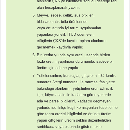
alanların ÇKS’ye işlenmesi sonucu desteğe tabi
alan hesaplanarak yapılır.
Meyve, sebze, çeltik, süs bitkileri,
tıbbi aromatik bitki ürünlerinde
veya örtüaltında iyi tarım uygulamaları
yapanlara yönelik İTUD ödemeleri,
çiftçilerin ÇKS’de kayıtlı toplam alanlarını
geçmemek kaydıyla yapılır.
Bir üretim yılında aynı arazi üzerinde birden
fazla üretim yapılması durumunda, sadece bir
üretim için ödeme yapılır.
Yetkilendirilmiş kuruluşlar, çiftçilerin T.C. kimlik
numarası/vergi numarası ile tarımsal faaliyette
bulunduğu alanlarını, yetiştirilen ürün adını, il,
ilçe, köy/mahalle ile kadastro gören yerlerde
ada ve parsel bilgilerini, kadastro geçmeyen
yerlerde ise il/ilçe keşif komisyonları tespitlerine
göre tarım arazisi bilgilerini ve örtüaltı üretim
yapan çiftçilerin üretim şeklini düzenledikleri
sertifikada veya eklerinde göstermekle