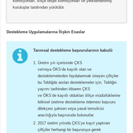
komisyonları, il/ilçe tespit komisyonları ve yetkilendirilmiş
kuruluşlar tarafından yürütülür.
Destekleme Uygulamalarına İlişkin Esaslar
Tarımsal destekleme başvurularının kabulü
Üretim yılı içerisinde ÇKS
ve/veya ÖKS’de kayıtlı olan ve
desteklemelerden faydalanmak isteyen çiftçiler
bu Tebliğde anılan desteklemeler için, Tebliğin
yayımı tarihinden itibaren ÇKS
ve ÖKS’de kayıtlı oldukları il/ilçe müdürlüklerine
bitkisel üretime destekleme ödemesi başvuru
dilekçesi şahsen veya yasal temsilcisi
aracılığıyla başvuruda bulunurlar.
2017 üretim yılında ÇKS’ye kayıt yaptıran
çiftçiler herhangi bir başvuruya gerek