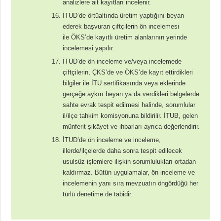
analizlere ait kayıtları incelenir.
İTUD’de örtüaltında üretim yaptığını beyan
ederek başvuran çiftçilerin ön incelemesi
ile ÖKS’de kayıtlı üretim alanlarının yerinde
incelemesi yapılır.
İTUD’de ön inceleme ve/veya incelemede
çiftçilerin, ÇKS’de ve ÖKS’de kayıt ettirdikleri
bilgiler ile İTU sertifikasında veya eklerinde
gerçeğe aykırı beyan ya da verdikleri belgelerde
sahte evrak tespit edilmesi halinde, sorumlular
il/ilçe tahkim komisyonuna bildirilir. İTUB, gelen
münferit şikâyet ve ihbarları ayrıca değerlendirir.
İTUD’de ön inceleme ve inceleme,
illerde/ilçelerde daha sonra tespit edilecek
usulsüz işlemlere ilişkin sorumlulukları ortadan
kaldırmaz. Bütün uygulamalar, ön inceleme ve
incelemenin yanı sıra mevzuatın öngördüğü her
türlü denetime de tabidir.