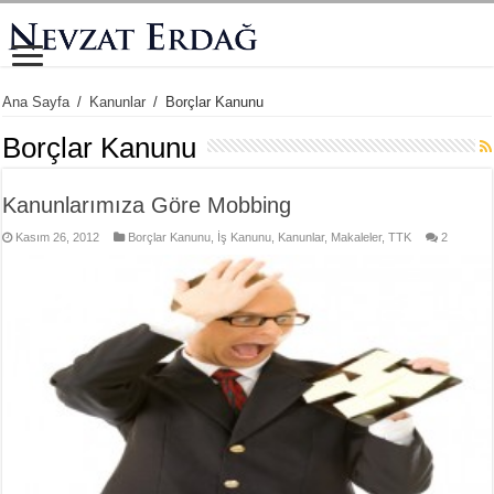
Ana Sayfa
/
Kanunlar
/
Borçlar Kanunu
Borçlar Kanunu
Kanunlarımıza Göre Mobbing
Kasım 26, 2012
Borçlar Kanunu
,
İş Kanunu
,
Kanunlar
,
Makaleler
,
TTK
2