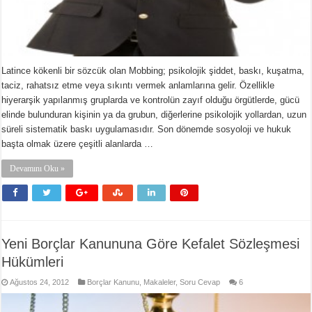
Latince kökenli bir sözcük olan Mobbing; psikolojik şiddet, baskı, kuşatma,
taciz, rahatsız etme veya sıkıntı vermek anlamlarına gelir. Özellikle
hiyerarşik yapılanmış gruplarda ve kontrolün zayıf olduğu örgütlerde, gücü
elinde bulunduran kişinin ya da grubun, diğerlerine psikolojik yollardan, uzun
süreli sistematik baskı uygulamasıdır. Son dönemde sosyoloji ve hukuk
başta olmak üzere çeşitli alanlarda …
Devamını Oku »
Yeni Borçlar Kanununa Göre Kefalet Sözleşmesi
Hükümleri
Ağustos 24, 2012
Borçlar Kanunu
,
Makaleler
,
Soru Cevap
6