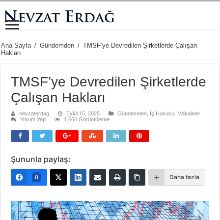
Ana Sayfa
/
Gündemden
/
TMSF’ye Devredilen Şirketlerde Çalışan
Hakları
TMSF’ye Devredilen Şirketlerde
Çalışan Hakları
nevzaterdag
Eylül 15, 2025
Gündemden
,
İş Hukuku
,
Makaleler
Yorum Yap
1,666 Görüntüleme
Şununla paylaş:
Daha fazla
0