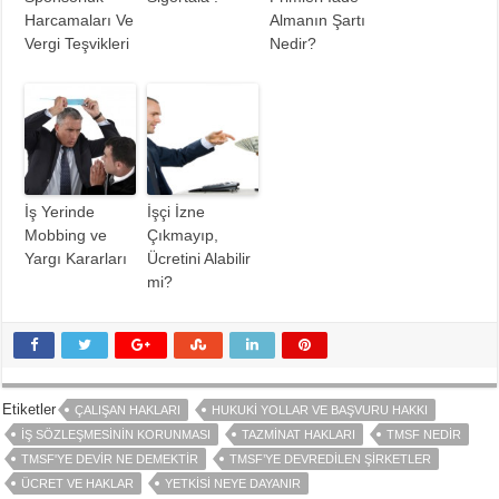
Harcamaları Ve
Almanın Şartı
Vergi Teşvikleri
Nedir?
İş Yerinde
İşçi İzne
Mobbing ve
Çıkmayıp,
Yargı Kararları
Ücretini Alabilir
mi?
Etiketler
ÇALIŞAN HAKLARI
HUKUKI YOLLAR VE BAŞVURU HAKKI
İŞ SÖZLEŞMESININ KORUNMASI
TAZMINAT HAKLARI
TMSF NEDIR
TMSF'YE DEVIR NE DEMEKTIR
TMSF’YE DEVREDILEN ŞIRKETLER
ÜCRET VE HAKLAR
YETKISI NEYE DAYANIR