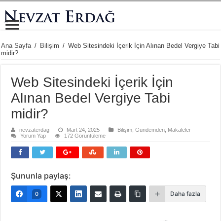
Ana Sayfa
/
Bilişim
/
Web Sitesindeki İçerik İçin Alınan Bedel Vergiye Tabi
midir?
Web Sitesindeki İçerik İçin
Alınan Bedel Vergiye Tabi
midir?
nevzaterdag
Mart 24, 2025
Bilişim
,
Gündemden
,
Makaleler
Yorum Yap
172 Görüntüleme
Şununla paylaş:
Daha fazla
0