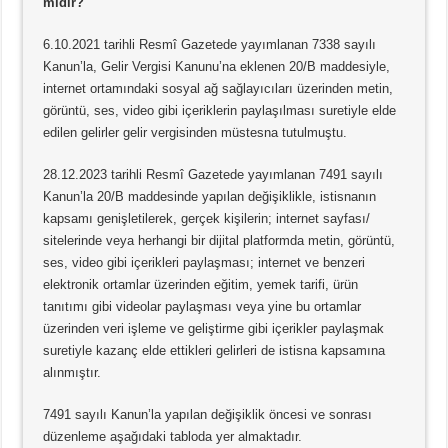
midir?
6.10.2021 tarihli Resmî Gazetede yayımlanan 7338 sayılı
Kanun’la, Gelir Vergisi Kanunu’na eklenen 20/B maddesiyle,
internet ortamındaki sosyal ağ sağlayıcıları üzerinden metin,
görüntü, ses, video gibi içeriklerin paylaşılması suretiyle elde
edilen gelirler gelir vergisinden müstesna tutulmuştu.
28.12.2023 tarihli Resmî Gazetede yayımlanan 7491 sayılı
Kanun’la 20/B maddesinde yapılan değişiklikle, istisnanın
kapsamı genişletilerek, gerçek kişilerin; internet sayfası/
sitelerinde veya herhangi bir dijital platformda metin, görüntü,
ses, video gibi içerikleri paylaşması; internet ve benzeri
elektronik ortamlar üzerinden eğitim, yemek tarifi, ürün
tanıtımı gibi videolar paylaşması veya yine bu ortamlar
üzerinden veri işleme ve geliştirme gibi içerikler paylaşmak
suretiyle kazanç elde ettikleri gelirleri de istisna kapsamına
alınmıştır.
7491 sayılı Kanun’la yapılan değişiklik öncesi ve sonrası
düzenleme aşağıdaki tabloda yer almaktadır.