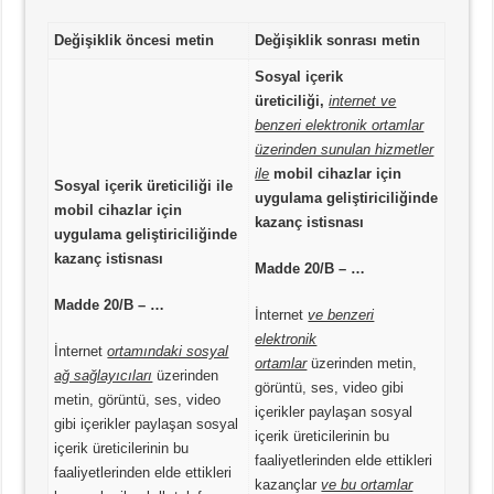
Değişiklik öncesi metin
Değişiklik sonrası metin
Sosyal içerik
üreticiliği,
internet ve
benzeri elektronik ortamlar
üzerinden sunulan hizmetler
ile
mobil cihazlar için
Sosyal içerik üreticiliği ile
uygulama geliştiriciliğinde
mobil cihazlar için
kazanç istisnası
uygulama geliştiriciliğinde
kazanç istisnası
Madde 20/B – …
Madde 20/B – …
İnternet
ve benzeri
elektronik
İnternet
ortamındaki sosyal
ortamlar
üzerinden metin,
ağ sağlayıcıları
üzerinden
görüntü, ses, video gibi
metin, görüntü, ses, video
içerikler paylaşan sosyal
gibi içerikler paylaşan sosyal
içerik üreticilerinin bu
içerik üreticilerinin bu
faaliyetlerinden elde ettikleri
faaliyetlerinden elde ettikleri
kazançlar
ve bu ortamlar