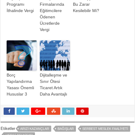
Programı
Firmalarında
Bu Zarar
İthalinde Vergi
Eğitimcilere
Kesilebilir Mi?
Ödenen
Ücretlerde
Vergi
Borç
Dijitalleşme ve
Yapılandırma
Sınır Ötesi
Yasası Önemli
Ticaret Artık
Hususlar 3
Daha Avantajlı
Etiketler
ARIZI KAZANÇLAR
BAĞIŞLAR
SERBEST MESLEK FAALIYETI