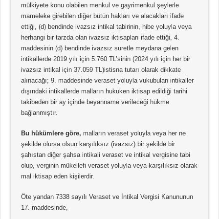
mülkiyete konu olabilen menkul ve gayrimenkul şeylerle
mameleke girebilen diğer bütün hakları ve alacakları ifade
ettiği, (d) bendinde ivazsız intikal tabirinin, hibe yoluyla veya
herhangi bir tarzda olan ivazsız iktisapları ifade ettiği, 4.
maddesinin (d) bendinde ivazsız suretle meydana gelen
intikallerde 2019 yılı için 5.760 TL’sinin (2024 yılı için her bir
ivazsız intikal için 37.059 TL)istisna tutarı olarak dikkate
alınacağı; 9. maddesinde veraset yoluyla vukubulan intikaller
dışındaki intikallerde malların hukuken iktisap edildiği tarihi
takibeden bir ay içinde beyanname verileceği hükme
bağlanmıştır.
Bu hükümlere göre,
malların veraset yoluyla veya her ne
şekilde olursa olsun karşılıksız (ivazsız) bir şekilde bir
şahıstan diğer şahsa intikali veraset ve intikal vergisine tabi
olup, verginin mükellefi veraset yoluyla veya karşılıksız olarak
mal iktisap eden kişilerdir.
Öte yandan 7338 sayılı Veraset ve İntikal Vergisi Kanununun
17. maddesinde,