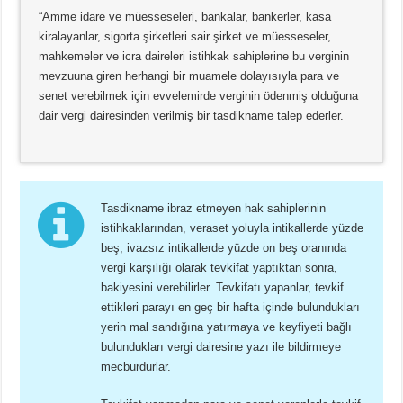
“Amme idare ve müesseseleri, bankalar, bankerler, kasa
kiralayanlar, sigorta şirketleri sair şirket ve müesseseler,
mahkemeler ve icra daireleri istihkak sahiplerine bu verginin
mevzuuna giren herhangi bir muamele dolayısıyla para ve
senet verebilmek için evvelemirde verginin ödenmiş olduğuna
dair vergi dairesinden verilmiş bir tasdikname talep ederler.
Tasdikname ibraz etmeyen hak sahiplerinin
istihkaklarından, veraset yoluyla intikallerde yüzde
beş, ivazsız intikallerde yüzde on beş oranında
vergi karşılığı olarak tevkifat yaptıktan sonra,
bakiyesini verebilirler. Tevkifatı yapanlar, tevkif
ettikleri parayı en geç bir hafta içinde bulundukları
yerin mal sandığına yatırmaya ve keyfiyeti bağlı
bulundukları vergi dairesine yazı ile bildirmeye
mecburdurlar.