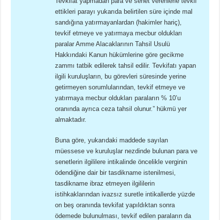
Tevkifat yapmadan para ve senet verenlerle tevkif
ettikleri parayı yukarıda belirtilen süre içinde mal
sandığına yatırmayanlardan (hakimler hariç),
tevkif etmeye ve yatırmaya mecbur oldukları
paralar Amme Alacaklarının Tahsil Usulü
Hakkındaki Kanun hükümlerine göre gecikme
zammı tatbik edilerek tahsil edilir. Tevkifatı yapan
ilgili kuruluşların, bu görevleri süresinde yerine
getirmeyen sorumlularından, tevkif etmeye ve
yatırmaya mecbur oldukları paraların % 10’u
oranında ayrıca ceza tahsil olunur.” hükmü yer
almaktadır.
Buna göre, yukarıdaki maddede sayılan
müessese ve kuruluşlar nezdinde bulunan para ve
senetlerin ilgililere intikalinde öncelikle verginin
ödendiğine dair bir tasdikname istenilmesi,
tasdikname ibraz etmeyen ilgililerin
istihkaklarından ivazsız suretle intikallerde yüzde
on beş oranında tevkifat yapıldıktan sonra
ödemede bulunulması, tevkif edilen paraların da