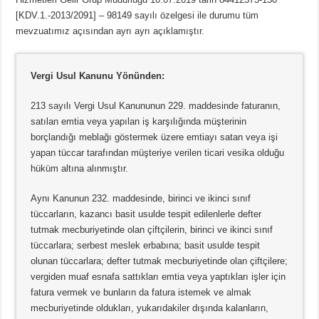
[KDV.1.-2013/2091] – 98149 sayılı özelgesi ile durumu tüm
mevzuatımız açısından ayrı ayrı açıklamıştır.
Vergi Usul Kanunu Yönünden:
213 sayılı Vergi Usul Kanununun 229. maddesinde faturanın,
satılan emtia veya yapılan iş karşılığında müşterinin
borçlandığı meblağı göstermek üzere emtiayı satan veya işi
yapan tüccar tarafından müşteriye verilen ticari vesika olduğu
hüküm altına alınmıştır.
Aynı Kanunun 232. maddesinde, birinci ve ikinci sınıf
tüccarların, kazancı basit usulde tespit edilenlerle defter
tutmak mecburiyetinde olan çiftçilerin, birinci ve ikinci sınıf
tüccarlara; serbest meslek erbabına; basit usulde tespit
olunan tüccarlara; defter tutmak mecburiyetinde olan çiftçilere;
vergiden muaf esnafa sattıkları emtia veya yaptıkları işler için
fatura vermek ve bunların da fatura istemek ve almak
mecburiyetinde oldukları, yukarıdakiler dışında kalanların,