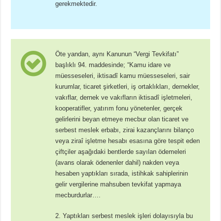
gerekmektedir.
Öte yandan, aynı Kanunun “Vergi Tevkifatı”
başlıklı 94. maddesinde; “Kamu idare ve
müesseseleri, iktisadî kamu müesseseleri, sair
kurumlar, ticaret şirketleri, iş ortaklıkları, dernekler,
vakıflar, dernek ve vakıfların iktisadî işletmeleri,
kooperatifler, yatırım fonu yönetenler, gerçek
gelirlerini beyan etmeye mecbur olan ticaret ve
serbest meslek erbabı, zirai kazançlarını bilanço
veya ziraî işletme hesabı esasına göre tespit eden
çiftçiler aşağıdaki bentlerde sayılan ödemeleri
(avans olarak ödenenler dahil) nakden veya
hesaben yaptıkları sırada, istihkak sahiplerinin
gelir vergilerine mahsuben tevkifat yapmaya
mecburdurlar….
Yaptıkları serbest meslek işleri dolayısıyla bu