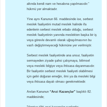
altında kendi nam ve hesabına yapılmasıdır.”
hükmü yer almaktadır.
Yine aynı Kanunun 66. maddesinde ise, serbest
meslek faaliyetini mutad meslek halinde ifa
edenlerin serbest meslek erbabı olduğu, serbest
meslek faaliyetinin yanında meslekten başka bir iş
veya görevle devamlı olarak uğraşılmasının bu
vasfı değiştirmeyeceği hükmüne yer verilmiştir.
Serbest meslek faaliyetinde ana unsur, faaliyetin
sermayeden ziyade şahsi çalışmaya, bilimsel
veya mesleki bilgiye veya ihtisasa dayanmasıdır.
Bir faaliyetin serbest meslek faaliyeti olabilmesi
için geliri doğuran emeğin, ilmi ya da mesleki bilgi
veya ihtisasa dayalı olması gerekmektedir.
Anılan Kanunun
“Arızi Kazançlar”
başlıklı 82.
maddesinde;
“Vergiye tâbi arızi kazançlar şunlardır: