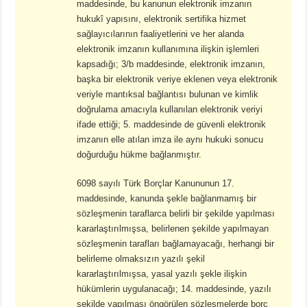
maddesinde, bu kanunun elektronik imzanın
hukukî yapısını, elektronik sertifika hizmet
sağlayıcılarının faaliyetlerini ve her alanda
elektronik imzanın kullanımına ilişkin işlemleri
kapsadığı; 3/b maddesinde, elektronik imzanın,
başka bir elektronik veriye eklenen veya elektronik
veriyle mantıksal bağlantısı bulunan ve kimlik
doğrulama amacıyla kullanılan elektronik veriyi
ifade ettiği; 5. maddesinde de güvenli elektronik
imzanın elle atılan imza ile aynı hukuki sonucu
doğurduğu hükme bağlanmıştır.
6098 sayılı Türk Borçlar Kanununun 17.
maddesinde, kanunda şekle bağlanmamış bir
sözleşmenin taraflarca belirli bir şekilde yapılması
kararlaştırılmışsa, belirlenen şekilde yapılmayan
sözleşmenin tarafları bağlamayacağı, herhangi bir
belirleme olmaksızın yazılı şekil
kararlaştırılmışsa, yasal yazılı şekle ilişkin
hükümlerin uygulanacağı; 14. maddesinde, yazılı
şekilde yapılması öngörülen sözleşmelerde borç