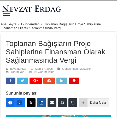
Ana Sayfa
/
Gündemden
/
Toplanan Bağışların Proje Sahiplerine
Finansman Olarak Sağlanmasında Vergi
Toplanan Bağışların Proje
Sahiplerine Finansman Olarak
Sağlanmasında Vergi
nevzaterdag
Mart 17, 2025
Gündemden
,
Makaleler
Yorum Yap
95 Görüntüleme
Şununla paylaş:
Daha fazla
0