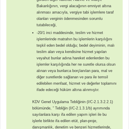
Bakanlığının, vergi alacağının emniyet altına
alınması amacıyla, vergiye tabi işlemlere taraf
olanları verginin ödenmesinden sorumlu
tutabileceği,
-20/1 inci maddesinde, teslim ve hizmet
işlemlerinde matrahın bu işlemlerin karşılığını
teşkil eden bedel olduğu; bedel deyiminin, malı
teslim alan veya kendisine hizmet yapılan
veyahut bunlar adına hareket edenlerden bu
işlemler karşılığında her ne suretle olursa olsun
alınan veya bunlarca borçlanılan para, mal ve
diğer suretlerde sağlanan ve para ile temsil
edilebilen menfaat, hizmet ve değerler toplamını
ifade edeceği hüküm altına alınmıştır.
KDV Genel Uygulama Tebliğinin (I/C-2.1.3.2.2.1)
bölümünde, ” Tebliğin (I/C-2.1.3.1/b) ayrımında
sayılanlara karşı ifa edilen yapım işleri ile bu
işlerle birlikte ifa edilen etüt, plan-proje,
danışmanlık, denetim ve benzeri hizmetlerinde,