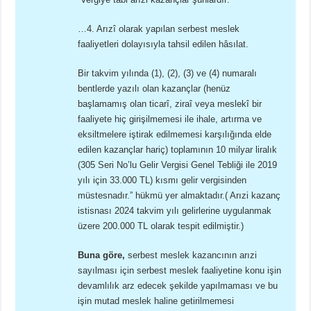
…4. Arızî olarak yapılan serbest meslek
faaliyetleri dolayısıyla tahsil edilen hâsılat.
Bir takvim yılında (1), (2), (3) ve (4) numaralı
bentlerde yazılı olan kazançlar (henüz
başlamamış olan ticarî, ziraî veya meslekî bir
faaliyete hiç girişilmemesi ile ihale, artırma ve
eksiltmelere iştirak edilmemesi karşılığında elde
edilen kazançlar hariç) toplamının 10 milyar liralık
(305 Seri No’lu Gelir Vergisi Genel Tebliği ile 2019
yılı için 33.000 TL) kısmı gelir vergisinden
müstesnadır.” hükmü yer almaktadır.( Arızi kazanç
istisnası 2024 takvim yılı gelirlerine uygulanmak
üzere 200.000 TL olarak tespit edilmiştir.)
Buna göre,
serbest meslek kazancının arızi
sayılması için serbest meslek faaliyetine konu işin
devamlılık arz edecek şekilde yapılmaması ve bu
işin mutad meslek haline getirilmemesi