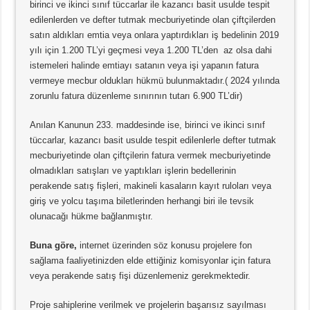
birinci ve ikinci sınıf tüccarlar ile kazancı basit usulde tespit
edilenlerden ve defter tutmak mecburiyetinde olan çiftçilerden
satın aldıkları emtia veya onlara yaptırdıkları iş bedelinin 2019
yılı için 1.200 TL’yi geçmesi veya 1.200 TL’den az olsa dahi
istemeleri halinde emtiayı satanın veya işi yapanın fatura
vermeye mecbur oldukları hükmü bulunmaktadır.( 2024 yılında
zorunlu fatura düzenleme sınırının tutarı 6.900 TL’dir)
Anılan Kanunun 233. maddesinde ise, birinci ve ikinci sınıf
tüccarlar, kazancı basit usulde tespit edilenlerle defter tutmak
mecburiyetinde olan çiftçilerin fatura vermek mecburiyetinde
olmadıkları satışları ve yaptıkları işlerin bedellerinin
perakende satış fişleri, makineli kasaların kayıt ruloları veya
giriş ve yolcu taşıma biletlerinden herhangi biri ile tevsik
olunacağı hükme bağlanmıştır.
Buna göre,
internet üzerinden söz konusu projelere fon
sağlama faaliyetinizden elde ettiğiniz komisyonlar için fatura
veya perakende satış fişi düzenlemeniz gerekmektedir.
Proje sahiplerine verilmek ve projelerin başarısız sayılması