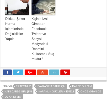
Dikkat, Şirket
Kişinin İzni
Kurma
Olmadan
İşlemlerinde
Facebook,
Değişiklikler
Twitter ve
Yapıldı !
Sosyal
Medyadaki
Resmini
Kullanmak Suç
mudur?
Etiketler
15 TEMMUZ
BAYRAĞINA SAHIP ÇIK
DARBE GIRIŞIM
HAIN DARBE GIRIŞIMI
KARANLIK GÜÇLERIN EMELI
ÖNCE VATAN DE
VATANINI SEV