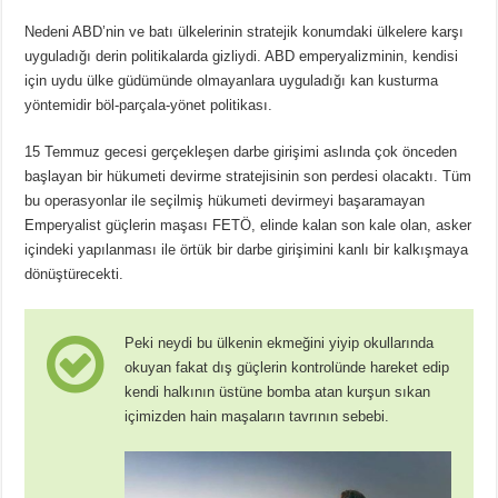
Nedeni ABD’nin ve batı ülkelerinin stratejik konumdaki ülkelere karşı
uyguladığı derin politikalarda gizliydi. ABD emperyalizminin, kendisi
için uydu ülke güdümünde olmayanlara uyguladığı kan kusturma
yöntemidir böl-parçala-yönet politikası.
15 Temmuz gecesi gerçekleşen darbe girişimi aslında çok önceden
başlayan bir hükumeti devirme stratejisinin son perdesi olacaktı. Tüm
bu operasyonlar ile seçilmiş hükumeti devirmeyi başaramayan
Emperyalist güçlerin maşası FETÖ, elinde kalan son kale olan, asker
içindeki yapılanması ile örtük bir darbe girişimini kanlı bir kalkışmaya
dönüştürecekti.
Peki neydi bu ülkenin ekmeğini yiyip okullarında
okuyan fakat dış güçlerin kontrolünde hareket edip
kendi halkının üstüne bomba atan kurşun sıkan
içimizden hain maşaların tavrının sebebi.