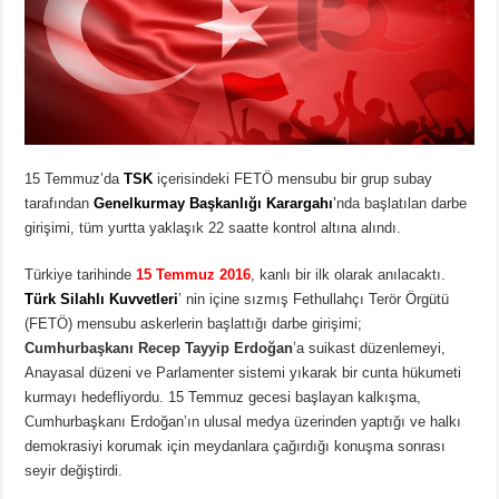
15 Temmuz’da
TSK
içerisindeki FETÖ mensubu bir grup subay
tarafından
Genelkurmay Başkanlığı Karargahı
’
nda başlatılan darbe
girişimi, tüm yurtta yaklaşık 22 saatte kontrol altına alındı.
Türkiye tarihinde
15 Temmuz 2016
, kanlı bir ilk olarak anılacaktı.
Türk Silahlı Kuvvetleri
’ nin içine sızmış Fethullahçı Terör Örgütü
(FETÖ) mensubu askerlerin başlattığı darbe girişimi;
Cumhurbaşkanı Recep Tayyip Erdoğan
’a suikast düzenlemeyi,
Anayasal düzeni ve Parlamenter sistemi yıkarak bir cunta hükumeti
kurmayı hedefliyordu. 15 Temmuz gecesi başlayan kalkışma,
Cumhurbaşkanı Erdoğan’ın ulusal medya üzerinden yaptığı ve halkı
demokrasiyi korumak için meydanlara çağırdığı konuşma sonrası
seyir değiştirdi.