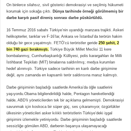
On binlerce silahsız, sivil gösterici demokrasiyi ve seçilmiş hükumeti
korumak için sokağa çıktı.
Dünya tarihinde örneği görülmemiş bir
darbe karşıtı pasif direniş sonrası darbe püskürtüldü.
16 Temmuz 2016 sabahı Türkiye’nin uyandığı manzara trajikti. Askeri
helikopterler, tanklar ve F-16’lar, Ankara ve İstanbul’da terörün hakim
olduğu bir gece yaşatmıştı. FETÖ’cü teröristler geride
250 şehit, 2
bin 740 gazi bırakmıştı.
Türkiye Büyük Millet Meclisi 11 kere
bombalanmış; Cumhurbaşkanlığı Külliyesi, polis karargahları ile Milli
İstihbarat Teşkilatı (MİT) binalarına saldırılmış; medya kurumları
hedef alınmıştı. Türkiye sadece tarihinin en kanlı darbe girişimine
değil, aynı zamanda en kapsamlı terör saldırısına maruz kalmıştı.
Darbe girişiminin başladığı saatlerde Amerika’da öğle saatlerini
yaşıyordu.Obama bilgilendirildiği halde, Pentagon hareketlendiği
halde, ABD’li yöneticilerden tek bir açıklama gelmemişti. Demokrasiyi
savunmak için koskoca bir süper güç, ses çıkaramıyor, özgürlükler
ülkesinin yöneticileri asker kılıklı teröristlerin Türkiye’deki işgal
girişimini izlemekle yetiniyordu. Darbe girişiminin başladığı saatlerde
sessizliğe gömülen ABD, darbenin başarıya ulaşamayacağı