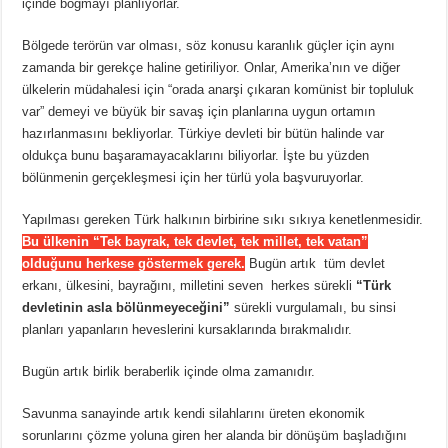
içinde boğmayı planlıyorlar.
Bölgede terörün var olması, söz konusu karanlık güçler için aynı
zamanda bir gerekçe haline getiriliyor. Onlar, Amerika’nın ve diğer
ülkelerin müdahalesi için “orada anarşi çıkaran komünist bir topluluk
var” demeyi ve büyük bir savaş için planlarına uygun ortamın
hazırlanmasını bekliyorlar. Türkiye devleti bir bütün halinde var
oldukça bunu başaramayacaklarını biliyorlar. İşte bu yüzden
bölünmenin gerçekleşmesi için her türlü yola başvuruyorlar.
Yapılması gereken Türk halkının birbirine sıkı sıkıya kenetlenmesidir.
Bu ülkenin “Tek bayrak, tek devlet, tek millet, tek vatan”
olduğunu herkese göstermek gerek.
Bugün artık tüm devlet
erkanı, ülkesini, bayrağını, milletini seven herkes sürekli
“Türk
devletinin asla bölünmeyeceğini”
sürekli vurgulamalı, bu sinsi
planları yapanların heveslerini kursaklarında bırakmalıdır.
Bugün artık birlik beraberlik içinde olma zamanıdır.
Savunma sanayinde artık kendi silahlarını üreten ekonomik
sorunlarını çözme yoluna giren her alanda bir dönüşüm başladığını