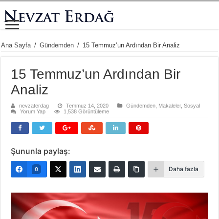
Ana Sayfa
/
Gündemden
/
15 Temmuz’un Ardından Bir Analiz
15 Temmuz’un Ardından Bir
Analiz
nevzaterdag
Temmuz 14, 2020
Gündemden
,
Makaleler
,
Sosyal
Yorum Yap
1,538 Görüntüleme
Şununla paylaş:
Daha fazla
0