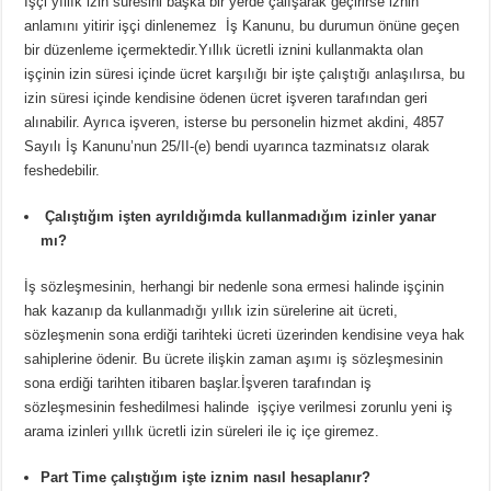
İşçi yıllık izin süresini başka bir yerde çalışarak geçirirse iznin
anlamını yitirir işçi dinlenemez İş Kanunu, bu durumun önüne geçen
bir düzenleme içermektedir.Yıllık ücretli iznini kullanmakta olan
işçinin izin süresi içinde ücret karşılığı bir işte çalıştığı anlaşılırsa, bu
izin süresi içinde kendisine ödenen ücret işveren tarafından geri
alınabilir. Ayrıca işveren, isterse bu personelin hizmet akdini, 4857
Sayılı İş Kanunu’nun 25/II-(e) bendi uyarınca tazminatsız olarak
feshedebilir.
Çalıştığım işten ayrıldığımda kullanmadığım izinler yanar
mı?
İş sözleşmesinin, herhangi bir nedenle sona ermesi halinde işçinin
hak kazanıp da kullanmadığı yıllık izin sürelerine ait ücreti,
sözleşmenin sona erdiği tarihteki ücreti üzerinden kendisine veya hak
sahiplerine ödenir. Bu ücrete ilişkin zaman aşımı iş sözleşmesinin
sona erdiği tarihten itibaren başlar.İşveren tarafından iş
sözleşmesinin feshedilmesi halinde işçiye verilmesi zorunlu yeni iş
arama izinleri yıllık ücretli izin süreleri ile iç içe giremez.
Part Time çalıştığım işte iznim nasıl hesaplanır?