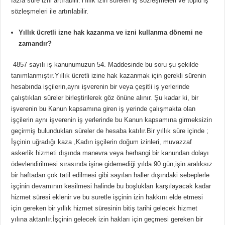
fazla süre izni artırabilir.Yıllık izin süreleri iş sözleşmeleri ve toplu iş
sözleşmeleri ile artırılabilir.
Yıllık ücretli izne hak kazanma ve izni kullanma dönemi ne
zamandır?
4857 sayılı iş kanunumuzun 54. Maddesinde bu soru şu şekilde
tanımlanmıştır.Yıllık ücretli izine hak kazanmak için gerekli sürenin
hesabında işçilerin,aynı işverenin bir veya çeşitli iş yerlerinde
çalıştıkları süreler birleştirilerek göz önüne alınır. Şu kadar ki, bir
işverenin bu Kanun kapsamına giren iş yerinde çalışmakta olan
işçilerin aynı işverenin iş yerlerinde bu Kanun kapsamına girmeksizin
geçirmiş bulundukları süreler de hesaba katılır.Bir yıllık süre içinde ;
İşçinin uğradığı kaza ,Kadın işçilerin doğum izinleri, muvazzaf
askerlik hizmeti dışında manevra veya herhangi bir kanundan dolayı
ödevlendirilmesi sırasında işine gidemediği yılda 90 gün,işin aralıksız
bir haftadan çok tatil edilmesi gibi sayılan haller dışındaki sebeplerle
işçinin devamının kesilmesi halinde bu boşlukları karşılayacak kadar
hizmet süresi eklenir ve bu suretle işçinin izin hakkını elde etmesi
için gereken bir yıllık hizmet süresinin bitiş tarihi gelecek hizmet
yılına aktarılır.İşçinin gelecek izin hakları için geçmesi gereken bir