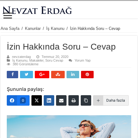
Ana Sayfa
/
Kanunlar
/
İş Kanunu
/
İzin Hakkında Soru – Cevap
İzin Hakkında Soru – Cevap
nevzaterdag
Temmuz 20, 2020
İş Kanunu
,
Makaleler
,
Soru Cevap
Yorum Yap
380 Görüntüleme
Şununla paylaş:
Daha fazla
0