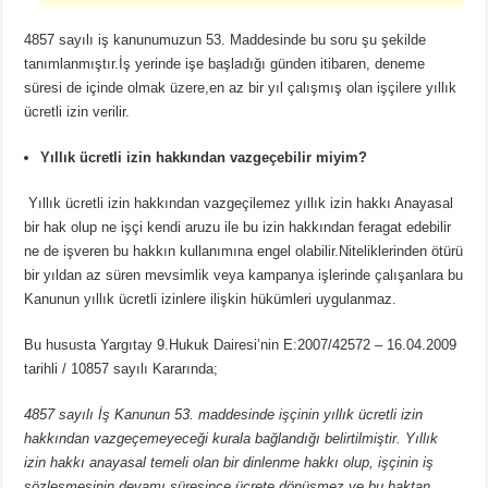
4857 sayılı iş kanunumuzun 53. Maddesinde bu soru şu şekilde
tanımlanmıştır.İş yerinde işe başladığı günden itibaren, deneme
süresi de içinde olmak üzere,en az bir yıl çalışmış olan işçilere yıllık
ücretli izin verilir.
Yıllık ücretli izin hakkından vazgeçebilir miyim?
Yıllık ücretli izin hakkından vazgeçilemez yıllık izin hakkı Anayasal
bir hak olup ne işçi kendi aruzu ile bu izin hakkından feragat edebilir
ne de işveren bu hakkın kullanımına engel olabilir.Niteliklerinden ötürü
bir yıldan az süren mevsimlik veya kampanya işlerinde çalışanlara bu
Kanunun yıllık ücretli izinlere ilişkin hükümleri uygulanmaz.
Bu hususta Yargıtay 9.Hukuk Dairesi’nin E:2007/42572 – 16.04.2009
tarihli / 10857 sayılı Kararında;
4857 sayılı İş Kanunun 53. maddesinde işçinin yıllık ücretli izin
hakkından vazgeçemeyeceği kurala bağlandığı belirtilmiştir. Yıllık
izin hakkı anayasal temeli olan bir dinlenme hakkı olup, işçinin iş
sözleşmesinin devamı süresince ücrete dönüşmez ve bu haktan