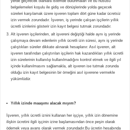
yerde geçirecek olanlara istemde bulunmaları ve bu hususu
belgelemeleri koşulu ile gidiş ve dönüşlerinde yolda geçecek
süreleri karşılamak üzere işveren toplam dört güne kadar ücretsiz
izin vermek zorundadır. İşveren, iş yerinde çalışan işçilerin yıllık
ücretli izinlerini gösterir izin kayıt belgesi tutmak zorundadır.
Alt işveren işçilerinden, alt işvereni değiştiği halde aynı iş yerinde
çalışmaya devam edenlerin yıllık ücretli izin süresi, aynı iş yerinde
çalıştıkları süreler dikkate alınarak hesaplanır. Asıl işveren, alt
işveren tarafından çalıştırılan işçilerin hak kazandıkları yıllık ücretli
izin sürelerinin kullanılıp kullanılmadığını kontrol etmek ve ilgili yıl
içinde kullanılmasını sağlamakla, alt işveren ise tutmak zorunda
olduğu izin kayıt belgesinin bir örneğini asıl işverene vermekle
yükümlüdür.
Yıllık izinde maaşımı alacak mıyım?
İşveren, yıllık ücretli iznini kullanan her işçiye, yıllık izin dönemine
ilişkin ücretini ilgili işçinin izine başlamasından önce peşin olarak
ödemek veya avans olarak vermek zorundadır.Bu ücretin hesabında