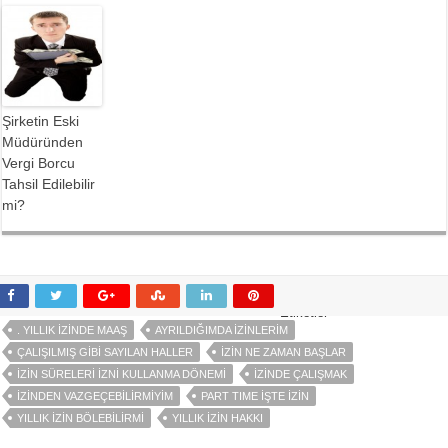
Şirketin Eski
Müdüründen
Vergi Borcu
Tahsil Edilebilir
mi?
Etiketler
. YILLIK İZINDE MAAŞ
AYRILDIĞIMDA İZINLERIM
ÇALIŞILMIŞ GIBI SAYILAN HALLER
İZIN NE ZAMAN BAŞLAR
İZIN SÜRELERI İZNI KULLANMA DÖNEMI
İZINDE ÇALIŞMAK
İZINDEN VAZGEÇEBILIRMIYIM
PART TIME İŞTE İZIN
YILLIK İZIN BÖLEBILIRMI
YILLIK İZIN HAKKI