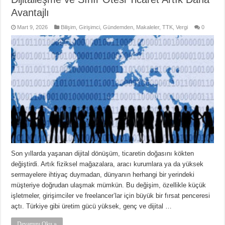
Avantajlı
Mart 9, 2026
Bilişim
,
Girişimci
,
Gündemden
,
Makaleler
,
TTK
,
Vergi
0
Son yıllarda yaşanan dijital dönüşüm, ticaretin doğasını kökten
değiştirdi. Artık fiziksel mağazalara, aracı kurumlara ya da yüksek
sermayelere ihtiyaç duymadan, dünyanın herhangi bir yerindeki
müşteriye doğrudan ulaşmak mümkün. Bu değişim, özellikle küçük
işletmeler, girişimciler ve freelancer’lar için büyük bir fırsat penceresi
açtı. Türkiye gibi üretim gücü yüksek, genç ve dijital …
Devamını Oku »