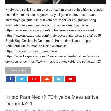
Kripto para ile ilgili tanımlama ve kavramlardan bahsettiğimiz bundan
önceki makalemizde, hayatımıza yeni giren bu kavramı kısaca
anlatmaya çalıştık. Şimdi ülkemizde mevzuat çalışmaları hangi
aşamada hangi mevzuatlar çıktı buna bakalım. Kaynaklar
https://www.nevzaterdag.com/kripto-para-veya-sanal-para-nedir/
https://www.nevzaterdag.com/kripto-veya-sanal-parada-vergi/ 5549
Sayılı Suç Gelirlerinin Önlenmesi, Hakkındaki Kanun Kripto
Varlıkların Kullanılmasına Dair Yönetmelik
https://masak.hmb.gov.tr/brosurler-2
https://www.kaspersky.com.tr/resource-center/definitions/what-is-
cryptocurrency https://www.trthaber.com/etiket/kripto-para/sayfa-2/
Devamını Oku »
Kripto Para Nedir? Türkiye’de Mevzuat Ne
Durumda? 1
Ağustos 15, 2022
Bilişim
,
Finans
,
Gündemden
,
Makaleler
0