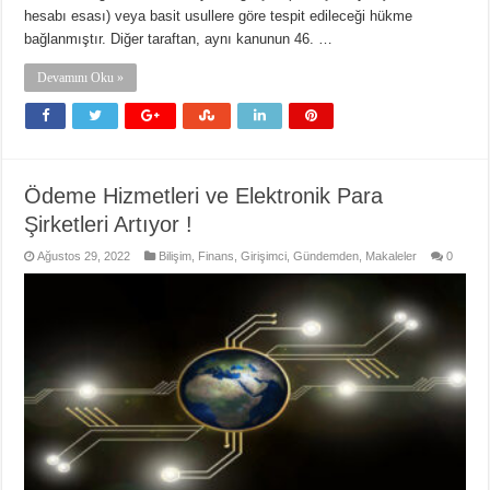
hesabı esası) veya basit usullere göre tespit edileceği hükme
bağlanmıştır. Diğer taraftan, aynı kanunun 46. …
Devamını Oku »
Ödeme Hizmetleri ve Elektronik Para
Şirketleri Artıyor !
Ağustos 29, 2022
Bilişim
,
Finans
,
Girişimci
,
Gündemden
,
Makaleler
0