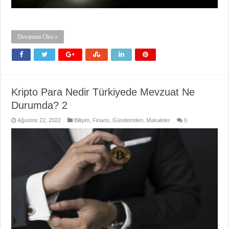
Devamını Oku »
Kripto Para Nedir Türkiyede Mevzuat Ne
Durumda? 2
Ağustos 22, 2022
Bilişim
,
Finans
,
Gündemden
,
Makaleler
0