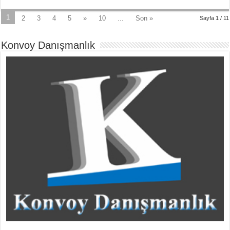
1
2
3
4
5
»
10
...
Son »
Sayfa 1 / 11
Konvoy Danışmanlık