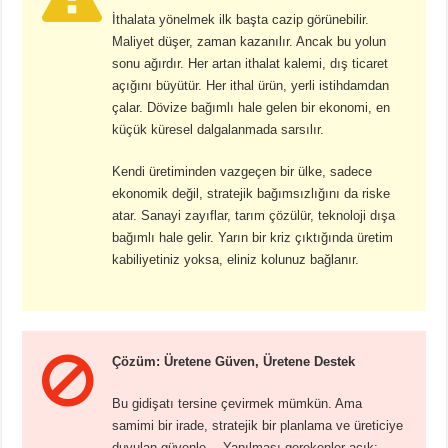
İthalata yönelmek ilk başta cazip görünebilir.
Maliyet düşer, zaman kazanılır. Ancak bu yolun
sonu ağırdır. Her artan ithalat kalemi, dış ticaret
açığını büyütür. Her ithal ürün, yerli istihdamdan
çalar. Dövize bağımlı hale gelen bir ekonomi, en
küçük küresel dalgalanmada sarsılır.
Kendi üretiminden vazgeçen bir ülke, sadece
ekonomik değil, stratejik bağımsızlığını da riske
atar. Sanayi zayıflar, tarım çözülür, teknoloji dışa
bağımlı hale gelir. Yarın bir kriz çıktığında üretim
kabiliyetiniz yoksa, eliniz kolunuz bağlanır.
Çözüm: Üretene Güven, Üretene Destek
Bu gidişatı tersine çevirmek mümkün. Ama
samimi bir irade, stratejik bir planlama ve üreticiye
duyulan güvenle… Yapılması gerekenler açık: