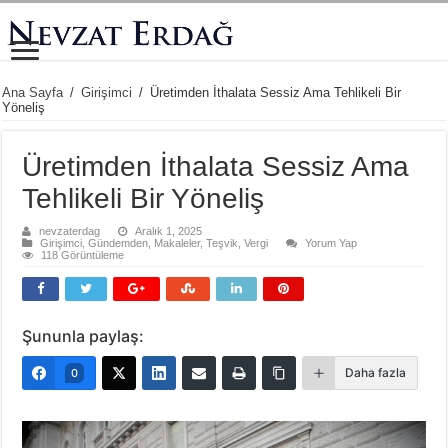
Ana Sayfa
/
Girişimci
/
Üretimden İthalata Sessiz Ama Tehlikeli Bir
Yöneliş
Üretimden İthalata Sessiz Ama
Tehlikeli Bir Yöneliş
nevzaterdag
Aralık 1, 2025
Girişimci
,
Gündemden
,
Makaleler
,
Teşvik
,
Vergi
Yorum Yap
118 Görüntüleme
Şununla paylaş:
Daha fazla
0