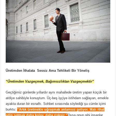
Üretimden İthalata Sessiz Ama Tehlikeli Bir Yöneliş
“Üretimden Vazgeçmek, Bağımsızlıktan Vazgeçmektir”
Geçtiğimiz günlerde yıllardır aynı mahallede üretim yapan küçük bir
atölye sahibiyle konuştum. Üç-beş işçiye istihdam sağlayan, emekle
ayakta duran bir esnaftı. Sohbet sırasında söylediği şu cümle içimi
burktu:
“Artık üretmekle uğraşmak anlamsız geliyor. Malı ithal
edip satmak daha kolay, daha risksiz.”
Oysa onun gibi insanlar,