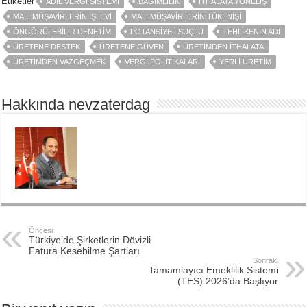
Etiketler
ADIL VERGI SISTEMI
BAĞIMLILIK
İTHALATA YÖNELIŞ
MALI MÜŞAVIRLERIN İŞLEVI
MALI MÜŞAVIRLERIN TÜKENIŞI
ÖNGÖRÜLEBILIR DENETIM
POTANSIYEL SUÇLU
TEHLIKENIN ADI
ÜRETENE DESTEK
ÜRETENE GÜVEN
ÜRETIMDEN İTHALATA
ÜRETIMDEN VAZGEÇMEK
VERGI POLITIKALARI
YERLI ÜRETIM
Hakkında nevzaterdag
Öncesi
Türkiye’de Şirketlerin Dövizli
Fatura Kesebilme Şartları
Sonraki
Tamamlayıcı Emeklilik Sistemi
(TES) 2026’da Başlıyor