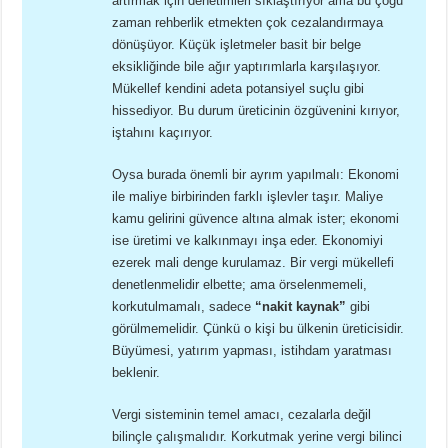
artırmak için denetimleri sıklaştırıyor ama bu çoğu
zaman rehberlik etmekten çok cezalandırmaya
dönüşüyor. Küçük işletmeler basit bir belge
eksikliğinde bile ağır yaptırımlarla karşılaşıyor.
Mükellef kendini adeta potansiyel suçlu gibi
hissediyor. Bu durum üreticinin özgüvenini kırıyor,
iştahını kaçırıyor.
Oysa burada önemli bir ayrım yapılmalı: Ekonomi
ile maliye birbirinden farklı işlevler taşır. Maliye
kamu gelirini güvence altına almak ister; ekonomi
ise üretimi ve kalkınmayı inşa eder. Ekonomiyi
ezerek mali denge kurulamaz. Bir vergi mükellefi
denetlenmelidir elbette; ama örselenmemeli,
korkutulmamalı, sadece
“nakit kaynak”
gibi
görülmemelidir. Çünkü o kişi bu ülkenin üreticisidir.
Büyümesi, yatırım yapması, istihdam yaratması
beklenir.
Vergi sisteminin temel amacı, cezalarla değil
bilinçle çalışmalıdır. Korkutmak yerine vergi bilinci