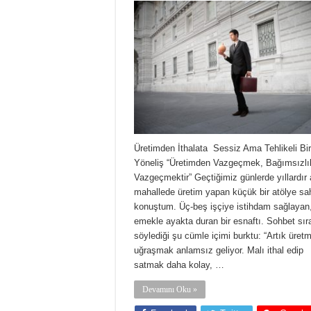
Üretimden İthalata Sessiz Ama Tehlikeli Bir
Yöneliş “Üretimden Vazgeçmek, Bağımsızlı
Vazgeçmektir” Geçtiğimiz günlerde yıllardır 
mahallede üretim yapan küçük bir atölye sah
konuştum. Üç-beş işçiye istihdam sağlayan
emekle ayakta duran bir esnaftı. Sohbet sır
söylediği şu cümle içimi burktu: “Artık üret
uğraşmak anlamsız geliyor. Malı ithal edip
satmak daha kolay, …
Devamını Oku »