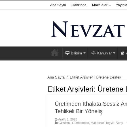
Ana Sayfa
Hakkında
Makaleler
Yayınla
Bilişim
Kanunlar
Ana Sayfa
/
Etiket Arşivleri: Üretene Destek
Etiket Arşivleri:
Üretene 
Üretimden İthalata Sessiz 
Tehlikeli Bir Yöneliş
Aralık 1, 2025
Girişimci
,
Gündemden
,
Makaleler
,
Teşvik
,
Vergi