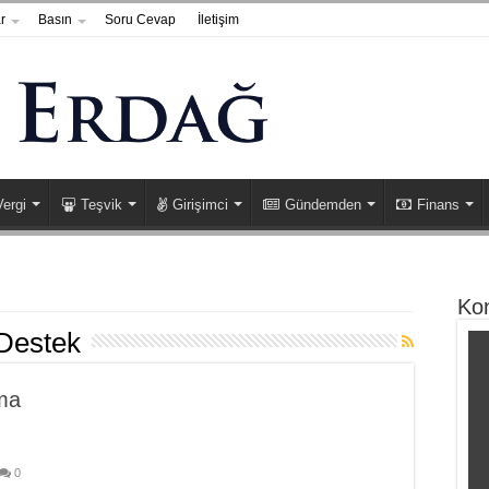
r
Basın
Soru Cevap
İletişim
Vergi
Teşvik
Girişimci
Gündemden
Finans
Ko
Destek
Ama
0