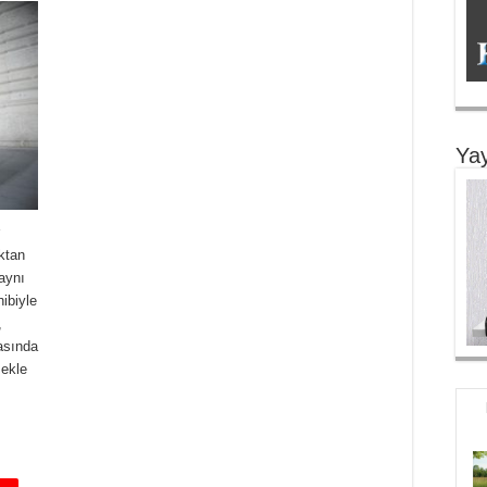
Yay
ktan
aynı
ibiyle
,
asında
mekle