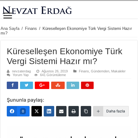
Ana Sayfa
/
Finans
/
Küreselleşen Ekonomiye Türk Vergi Sistemi Hazır
mı?
Küreselleşen Ekonomiye Türk
Vergi Sistemi Hazır mı?
nevzaterdag
Ağustos 26, 2019
Finans
,
Gündemden
,
Makaleler
Yorum Yap
641 Görüntüleme
Şununla paylaş:
Daha fazla
0