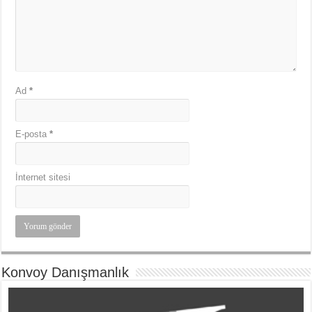
Ad
*
E-posta
*
İnternet sitesi
Konvoy Danışmanlık