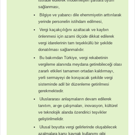
istifade edilerek modernleşen şartlara uyum
sağlanması,
Bilgiye ve yabancı dile ehemmiyetin arttırılarak
yerinde personelin istihdam edilmesi,
Vergi kaçakçılığını azaltacak ve kaybın
önlenmesi için azami ölçüde dikkat edilerek
vergi idarelerinin tam teşekküllü bir şekilde
donatılması sağlanmalıdır.
Bu bakımdan Türkiye, vergi rekabetinin
vergileme alanında meydana getirebileceği olası
zararlı etkileri tamamen ortadan kaldırmayı,
yerli sermayeyi de koruyacak şekilde vergi
sisteminde adil bir düzenleme getirilmesi
gerekmektedir.
Uluslararası anlaşmaların devam edilerek
tanıtım, ar-ge çalışmaları, inovasyon, kültürel
ve teknolojik alanda özendirici teşvikler
geliştirilmelidir.
Ulusal boyutta vergi gelirlerinde oluşabilecek
azalmalara karşı kaynak kullanımı gibi