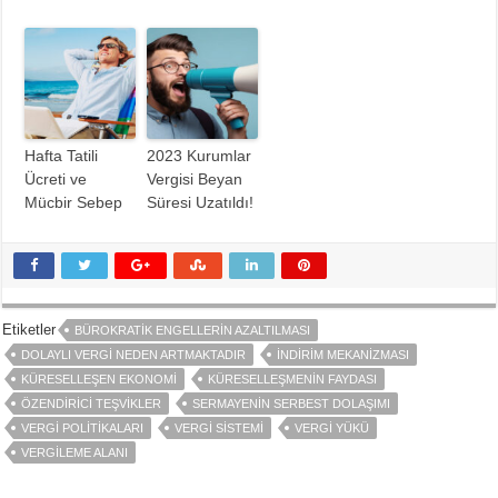
Hafta Tatili
2023 Kurumlar
Ücreti ve
Vergisi Beyan
Mücbir Sebep
Süresi Uzatıldı!
Etiketler
BÜROKRATIK ENGELLERIN AZALTILMASI
DOLAYLI VERGI NEDEN ARTMAKTADIR
İNDIRIM MEKANIZMASI
KÜRESELLEŞEN EKONOMI
KÜRESELLEŞMENIN FAYDASI
ÖZENDIRICI TEŞVIKLER
SERMAYENIN SERBEST DOLAŞIMI
VERGI POLITIKALARI
VERGI SISTEMI
VERGI YÜKÜ
VERGILEME ALANI