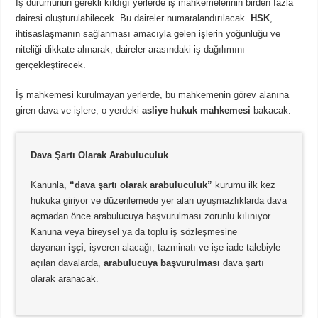
İş durumunun gerekli kıldığı yerlerde iş mahkemelerinin birden fazla
dairesi oluşturulabilecek. Bu daireler numaralandırılacak.
HSK
,
ihtisaslaşmanın sağlanması amacıyla gelen işlerin yoğunluğu ve
niteliği dikkate alınarak, daireler arasındaki iş dağılımını
gerçekleştirecek.
İş mahkemesi kurulmayan yerlerde, bu mahkemenin görev alanına
giren dava ve işlere, o yerdeki
asliye hukuk mahkemesi
bakacak.
Dava Şartı Olarak Arabuluculuk
Kanunla,
“dava şartı olarak arabuluculuk”
kurumu ilk kez
hukuka giriyor ve düzenlemede yer alan uyuşmazlıklarda dava
açmadan önce arabulucuya başvurulması zorunlu kılınıyor.
Kanuna veya bireysel ya da toplu iş sözleşmesine
dayanan
işçi
, işveren alacağı, tazminatı ve işe iade talebiyle
açılan davalarda,
arabulucuya başvurulması
dava şartı
olarak aranacak.