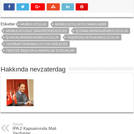
Etiketler
ARABULUCULUK
ARABULUCULUKTA ZAMAN AŞIMI
ARABULUCUSUZ DAVA REDDEDILECEK
İŞ DAVALARINDA ARABULUCULUK
İŞ KAZALARINDA ARABULUCULUK
TAŞERONLUKTA ARABULUCULUK
TAZMINATTA ARABULUCUYA GIDILECEK
TEMYIZE BAŞVURULAMAYACAK DURUMLAR
Hakkında nevzaterdag
Öncesi
IPA 2 Kapsamında Mali
Yardımlar