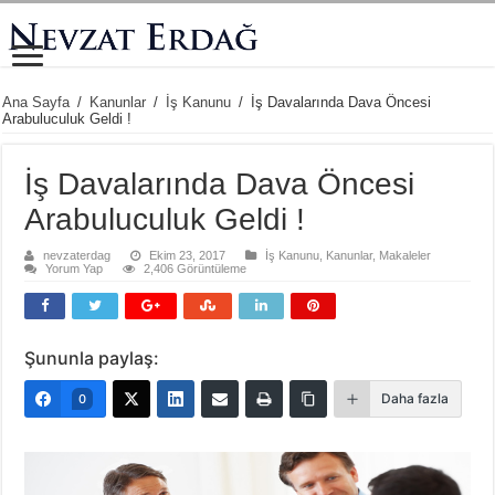
Ana Sayfa
/
Kanunlar
/
İş Kanunu
/
İş Davalarında Dava Öncesi
Arabuluculuk Geldi !
İş Davalarında Dava Öncesi
Arabuluculuk Geldi !
nevzaterdag
Ekim 23, 2017
İş Kanunu
,
Kanunlar
,
Makaleler
Yorum Yap
2,406 Görüntüleme
Şununla paylaş:
Daha fazla
0