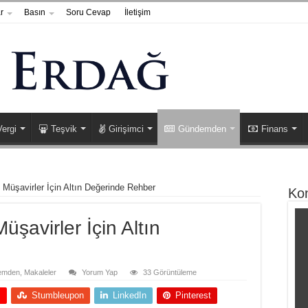
r
Basın
Soru Cevap
İletişim
Vergi
Teşvik
Girişimci
Gündemden
Finans
 Müşavirler İçin Altın Değerinde Rehber
Ko
üşavirler İçin Altın
emden
,
Makaleler
Yorum Yap
33 Görüntüleme
+
Stumbleupon
LinkedIn
Pinterest