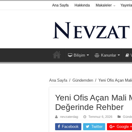
Ana Sayfa
Hakkında
Makaleler
Yayınla
Bilişim
Kanunlar
Ana Sayfa
/
Gündemden
/
Yeni Ofis Açan Mali
Yeni Ofis Açan Mali M
Değerinde Rehber
nevzaterdag
Temmuz 6, 2026
Günd
Facebook
Twitter
Google 