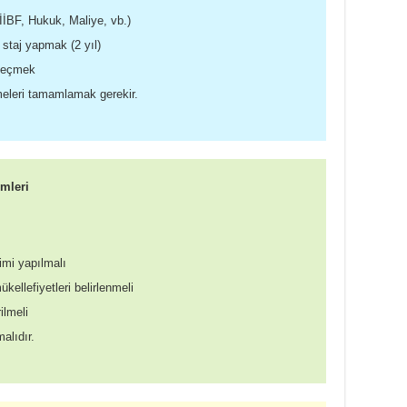
İBF, Hukuk, Maliye, vb.)
staj yapmak (2 yıl)
 geçmek
eleri tamamlamak gerekir.
imleri
rimi yapılmalı
kellefiyetleri belirlenmeli
ilmeli
alıdır.