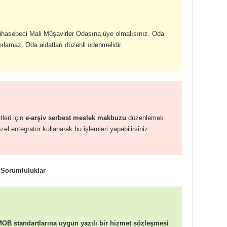
uhasebeci Mali Müşavirler Odasına üye olmalısınız. Oda
ılamaz. Oda aidatları düzenli ödenmelidir.
leri için
e-arşiv serbest meslek makbuzu
düzenlemek
el entegratör kullanarak bu işlemleri yapabilirsiniz.
 Sorumluluklar
B standartlarına uygun yazılı bir hizmet sözleşmesi