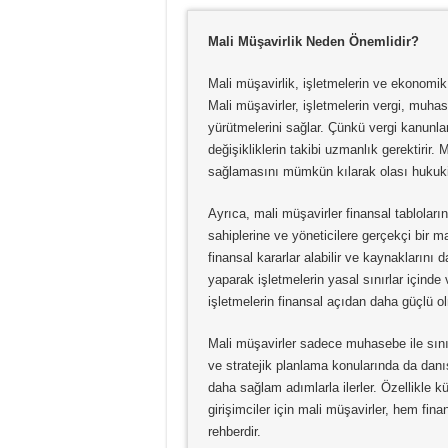
Mali Müşavirlik Neden Önemlidir?
Mali müşavirlik, işletmelerin ve ekonomik 
Mali müşavirler, işletmelerin vergi, muha
yürütmelerini sağlar. Çünkü vergi kanunla
değişikliklerin takibi uzmanlık gerektirir
sağlamasını mümkün kılarak olası hukuki 
Ayrıca, mali müşavirler finansal tablolar
sahiplerine ve yöneticilere gerçekçi bir m
finansal kararlar alabilir ve kaynaklarını 
yaparak işletmelerin yasal sınırlar içinde
işletmelerin finansal açıdan daha güçlü o
Mali müşavirler sadece muhasebe ile sını
ve stratejik planlama konularında da dan
daha sağlam adımlarla ilerler. Özellikle k
girişimciler için mali müşavirler, hem f
rehberdir.