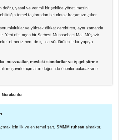
n doğru, yasal ve verimli bir şekilde yönetilmesini
lirliğin temel taşlarından biri olarak karşımıza çıkar.
i sorumluluklar ve yüksek dikkat gerektiren, aynı zamanda
ktir. Yeni ofis açan bir Serbest Muhasebeci Mali Müşavir
t etmeniz hem de işinizi sürdürülebilir bir yapıya
olan
mevzuatlar, mesleki standartlar ve iş geliştirme
i müşavirler için altın değerinde öneriler bulacaksınız.
 Gerekenler
rı
 açmak için ilk ve en temel şart,
SMMM ruhsatı
almaktır.