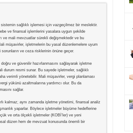
sistemin sağlıklı işlemesi için vazgeçilmez bir meslektir.
sebe ve finansal işlemlerini yasalara uygun şekilde
rı ve mali mevzuatlar sürekli değişmektedir ve bu
. Mali müşavirler, işletmelerin bu yasal düzenlemelere uyum
sorunların ve ceza risklerinin önüne geçer.
ın doğru ve güvenilir hazırlanmasını sağlayarak işletme
ali durum resmi sunar. Bu sayede işletmeler, sağlıklı
daha verimli yönetebilir. Mali müşavirler, vergi planlaması
 vergi yükünü azaltmalarına yardımcı olur. Bu da
lmasını sağlar.
rlı kalmaz; aynı zamanda işletme yönetimi, finansal analiz
ışmanlık yaparlar. Böylece işletmeler büyüme hedeflerine
üçük ve orta ölçekli işletmeler (KOBİ’ler) ve yeni
inansal düzen hem de mevzuat konusunda önemli bir