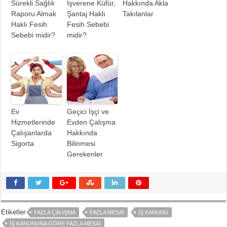
Sürekli Sağlık
İşverene Küfür,
Hakkında Akla
Raporu Almak
Şantaj Haklı
Takılanlar
Haklı Fesih
Fesih Sebebi
Sebebi midir?
midir?
Ev
Geçici İşçi ve
Hizmetlerinde
Evden Çalışma
Çalışanlarda
Hakkında
Sigorta
Bilinmesi
Gerekenler
Etiketler
FAZLA ÇALIŞMA
FAZLA MESAI
İŞ KANUNU
İŞ KANUNUNA GÖRE FAZLA MESAI