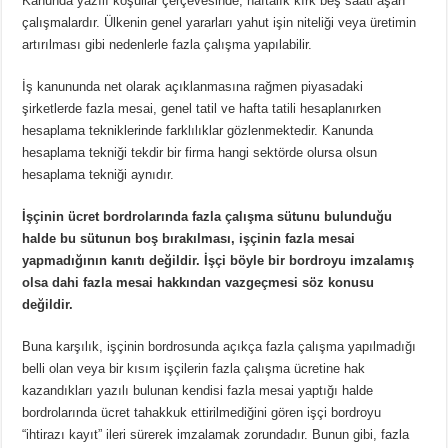
Kanunda yazılı koşullar çerçevesinde, haftalık kırk beş saati aşan
çalışmalardır. Ülkenin genel yararları yahut işin niteliği veya üretimin
artırılması gibi nedenlerle fazla çalışma yapılabilir.
İş kanununda net olarak açıklanmasına rağmen piyasadaki
şirketlerde fazla mesai, genel tatil ve hafta tatili hesaplanırken
hesaplama tekniklerinde farklılıklar gözlenmektedir. Kanunda
hesaplama tekniği tekdir bir firma hangi sektörde olursa olsun
hesaplama tekniği aynıdır.
İşçinin ücret bordrolarında fazla çalışma sütunu bulunduğu
halde bu sütunun boş bırakılması, işçinin fazla mesai
yapmadığının kanıtı değildir. İşçi böyle bir bordroyu imzalamış
olsa dahi fazla mesai hakkından vazgeçmesi söz konusu
değildir.
Buna karşılık, işçinin bordrosunda açıkça fazla çalışma yapılmadığı
belli olan veya bir kısım işçilerin fazla çalışma ücretine hak
kazandıkları yazılı bulunan kendisi fazla mesai yaptığı halde
bordrolarında ücret tahakkuk ettirilmediğini gören işçi bordroyu
“ihtirazı kayıt” ileri sürerek imzalamak zorundadır. Bunun gibi, fazla