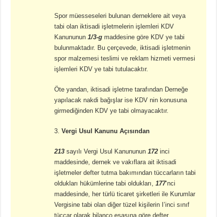
Spor müesseseleri bulunan derneklere ait veya
tabi olan iktisadi işletmelerin işlemleri KDV
Kanununun
1/3-g
maddesine göre KDV ye tabi
bulunmaktadır. Bu çerçevede, iktisadi işletmenin
spor malzemesi teslimi ve reklam hizmeti vermesi
işlemleri KDV ye tabi tutulacaktır.
Öte yandan, iktisadi işletme tarafından Derneğe
yapılacak nakdi bağışlar ise KDV nin konusuna
girmediğinden KDV ye tabi olmayacaktır.
3.
Vergi Usul Kanunu Açısından
213
sayılı Vergi Usul Kanununun
172
inci
maddesinde, dernek ve vakıflara ait iktisadi
işletmeler defter tutma bakımından tüccarların tabi
oldukları hükümlerine tabi oldukları,
177
‘nci
maddesinde, her türlü ticaret şirketleri ile Kurumlar
Vergisine tabi olan diğer tüzel kişilerin I’inci sınıf
tüccar olarak bilanço esasına göre defter