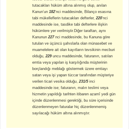
tutacakları hüküm altına alınmış olup, anılan
Kanun’un
182
‘nci maddesinde, Bilanço esasına
tabi mükelleflerin tutacakları defterler,
220
‘nci
maddesinde ise, tasdike tabi defterlere ilişkin
hükümlere yer verilmiştir.Diğer taraftan, aynı
Kanunun
227
nci maddesinde, bu Kanuna göre
tutulan ve üçüncü şahıslarla olan münasebet ve
muamelelere ait olan kayıtların tevsikinin mecburi
olduğu,
229
uncu maddesinde, faturanın, satılan
emtia veya yapılan iş karşılığında müşterinin
borçlandığı meblağı göstermek üzere emtiayı
satan veya işi yapan tüccar tarafından müşteriye
verilen ticari vesika olduğu,
231/5
inci
maddesinde ise; faturanın, malın teslimi veya
hizmetin yapıldığı tarihten itibaren azamî yedi gün
içinde düzenlenmesi gerektiği, bu süre içerisinde
düzenlenmeyen faturalar hiç düzenlenmemiş
sayılacağı hüküm altına alınmıştır.