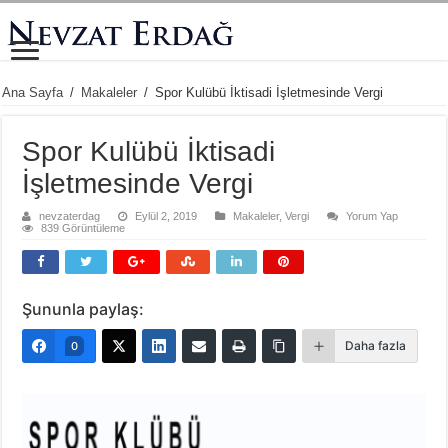
Ana Sayfa
/
Makaleler
/
Spor Kulübü İktisadi İşletmesinde Vergi
Spor Kulübü İktisadi
İşletmesinde Vergi
nevzaterdag
Eylül 2, 2019
Makaleler
,
Vergi
Yorum Yap
839 Görüntüleme
Şununla paylaş:
Daha fazla
0