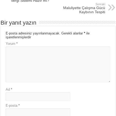
Vergi Sistemi Hazır mı?
Sonraki
Maluliyette Çalışma Gücü
Kaybının Tespiti
Bir yanıt yazın
E-posta adresiniz yayınlanmayacak.
Gerekli alanlar
*
ile
işaretlenmişlerdir
Yorum
*
Ad
*
E-posta
*