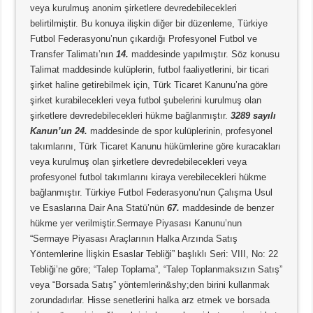
veya kurulmuş anonim şirketlere devredebilecekleri
belirtilmiştir. Bu konuya ilişkin diğer bir düzenleme, Türkiye
Futbol Federasyonu’nun çıkardığı Profesyonel Futbol ve
Transfer Talimatı’nın
14.
maddesinde yapılmıştır. Söz konusu
Talimat maddesinde kulüplerin, futbol faaliyetlerini, bir ticari
şirket haline getirebilmek için, Türk Ticaret Kanunu’na göre
şirket kurabilecekleri veya futbol şubelerini kurulmuş olan
şirketlere devredebilecekleri hükme bağlanmıştır.
3289 sayılı
Kanun’un 24.
maddesinde de spor kulüplerinin, profesyonel
takımlarını, Türk Ticaret Kanunu hükümlerine göre kuracakları
veya kurulmuş olan şirketlere devredebilecekleri veya
profesyonel futbol takımlarını kiraya verebilecekleri hükme
bağlanmıştır. Türkiye Futbol Federasyonu’nun Çalışma Usul
ve Esaslarına Dair Ana Statü’nün
67.
maddesinde de benzer
hükme yer verilmiştir.Sermaye Piyasası Kanunu’nun
“Sermaye Piyasası Araçlarının Halka Arzında Satış
Yöntemlerine İlişkin Esaslar Tebliği” başlıklı Seri: VIII, No: 22
Tebliği’ne göre; “Talep Toplama”, “Talep Toplanmaksızın Satış”
veya “Borsada Satış” yöntemlerin&shy;den birini kullanmak
zorundadırlar. Hisse senetlerini halka arz etmek ve borsada