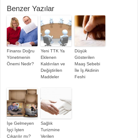
Benzer Yazılar
Finansı Doğru
Yeni TTK Ya
Düşük
Yönetmenin
Eklenen
Gösterilen
Önemi Nedir?
Kaldırılan ve
Maaş Sebebi
Değiştirilen
İle İş Akdinin
Maddeler
Feshi
İşe Gelmeyen
Sağlık
İşçi İşten
Turizmine
Çıkarılır mı?
Verilen