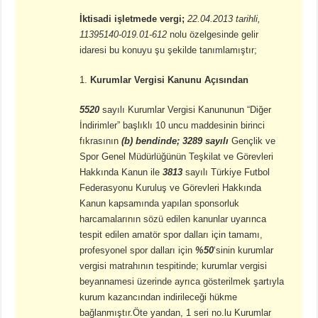
İktisadi işletmede vergi;
22.04.2013 tarihli,
11395140-019.01-612
nolu özelgesinde gelir
idaresi bu konuyu şu şekilde tanımlamıştır;
Kurumlar Vergisi Kanunu Açısından
5520
sayılı Kurumlar Vergisi Kanununun “Diğer
İndirimler” başlıklı 10 uncu maddesinin birinci
fıkrasının
(b) bendinde; 3289 sayılı
Gençlik ve
Spor Genel Müdürlüğünün Teşkilat ve Görevleri
Hakkında Kanun ile
3813
sayılı Türkiye Futbol
Federasyonu Kuruluş ve Görevleri Hakkında
Kanun kapsamında yapılan sponsorluk
harcamalarının sözü edilen kanunlar uyarınca
tespit edilen amatör spor dalları için tamamı,
profesyonel spor dalları için
%50
‘sinin kurumlar
vergisi matrahının tespitinde; kurumlar vergisi
beyannamesi üzerinde ayrıca gösterilmek şartıyla
kurum kazancından indirileceği hükme
bağlanmıştır.Öte yandan, 1 seri no.lu Kurumlar