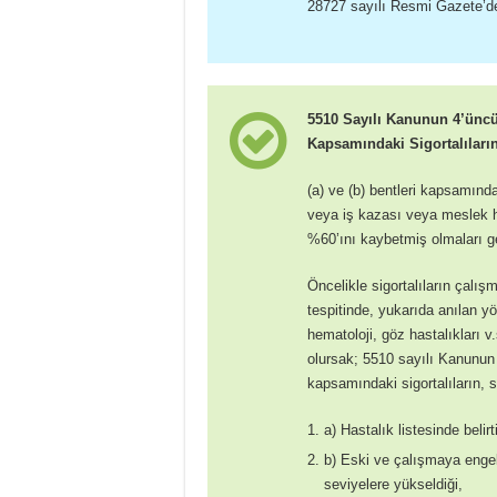
28727 sayılı Resmi Gazete’de 
5510 Sayılı Kanunun 4’üncü 
Kapsamındaki Sigortalıları
(a) ve (b) bentleri kapsamında
veya iş kazası veya meslek 
%60’ını kaybetmiş olmaları ge
Öncelikle sigortalıların çal
tespitinde, yukarıda anılan yön
hematoloji, göz hastalıkları v.
olursak; 5510 sayılı Kanunun 4
kapsamındaki sigortalıların, si
a) Hastalık listesinde belir
b) Eski ve çalışmaya engel 
seviyelere yükseldiği,