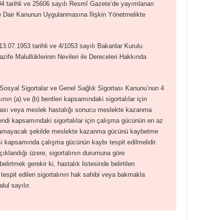
004 tarihli ve 25606 sayılı Resmî Gazete’de yayımlanan
e Dair Kanunun Uygulanmasına İlişkin Yönetmelikte
13.07.1953 tarihli ve 4/1053 sayılı Bakanlar Kurulu
zife Malullüklerinin Nevileri ile Dereceleri Hakkında
 Sosyal Sigortalar ve Genel Sağlık Sigortası Kanunu’nun 4
ının (a) ve (b) bentleri kapsamındaki sigortalılar için
ası veya meslek hastalığı sonucu meslekte kazanma
endi kapsamındaki sigortalılar için çalışma gücünün en az
apamayacak şekilde meslekte kazanma gücünü kaybetme
mesi kapsamında çalışma gücünün kaybı tespit edilmelidir.
çıklandığı üzere, sigortalının durumuna göre
elirtmek gerekir ki, hastalık listesinde belirtilen
 tespit edilen sigortalının hak sahibi veya bakmakla
ul sayılır.