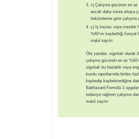
c) Çalışma gücünün en az 
ancak daha sonra ortaya çı
hükümlerine göre çalışma 
ç) İş kazası veya meslek
%60’ını kaybettiği,Sosyal 
malul sayılır.
Öte yandan, sigortalı olarak i
çalışma gücünün en az %60’ın
sigortalı bu hastalık veya en
kurulu raporlarında birden fa
kaybedip kaybetmediğine dair 
Balthazard Formülü 1 uygulan
tedaviye rağmen çalışma olan
malul sayılır.