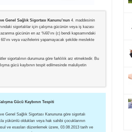
r ve Genel Sağlık Sigortası Kanunu’nun
4. maddesinin
samındaki sigortalılar için çalışma gücünün veya iş kazası
kazanma gücünün en az %60’ını (c) bendi kapsamındaki
% 60’ını veya vazifelerini yapamayacak şekilde meslekte
ütler sigortalının durumuna göre farklılık arz etmektedir. Bu
ışma gücü kaybının tespit edilmesinde maluliyetin
 Çalışma Gücü Kaybının Tespiti
 ve Genel Sağlık Sigortası Kanununa göre sigortalı
kla yükümlü oldukları veya hak sahibi çocuklarının
n usul ve esasları düzenlemek üzere, 03.08.2013 tarih ve