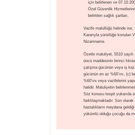
için belirlenen ve 07.10.2
Özel Güvenlik Hizmetlerin
belirtilen sağlık şartları,
Vazife malullüğü halinde ise, 
Kararıyla yürürlüğe konulan Va
Nizamname.
Özetle maluliyet, 5510 sayılı
üncü maddesinin birinci fıkras
çalışma gücünün veya iş kaz
gücünün en az %60’ını, (c) b
%60’ını veya vazifelerini y
halidir. Maluliyetin belirlen
Söz konusu tespit yukarıda a
farklılaşmaktadır. Son olarak b
hastalıkların meydana geldiği
yükümlü olduğu çocuğu da mal