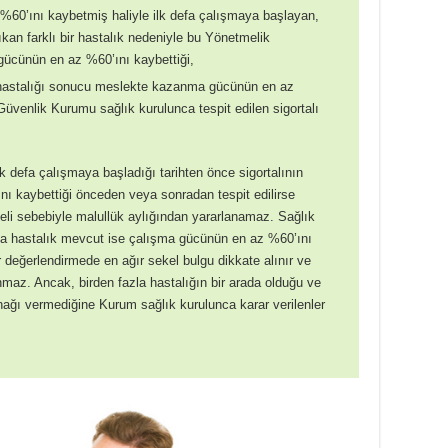
%60’ını kaybetmiş haliyle ilk defa çalışmaya başlayan,
kan farklı bir hastalık nedeniyle bu Yönetmelik
gücünün en az %60’ını kaybettiği,
 hastalığı sonucu meslekte kazanma gücünün en az
Güvenlik Kurumu sağlık kurulunca tespit edilen sigortalı
lk defa çalışmaya başladığı tarihten önce sigortalının
ı kaybettiği önceden veya sonradan tespit edilirse
geli sebebiyle malullük aylığından yararlanamaz. Sağlık
zla hastalık mevcut ise çalışma gücünün en az %60’ını
değerlendirmede en ağır sekel bulgu dikkate alınır ve
maz. Ancak, birden fazla hastalığın bir arada olduğu ve
ağı vermediğine Kurum sağlık kurulunca karar verilenler