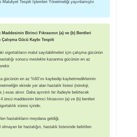
Maluliyet Tespiti İşlemleri Yönetmeliği yayınlamıştır.
Maddesinin Birinci Fıkrasının (a) ve (b) Bentleri
n Çalışma Gücü Kaybı Tespiti
ki sigortalıların malul sayılabilmeleri için çalışma gücünün
hastalığı sonucu meslekte kazanma gücünün en az
rekir.
ışma gücünün en az %60’ını kaybedip kaybetmediklerinin
etmeliğin ekinde yer alan hastalık listesi (nöroloji,
s.) esas alınır. Daha ayrıntılı bir ifadeyle belirtecek
 üncü maddesinin birinci fıkrasının (a) ve (b) bentleri
gortalılık süresi içinde;
tilen hastalıkların meydana geldiği,
olmayan bir hastalığın, hastalık listesinde belirtilen