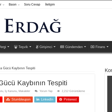
r
Basın
Soru Cevap
İletişim
Vergi
Teşvik
Girişimci
Gündemden
Finans
ma Gücü Kaybının Tespiti
Ko
Gücü Kaybının Tespiti
stu
,
İş Kanunu
,
Makaleler
Yorum Yap
2,212 Görüntüleme
+
Stumbleupon
LinkedIn
Pinterest