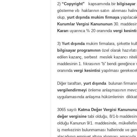
2)
“Copyright”
kapsamında bir
bilgisayar
gösterme vb haklarının satın alınması halinde
olup,
yurt dışında mukim firmaya
yapılaca
Kurumlar Vergisi Kanununun
30. maddesini
Kararı
uyarınca % 20 oranında
vergi kesinti
3)
Yurt dışında
mukim firmalara, şirkette ku
bilgisayar programının
özel olarak hazırlat
edilen kazanç, serbest meslek kazancı nitel
maddesinin 1. fıkrasının “b” bendi gereğince
oranında
vergi kesintisi
yapılması gerekecek
Diğer taraftan,
yurt dışında
bulunan firmanın
vergilendirmeyi
önleme anlaşmasının mevcu
uygulamasında anlaşma hükümlerinin dikkate 
3065 sayılı
Katma Değer Vergisi Kanunun
değer vergisine
tabi olduğu, 8/1-b maddesind
olduğu Kanunun 9/1. maddesinde, mükellefi
iş merkezinin bulunmaması hallerinde ve gere
alacağının emniyet altına alınması amacıyla