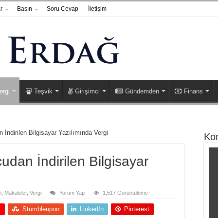
r
Basın
Soru Cevap
İletişim
ergi
Teşvik
Girişimci
Gündemden
Finans
 İndirilen Bilgisayar Yazılımında Vergi
Ko
udan İndirilen Bilgisayar
m
,
Makaleler
,
Vergi
Yorum Yap
1,517 Görüntüleme
+
Stumbleupon
LinkedIn
Pinterest