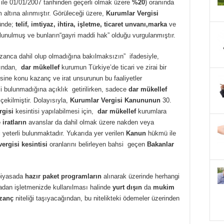
ile 01/01/2007 tarihinden geçerli olmak üzere
%20
) oranında
altına alınmıştır. Görüleceği üzere,
Kurumlar Vergisi
ünde;
telif, imtiyaz, ihtira, işletme, ticaret unvanı,marka
ve
lunulmuş ve bunların“gayri maddi hak” olduğu vurgulanmıştır.
kazanca dahil olup olmadığına bakılmaksızın” ifadesiyle,
ından,
dar mükellef
kurumun Türkiye’de ticari ve zirai bir
isine konu kazanç ve irat unsurunun bu faaliyetler
i bulunmadığına açıklık getirilirken, sadece
dar mükellef
ekilmiştir. Dolayısıyla,
Kurumlar Vergisi Kanununun
30.
rgisi
kesintisi yapılabilmesi için,
dar mükellef
kurumlara
iratların
avanslar da dahil olmak üzere nakden veya
yeterli bulunmaktadır. Yukarıda yer verilen
Kanun
hükmü ile
ergisi kesintisi
oranlarını belirleyen bahsi geçen
Bakanlar
piyasada
hazır paket programların
alınarak üzerinde herhangi
adan işletmenizde kullanılması halinde
yurt dışın
da
mukim
azanç
niteliği taşıyacağından, bu nitelikteki ödemeler üzerinden