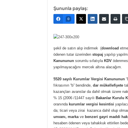
Şununla paylaş:
0
şekil de satın alıp indirmek (
download
etmek
ödenen tutar üzerinden
stopaj
yapılıp yapılm
Kanununun
sorumlu sıfatıyla
KDV
ödenmesi
yapılmayacağını mercek altına alacağım.
5520 sayılı Kurumlar Vergisi Kanununun
“
fıkrasının “b” bendinde,
dar mükellefiyete
ta
kazançları avanslar da dahil olmak üzere na
% 15 (2006 /11447 sayılı
Bakanlar Kurulu K
oranında
kurumlar vergisi kesintisi
yapılaca
da; ticari veya zirai kazanca dahil olup olm
unvanı, marka
ve
benzeri gayri maddi hakl
hesaben ödenen veya tahakkuk ettirilen bedell