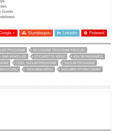
iye
’den
 Ücretin
ndirilmesi
Google +
Stumbleupon
LinkedIn
Pinterest
AYAR PROGRAMI
BILGISAYAR PROGRAMI İHRACATI
DAR MÜKELLEF
ETICARETTE VERGI
KDV BEYANNAMESI
OGRAM
ÖZEL YAZILIM PROGRAMI
YAZILIM PROGRAMI
INDA STOPAJ
YAZILIMDA VERGI
YAZILIMIN STOPAJ ORANI