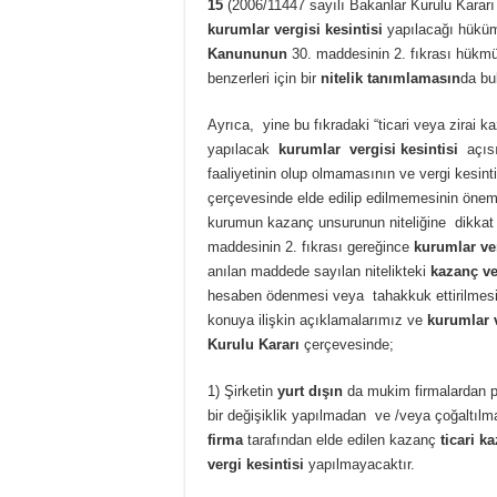
15
(2006/11447 sayılı Bakanlar Kurulu Kararı 
kurumlar vergisi kesintisi
yapılacağı hüküm 
Kanununun
30. maddesinin 2. fıkrası hükm
benzerleri için bir
nitelik tanımlamasın
da bu
Ayrıca, yine bu fıkradaki “ticari veya zirai 
yapılacak
kurumlar vergisi kesintisi
açıs
faaliyetinin olup olmamasının ve vergi kesint
çerçevesinde elde edilip edilmemesinin önem
kurumun kazanç unsurunun niteliğine dikkat ç
maddesinin 2. fıkrası gereğince
kurumlar ve
anılan maddede sayılan nitelikteki
kazanç ve 
hesaben ödenmesi veya tahakkuk ettirilmesi 
konuya ilişkin açıklamalarımız ve
kurumlar v
Kurulu Kararı
çerçevesinde;
1) Şirketin
yurt dışın
da mukim firmalardan 
bir değişiklik yapılmadan ve /veya çoğaltılm
firma
tarafından elde edilen kazanç
ticari k
vergi kesintisi
yapılmayacaktır.