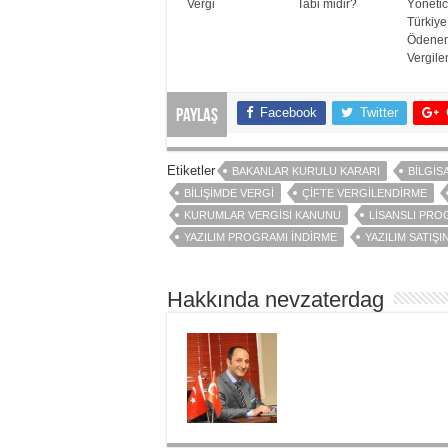
Vergi
Tabi midir?
Yönetic
Türkiye
Ödenen
Vergile
Facebook
Twitter
Paylaş
Etiketler
BAKANLAR KURULU KARARI
BILGIS
BILIŞIMDE VERGI
ÇIFTE VERGILENDIRME
KURUMLAR VERGISI KANUNU
LISANSLI PR
YAZILIM PROGRAMI İNDIRME
YAZILIM SATIŞ
Hakkında nevzaterdag