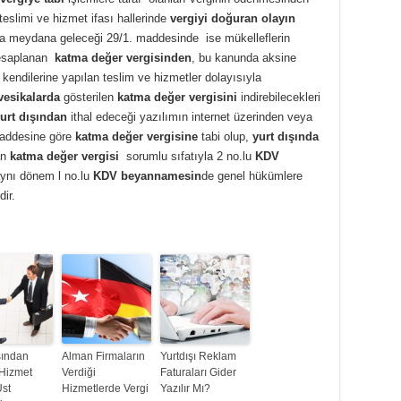
eslimi ve hizmet ifası hallerinde
vergiyi doğuran olayın
da meydana geleceği 29/1. maddesinde ise mükelleflerin
esaplanan
katma değer vergisinden
, bu kanunda aksine
 kendilerine yapılan teslim ve hizmetler dolayısıyla
vesikalarda
gösterilen
katma değer vergisini
indirebilecekleri
urt dışından
ithal edeceği yazılımın internet üzerinden veya
maddesine göre
katma değer vergisine
tabi olup,
yurt dışında
an
katma değer vergisi
sorumlu sıfatıyla 2 no.lu
KDV
aynı dönem l no.lu
KDV beyannamesin
de genel hükümlere
ir.
şından
Alman Firmaların
Yurtdışı Reklam
 Hizmet
Verdiği
Faturaları Gider
Üst
Hizmetlerde Vergi
Yazılır Mı?