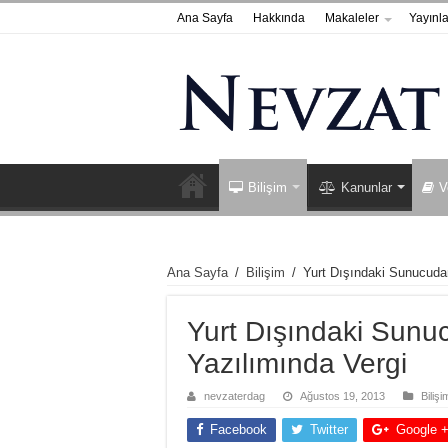
Ana Sayfa
Hakkında
Makaleler
Yayınla
Bilişim
Kanunlar
V
Ana Sayfa
/
Bilişim
/
Yurt Dışındaki Sunucudan
Yurt Dışındaki Sunuc
Yazılımında Vergi
nevzaterdag
Ağustos 19, 2013
Bilişi
Facebook
Twitter
Google 