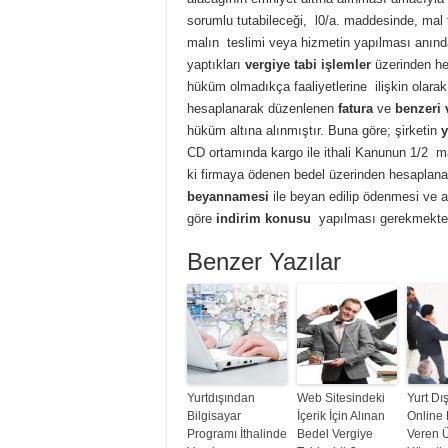
sorumlu tutabileceği, l0/a. maddesinde, mal t
malın teslimi veya hizmetin yapılması anın
yaptıkları
vergiye tabi işlemler
üzerinden h
hüküm olmadıkça faaliyetlerine ilişkin olarak
hesaplanarak düzenlenen
fatura
ve
benzeri 
hüküm altına alınmıştır. Buna göre; şirketin
y
CD ortamında kargo ile ithali Kanunun 1/2 
ki firmaya ödenen bedel üzerinden hesaplan
beyannamesi
ile beyan edilip ödenmesi ve 
göre
indirim konusu
yapılması gerekmekted
Benzer Yazılar
Yurtdışından
Web Sitesindeki
Yurt Dı
Bilgisayar
İçerik İçin Alınan
Online
Programı İthalinde
Bedel Vergiye
Veren 