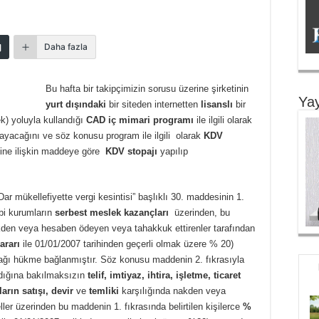
Daha fazla
Bu hafta bir takipçimizin sorusu üzerine şirketinin
Yay
yurt dışındaki
bir siteden internetten
lisanslı
bir
) yoluyla kullandığı
CAD iç mimari programı
ile ilgili olarak
ayacağını ve söz konusu program ile ilgili olarak
KDV
ne ilişkin maddeye göre
KDV stopajı
yapılıp
Dar mükellefiyette vergi kesintisi” başlıklı 30. maddesinin 1.
bi kurumların
serbest meslek kazançları
üzerinden, bu
kden veya hesaben ödeyen veya tahakkuk ettirenler tarafından
ararı
ile 01/01/2007 tarihinden geçerli olmak üzere % 20)
ğı hükme bağlanmıştır. Söz konusu maddenin 2. fıkrasıyla
adığına bakılmaksızın
telif, imtiyaz, ihtira, işletme, ticaret
arın satışı, devir
ve
temliki
karşılığında nakden veya
er üzerinden bu maddenin 1. fıkrasında belirtilen kişilerce
%