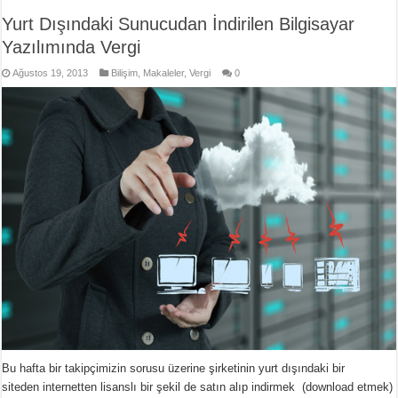
Yurt Dışındaki Sunucudan İndirilen Bilgisayar
Yazılımında Vergi
Ağustos 19, 2013
Bilişim
,
Makaleler
,
Vergi
0
Bu hafta bir takipçimizin sorusu üzerine şirketinin yurt dışındaki bir
siteden internetten lisanslı bir şekil de satın alıp indirmek (download etmek)