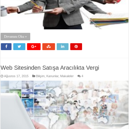
Devamını Oku »
Web Sitesinden Satışa Aracılıkta Vergi
Ağustos 17, 2015
Bilişim
,
Kanunlar
,
Makaleler
4