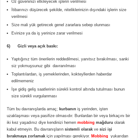
Öz güveninizi etkileyecek işlerin verilmesi
İtibarınızı düşürecek şekilde, niteliklerinizin dışındaki işlerin size
verilmesi
Size mali yük getirecek genel zararlara sebep olunması
Evinize ya da iş yerinize zarar verilmesi
6) Gizli veya açık baskı:
Yaptığınız tüm önerilerin reddedilmesi, yanıtsız bırakılması, sanki
siz yokmuşsunuz gibi davranılması
Toplantılardan, iş yemeklerinden, kokteyllerden haberdar
edilmemeniz
İşe gidiş geliş saatlerinin sürekli kontrol altında tutulması bunun
size sürekli vurgulanması
Tüm bu davranışlarda amaç;
kurbanın
iş yerinden, işten
uzaklaşması veya pasifize olmasıdır. Bunlardan bir veya birkaçını bir
iki kez yaşadınız diye kendinizi hemen
mobbing
mağduru
olarak
kabul etmeyin. Bu davranışların
sistemli olarak
ve
sizi işi
bırakmaya zorlamak
için yapılması gerekiyor.
Mobbing
yukarıdan