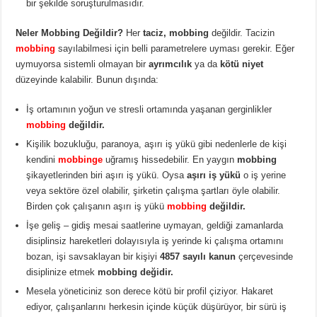
bir şekilde soruşturulmasıdır.
Neler Mobbing Değildir?
Her
taciz, mobbing
değildir. Tacizin
mobbing
sayılabilmesi için belli parametrelere uyması gerekir. Eğer
uymuyorsa sistemli olmayan bir
ayrımcılık
ya da
kötü niyet
düzeyinde kalabilir. Bunun dışında:
İş ortamının yoğun ve stresli ortamında yaşanan gerginlikler
mobbing
değildir.
Kişilik bozukluğu, paranoya, aşırı iş yükü gibi nedenlerle de kişi
kendini
mobbinge
uğramış hissedebilir. En yaygın
mobbing
şikayetlerinden biri aşırı iş yükü. Oysa
aşırı iş yükü
o iş yerine
veya sektöre özel olabilir, şirketin çalışma şartları öyle olabilir.
Birden çok çalışanın aşırı iş yükü
mobbing
değildir.
İşe geliş – gidiş mesai saatlerine uymayan, geldiği zamanlarda
disiplinsiz hareketleri dolayısıyla iş yerinde ki çalışma ortamını
bozan, işi savsaklayan bir kişiyi
4857 sayılı kanun
çerçevesinde
disiplinize etmek
mobbing değidir.
Mesela yöneticiniz son derece kötü bir profil çiziyor. Hakaret
ediyor, çalışanlarını herkesin içinde küçük düşürüyor, bir sürü iş