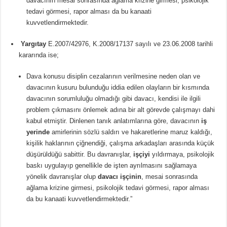
davacının mesai sonrasında ağlama krizine girmesi, psikolojik
tedavi görmesi, rapor alması da bu kanaati
kuvvetlendirmektedir.
Yargıtay
E.2007/42976, K.2008/17137 sayılı ve 23.06.2008 tarihli
kararında ise;
Dava konusu disiplin cezalarının verilmesine neden olan ve
davacının kusuru bulunduğu iddia edilen olayların bir kısmında
davacının sorumluluğu olmadığı gibi davacı, kendisi ile ilgili
problem çıkmasını önlemek adına bir alt görevde çalışmayı dahi
kabul etmiştir. Dinlenen tanık anlatımlarına göre, davacının
iş
yerinde
amirlerinin sözlü saldırı ve hakaretlerine maruz kaldığı,
kişilik haklarının çiğnendiği, çalışma arkadaşları arasında küçük
düşürüldüğü sabittir. Bu davranışlar,
işçiyi
yıldırmaya, psikolojik
baskı uygulayıp genellikle de işten ayrılmasını sağlamaya
yönelik davranışlar olup
davacı işçinin
, mesai sonrasında
ağlama krizine girmesi, psikolojik tedavi görmesi, rapor alması
da bu kanaati kuvvetlendirmektedir.”