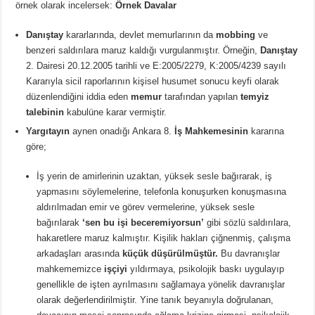
örnek olarak incelersek:
Örnek Davalar
Danıştay
kararlarında, devlet memurlarının da
mobbing
ve
benzeri saldırılara maruz kaldığı vurgulanmıştır. Örneğin,
Danıştay
2. Dairesi 20.12.2005 tarihli ve E:2005/2279, K:2005/4239 sayılı
Kararıyla sicil raporlarının kişisel husumet sonucu keyfi olarak
düzenlendiğini iddia eden
memur
tarafından yapılan
temyiz
talebinin
kabulüne karar vermiştir.
Yargıtayın
aynen onadığı Ankara 8.
İş Mahkemesinin
kararına
göre;
İş yerin de amirlerinin uzaktan, yüksek sesle bağırarak, iş
yapmasını söylemelerine, telefonla konuşurken konuşmasına
aldırılmadan emir ve görev vermelerine, yüksek sesle
bağırılarak
‘sen bu işi beceremiyorsun’
gibi sözlü saldırılara,
hakaretlere maruz kalmıştır. Kişilik hakları çiğnenmiş, çalışma
arkadaşları arasında
küçük düşürülmüştür.
Bu davranışlar
mahkememizce
işçiyi
yıldırmaya, psikolojik baskı uygulayıp
genellikle de işten ayrılmasını sağlamaya yönelik davranışlar
olarak değerlendirilmiştir. Yine tanık beyanıyla doğrulanan,