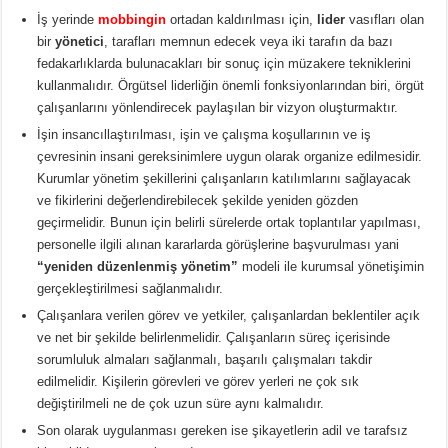
İş yerinde
mobbingin
ortadan kaldırılması için,
lider
vasıfları olan
bir
yönetici
, tarafları memnun edecek veya iki tarafın da bazı
fedakarlıklarda bulunacakları bir sonuç için müzakere tekniklerini
kullanmalıdır. Örgütsel liderliğin önemli fonksiyonlarından biri, örgüt
çalışanlarını yönlendirecek paylaşılan bir vizyon oluşturmaktır.
İşin insancıllaştırılması, işin ve çalışma koşullarının ve iş
çevresinin insani gereksinimlere uygun olarak organize edilmesidir.
Kurumlar yönetim şekillerini çalışanların katılımlarını sağlayacak
ve fikirlerini değerlendirebilecek şekilde yeniden gözden
geçirmelidir. Bunun için belirli sürelerde ortak toplantılar yapılması,
personelle ilgili alınan kararlarda görüşlerine başvurulması yani
“yeniden düzenlenmiş yönetim”
modeli ile kurumsal yönetişimin
gerçekleştirilmesi sağlanmalıdır.
Çalışanlara verilen görev ve yetkiler, çalışanlardan beklentiler açık
ve net bir şekilde belirlenmelidir. Çalışanların süreç içerisinde
sorumluluk almaları sağlanmalı, başarılı çalışmaları takdir
edilmelidir. Kişilerin görevleri ve görev yerleri ne çok sık
değiştirilmeli ne de çok uzun süre aynı kalmalıdır.
Son olarak uygulanması gereken ise şikayetlerin adil ve tarafsız