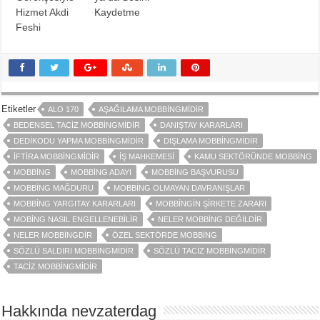
Hizmet Akdi
Kaydetme
Feshi
Etiketler
ALO 170
AŞAĞILAMA MOBBINGMIDIR
BEDENSEL TACIZ MOBBINGMIDIR
DANIŞTAY KARARLARI
DEDIKODU YAPMA MOBBINGMIDIR
DIŞLAMA MOBBINGMIDIR
İFTIRA MOBBINGMIDIR
İŞ MAHKEMESI
KAMU SEKTÖRÜNDE MOBBING
MOBBING
MOBBING ADAYI
MOBBING BAŞVURUSU
MOBBING MAĞDURU
MOBBING OLMAYAN DAVRANIŞLAR
MOBBING YARGITAY KARARLARI
MOBBINGIN ŞIRKETE ZARARI
MOBING NASIL ENGELLENEBILIR
NELER MOBBING DEĞILDIR
NELER MOBBINGDIR
ÖZEL SEKTÖRDE MOBBING
SÖZLÜ SALDIRI MOBBINGMIDIR
SÖZLÜ TACIZ MOBBINGMIDIR
TACIZ MOBBINGMIDIR
Hakkında nevzaterdag