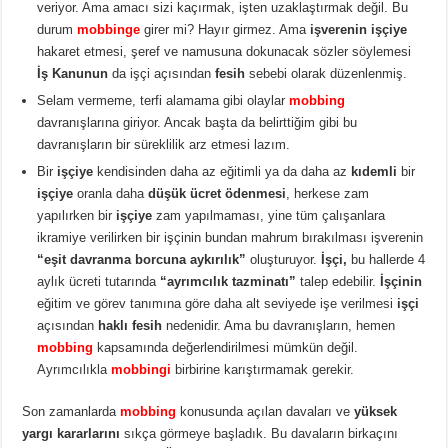
veriyor. Ama amacı sizi kaçırmak, işten uzaklaştırmak değil. Bu
durum
mobbinge
girer mi? Hayır girmez. Ama
işverenin işçiye
hakaret etmesi, şeref ve namusuna dokunacak sözler söylemesi
İş Kanunun
da işçi açısından
fesih
sebebi olarak düzenlenmiş.
Selam vermeme, terfi alamama gibi olaylar
mobbing
davranışlarına giriyor. Ancak başta da belirttiğim gibi bu
davranışların bir süreklilik arz etmesi lazım.
Bir
işçiye
kendisinden daha az eğitimli ya da daha az
kıdemli
bir
işçiye
oranla daha
düşük ücret ödenmesi
, herkese zam
yapılırken bir
işçiye
zam yapılmaması, yine tüm çalışanlara
ikramiye verilirken bir işçinin bundan mahrum bırakılması işverenin
“eşit davranma borcuna aykırılık”
oluşturuyor.
İşçi,
bu hallerde 4
aylık ücreti tutarında
“ayrımcılık tazminatı”
talep edebilir.
İşçinin
eğitim ve görev tanımına göre daha alt seviyede işe verilmesi
işçi
açısından
haklı fesih
nedenidir. Ama bu davranışların, hemen
mobbing
kapsamında değerlendirilmesi mümkün değil.
Ayrımcılıkla
mobbingi
birbirine karıştırmamak gerekir.
Son zamanlarda
mobbing
konusunda açılan davaları ve
yüksek
yargı kararlarını
sıkça görmeye başladık. Bu davaların birkaçını