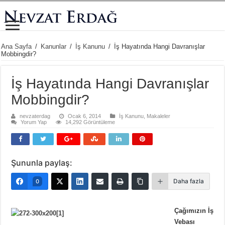
Ana Sayfa
/
Kanunlar
/
İş Kanunu
/
İş Hayatında Hangi Davranışlar
Mobbingdir?
İş Hayatında Hangi Davranışlar
Mobbingdir?
nevzaterdag
Ocak 6, 2014
İş Kanunu
,
Makaleler
Yorum Yap
14,292 Görüntüleme
Şununla paylaş:
Daha fazla
0
Çağımızın İş
Vebası