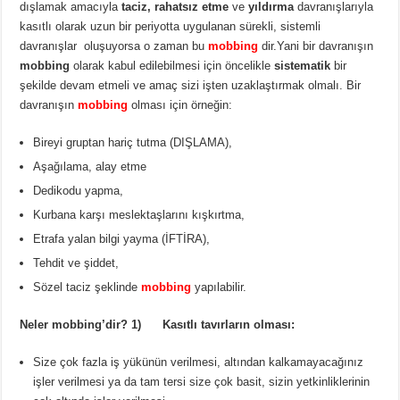
dışlamak amacıyla
taciz, rahatsız etme
ve
yıldırma
davranışlarıyla
kasıtlı olarak uzun bir periyotta uygulanan sürekli, sistemli
davranışlar oluşuyorsa o zaman bu
mobbing
dir.Yani bir davranışın
mobbing
olarak kabul edilebilmesi için öncelikle
sistematik
bir
şekilde devam etmeli ve amaç sizi işten uzaklaştırmak olmalı. Bir
davranışın
mobbing
olması için örneğin:
Bireyi gruptan hariç tutma (DIŞLAMA),
Aşağılama, alay etme
Dedikodu yapma,
Kurbana karşı meslektaşlarını kışkırtma,
Etrafa yalan bilgi yayma (İFTİRA),
Tehdit ve şiddet,
Sözel taciz şeklinde
mobbing
yapılabilir.
Neler mobbing’dir?
1) Kasıtlı tavırların olması:
Size çok fazla iş yükünün verilmesi, altından kalkamayacağınız
işler verilmesi ya da tam tersi size çok basit, sizin yetkinliklerinin