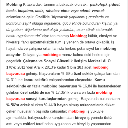
Mobbing
Kitaplardaki tanımına bakacak olursak;
psikolojik şiddet,
baskı, kuşatma, taciz, rahatsız etme veya sıkıntı vermek
anlamlarına gelir. Özellikle “
hiyerarşik yapılanmış gruplarda ve
kontrolün zayıf olduğu örgütlerde, gücü elinde bulunduran kişinin ya
da grubun, diğerlerine psikolojik yollardan, uzun süreli sistematik
baskı uygulamasıdır”
diye tanımlamış
Mobbing
;
kültür, cinsiyet ve
hiyerarşi farkı gözetmeksizin tüm iş yerlerin de ortaya çıkabilir. İş
hayatında ve çalışma ortamlarında herkes potansiyel bir
mobbing
adayıdır
. Dolayısıyla
mobbinge
maruz kalma riski herkes için
geçerlidir.
Çalışma ve Sosyal Güvenlik İletişim Merkezi
ALO
170
‘e; 2011 ‘den Aralık 2013’e kadar
9 bin 183
adet
mobbing
başvurusu
gelmiş. Başvuruların % 69’u
özel sektör
çalışanlarından,
% 31’i ise
kamu sektörü
çalışanlarından oluşmakta.
Kamu
sektöründe
en fazla
mobbing başvurusu
% 16,84 ile hastanelerden
gelirken
özel sektörde
ise % 17,35’lik oranla en fazla
mobbing
başvurusu
sanayi kuruluşlarından
gelmiş. Başvuruda bulunanların
% 56’sı erkek
olurken
% 44’ü bayan
olmuş müracaatlarda dikkat
çeken hususların başında çalışanlar;
mobbingi
iş yüküyle,
ayrımcılıkla, terbiyesizlikle karıştırmaları
bireye
iş yerinde
üstü –
astı
veya
eşitleri
tarafından uygulanan ve bireyi iş yaşamından