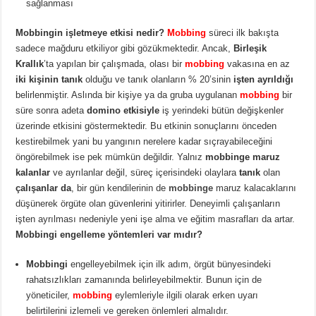
sağlanması
Mobbingin işletmeye etkisi nedir?
Mobbing
süreci ilk bakışta
sadece mağduru etkiliyor gibi gözükmektedir. Ancak,
Birleşik
Krallık
’ta yapılan bir çalışmada, olası bir
mobbing
vakasına en az
iki kişinin tanık
olduğu ve tanık olanların % 20’sinin
işten ayrıldığı
belirlenmiştir. Aslında bir kişiye ya da gruba uygulanan
mobbing
bir
süre sonra adeta
domino etkisiyle
iş yerindeki bütün değişkenler
üzerinde etkisini göstermektedir. Bu etkinin sonuçlarını önceden
kestirebilmek yani bu yangının nerelere kadar sıçrayabileceğini
öngörebilmek ise pek mümkün değildir. Yalnız
mobbinge maruz
kalanlar
ve ayrılanlar değil, süreç içerisindeki olaylara
tanık
olan
çalışanlar da
, bir gün kendilerinin de
mobbinge
maruz kalacaklarını
düşünerek örgüte olan güvenlerini yitirirler. Deneyimli çalışanların
işten ayrılması nedeniyle yeni işe alma ve eğitim masrafları da artar.
Mobbingi engelleme yöntemleri var mıdır?
Mobbingi
engelleyebilmek için ilk adım, örgüt bünyesindeki
rahatsızlıkları zamanında belirleyebilmektir. Bunun için de
yöneticiler,
mobbing
eylemleriyle ilgili olarak erken uyarı
belirtilerini izlemeli ve gereken önlemleri almalıdır.