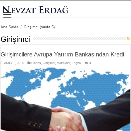
Ana Sayfa
/
Girişimci
(sayfa 5)
Girişimci
Girişimcilere Avrupa Yatırım Bankasından Kredi
Aralık 1, 2014
Finans
,
Girişimci
,
Makaleler
,
Teşvik
4