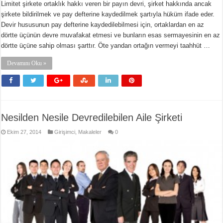
Limitet şirkete ortaklık hakkı veren bir payın devri, şirket hakkında ancak
şirkete bildirilmek ve pay defterine kaydedilmek şartıyla hüküm ifade eder.
Devir hususunun pay defterine kaydedilebilmesi için, ortaklardan en az
dörtte üçünün devre muvafakat etmesi ve bunların esas sermayesinin en az
dörtte üçüne sahip olması şarttır. Öte yandan ortağın vermeyi taahhüt …
Devamını Oku »
Nesilden Nesile Devredilebilen Aile Şirketi
Ekim 27, 2014
Girişimci
,
Makaleler
0