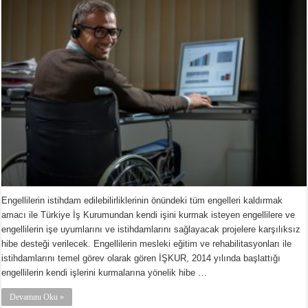
Engellilerin istihdam edilebilirliklerinin önündeki tüm engelleri kaldırmak
amacı ile Türkiye İş Kurumundan kendi işini kurmak isteyen engellilere ve
engellilerin işe uyumlarını ve istihdamlarını sağlayacak projelere karşılıksız
hibe desteği verilecek. Engellilerin mesleki eğitim ve rehabilitasyonları ile
istihdamlarını temel görev olarak gören İŞKUR, 2014 yılında başlattığı
engellilerin kendi işlerini kurmalarına yönelik hibe …
Devamını Oku »