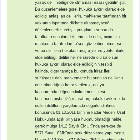
yasak delil niteliğinde olmaması esası getirilmiştir.
Bu düzenlemelere göre, hukuka aykırı olarak elde
edildiği anlaşılan delillerin, mahkeme tarafından bir
vakıanın ispatında dikkate alınamayacağı
düzenlenmek suretiyle yargılama sırasında
taraflarca sunulan delillerin elde ediliş biçiminin
mahkeme tarafından re’sen göz önüne alınması
ve bu delillerin hukuken meşru yol ve yöntemlerle
elde edildiği, delilin her ne suretle olursa olsun
hukuka aykırı olarak elde edildiğinin tespiti
halinde, diğer tarafça bu konuda itiraz ileri
sürülmese dahi mahkemece bu sunulan delillerin
caiz olmadığına karar verilerek, dosya
kapsamında değerlendirilmemesi ilkesi
benimsenmiştir. Diğer taraftan, hukuka aykırı elde
edilen delillerin yargılamada değerlendirilmesi
konusunda 01.10.2011 tarihine kadar Medeni Usul
Hukukunda açık bir yasa hükmü olmadığı halde,
gerek mülga 1412 Sayılı CMUK’nda gerekse de
5271 Sayılı CMK’nda açık düzenleme yapılmıştır.
Mülga 1412 Sayılı CMUK’nun 254/2. maddesinde