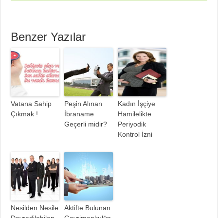
Benzer Yazılar
Vatana Sahip
Peşin Alınan
Kadın İşçiye
Çıkmak !
İbraname
Hamilelikte
Geçerli midir?
Periyodik
Kontrol İzni
Nesilden Nesile
Aktifte Bulunan
Devredilebilen
Gayrimenkulün