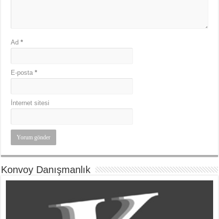
Ad
*
E-posta
*
İnternet sitesi
Konvoy Danışmanlık