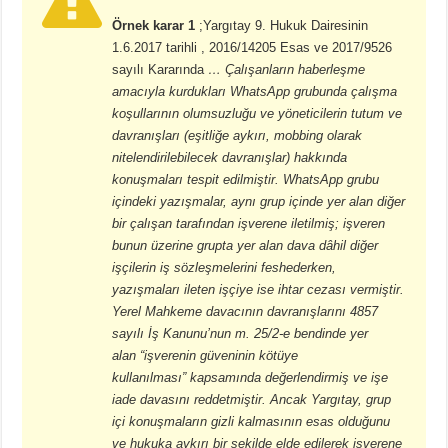
Örnek karar 1
;Yargıtay 9. Hukuk Dairesinin
1.6.2017 tarihli , 2016/14205 Esas ve 2017/9526
sayılı Kararında
… Çalışanların haberleşme
amacıyla kurdukları WhatsApp grubunda çalışma
koşullarının olumsuzluğu ve yöneticilerin tutum ve
davranışları
(eşitliğe aykırı, mobbing olarak
nitelendirilebilecek davranışlar)
hakkında
konuşmaları tespit edilmiştir. WhatsApp grubu
içindeki yazışmalar, aynı grup içinde yer alan diğer
bir çalışan tarafından işverene iletilmiş; işveren
bunun üzerine grupta yer alan dava dâhil diğer
işçilerin iş sözleşmelerini feshederken,
yazışmaları ileten işçiye ise ihtar cezası vermiştir.
Yerel Mahkeme davacının davranışlarını 4857
sayılı İş Kanunu’nun m. 25/2-e bendinde yer
alan
“işverenin güveninin kötüye
kullanılması”
kapsamında değerlendirmiş ve işe
iade davasını reddetmiştir. Ancak Yargıtay, grup
içi konuşmaların gizli kalmasının esas olduğunu
ve hukuka aykırı bir şekilde elde edilerek işverene