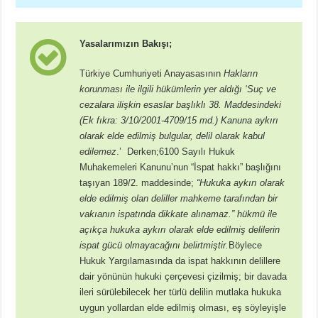
Yasalarımızın Bakışı;
Türkiye Cumhuriyeti Anayasasının
Hakların
korunması ile ilgili hükümlerin yer aldığı
‘Suç ve
cezalara ilişkin esaslar başlıklı 38. Maddesindeki
(Ek fıkra: 3/10/2001-4709/15 md.) Kanuna aykırı
olarak elde edilmiş bulgular, delil olarak kabul
edilemez
.’ Derken;6100 Sayılı Hukuk
Muhakemeleri Kanunu’nun “İspat hakkı” başlığını
taşıyan 189/2. maddesinde;
“Hukuka aykırı olarak
elde edilmiş olan deliller mahkeme tarafından bir
vakıanın ispatında dikkate alınamaz.” hükmü ile
açıkça hukuka aykırı olarak elde edilmiş delilerin
ispat gücü olmayacağını belirtmiştir.
Böylece
Hukuk Yargılamasında da ispat hakkının delillere
dair yönünün hukuki çerçevesi çizilmiş; bir davada
ileri sürülebilecek her türlü delilin mutlaka hukuka
uygun yollardan elde edilmiş olması, eş söyleyişle