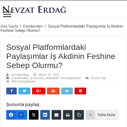
Ana Sayfa
/
Gündemden
/
Sosyal Platformlardaki Paylaşımlar İş Akdinin
Feshine Sebep Olurmu?
Sosyal Platformlardaki
Paylaşımlar İş Akdinin Feshine
Sebep Olurmu?
nevzaterdag
Mayıs 10, 2021
Gündemden
,
İş Kanunu
,
Makaleler
,
Uncategorized
Yorum Yap
460 Görüntüleme
Şununla paylaş:
Daha fazla
0