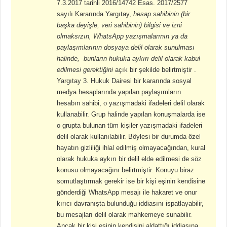
7.3.2017 tarihli 2016/14742 Esas. 2017/2577
sayılı Kararında Yargıtay,
hesap sahibinin
(bir
başka deyişle, veri sahibinin)
bilgisi ve izni
olmaksızın, WhatsApp yazışmalarının ya da
paylaşımlarının dosyaya delil olarak sunulması
halinde, bunların hukuka aykırı delil olarak kabul
edilmesi gerektiğini
açık bir şekilde belirtmiştir .
Yargıtay 3. Hukuk Dairesi bir kararında sosyal
medya hesaplarında yapılan paylaşımların
hesabın sahibi, o yazışmadaki ifadeleri delil olarak
kullanabilir. Grup halinde yapılan konuşmalarda ise
o grupta bulunan tüm kişiler yazışmadaki ifadeleri
delil olarak kullanılabilir. Böylesi bir durumda özel
hayatın gizliliği ihlal edilmiş olmayacağından, kural
olarak hukuka aykırı bir delil elde edilmesi de söz
konusu olmayacağını belirtmiştir. Konuyu biraz
somutlaştırmak gerekir ise bir kişi eşinin kendisine
gönderdiği WhatsApp mesajı ile hakaret ve onur
kırıcı davranışta bulunduğu iddiasını ispatlayabilir,
bu mesajları delil olarak mahkemeye sunabilir.
Ancak bir kişi eşinin kendisini aldattığı iddiasına