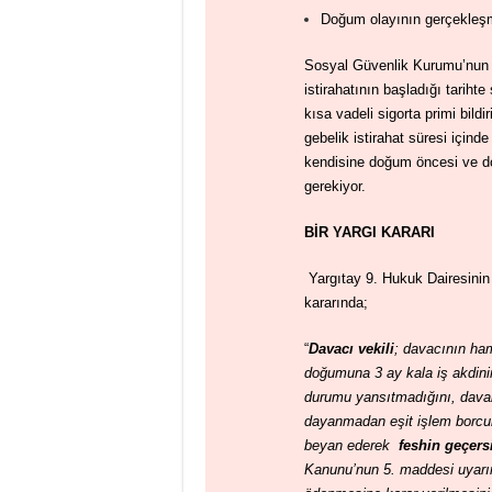
Doğum olayının gerçekleşm
Sosyal Güvenlik Kurumu’nun 
istirahatının başladığı tariht
kısa vadeli sigorta primi bildir
gebelik istirahat süresi için
kendisine doğum öncesi ve do
gerekiyor.
BİR YARGI KARARI
Yargıtay 9. Hukuk Dairesinin
kararında;
“
Davacı vekili
; davacının ham
doğumuna 3 ay kala iş akdinin
durumu yansıtmadığını, d
ava
dayanmadan eşit işlem borcuna
beyan ederek
feshin geçers
Kanunu’nun 5. maddesi uyarın