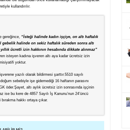
iyle kullandırılır.
e gereğince,
“İsteği halinde kadın işçiye, on altı haftalık
ebelik halinde on sekiz haftalık süreden sonra altı
, yıllık ücretli izin hakkının hesabında dikkate alınmaz”
aren isteyen kadına işveren altı aya kadar ücretsiz izin
siyatifi yoktur.
şverene yazılı olarak bildirmesi şarttır.
5510 sayılı
doğum sebebiyle işe gidemediği 16 haftanın parasını
SGK öder.
Şayet, altı aylık ücretsiz izin sonrasında işçinin
z ise bu kere de 4857 Sayılı İş Kanunu’nun 24’üncü
i bırakma hakkı ortaya çıkar.
LABİLİR Mİ?