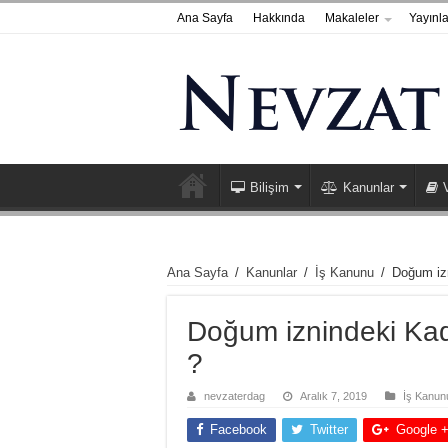
Ana Sayfa
Hakkında
Makaleler
Yayınla
Bilişim
Kanunlar
Ana Sayfa
/
Kanunlar
/
İş Kanunu
/
Doğum izn
Doğum iznindeki Kadın
?
nevzaterdag
Aralık 7, 2019
İş Kanun
Facebook
Twitter
Google 