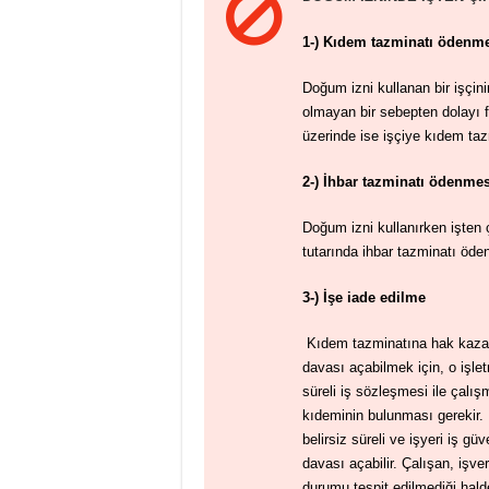
1-)
Kıdem tazminatı ödenm
Doğum izni kullanan bir işçini
olmayan bir sebepten dolayı f
üzerinde ise işçiye kıdem taz
2-) İhbar tazminatı ödenme
Doğum izni kullanırken işten ç
tutarında ihbar tazminatı öde
3-) İşe iade edilme
Kıdem tazminatına hak kazan
davası açabilmek için, o işle
süreli iş sözleşmesi ile çalış
kıdeminin bulunması gerekir. 
belirsiz süreli ve işyeri iş gü
davası açabilir. Çalışan, işver
durumu tespit edilmediği hald