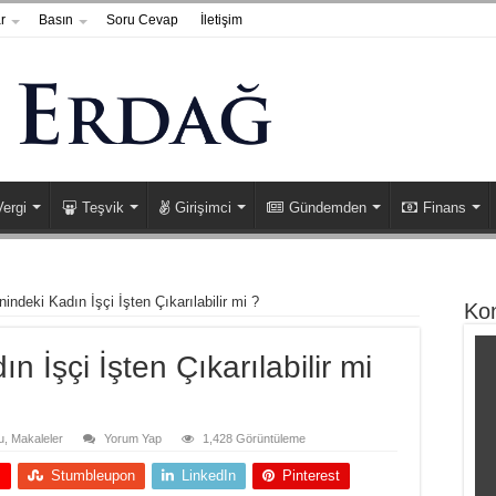
r
Basın
Soru Cevap
İletişim
Vergi
Teşvik
Girişimci
Gündemden
Finans
indeki Kadın İşçi İşten Çıkarılabilir mi ?
Ko
 İşçi İşten Çıkarılabilir mi
u
,
Makaleler
Yorum Yap
1,428 Görüntüleme
+
Stumbleupon
LinkedIn
Pinterest