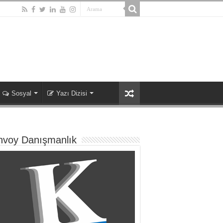
Sosyal
Yazı Dizisi
nvoy Danışmanlık