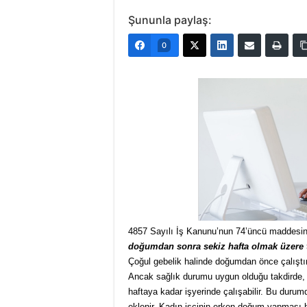
Şununla paylaş:
0
4857 Sayılı İş Kanunu’nun 74’üncü maddesi
doğumdan sonra sekiz hafta olmak üzere top
Çoğul gebelik halinde doğumdan önce çalıştır
Ancak sağlık durumu uygun olduğu takdirde, 
haftaya kadar işyerinde çalışabilir. Bu durum
eklenir. Kadın işçinin erken doğum yapması 