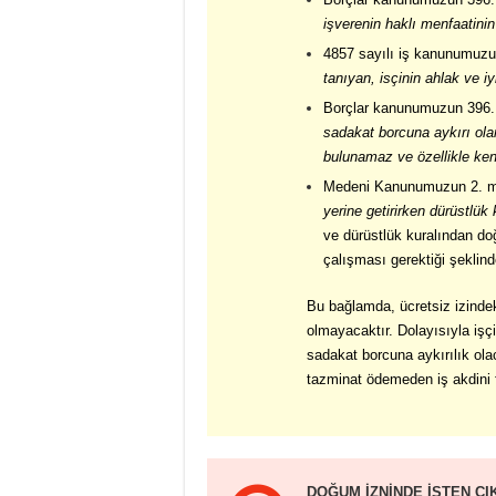
işverenin haklı menfaatin
4857 sayılı iş kanunumuzu
tanıyan, isçinin ahlak ve i
Borçlar kanunumuzun 396.
sadakat borcuna aykırı olar
bulunamaz ve özellikle ken
Medeni Kanunumuzun 2. m
yerine getirirken dürüstlük
ve dürüstlük kuralından doğ
çalışması gerektiği şeklin
Bu bağlamda, ücretsiz izinde
olmayacaktır. Dolayısıyla işçi
sadakat borcuna aykırılık olac
tazminat ödemeden iş akdini 
DOĞUM İZNİNDE İŞTEN ÇI