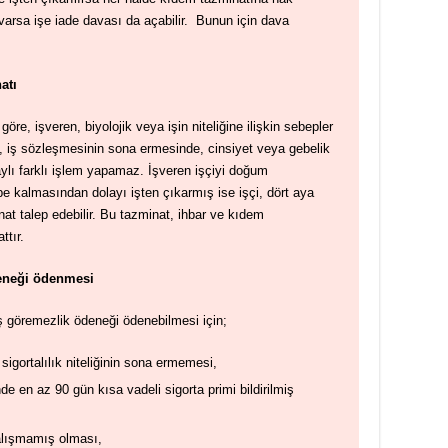
 varsa işe iade davası da açabilir. Bunun için dava
natı
re, işveren, biyolojik veya işin niteliğine ilişkin sebepler
e, iş sözleşmesinin sona ermesinde, cinsiyet veya gebelik
ylı farklı işlem yapamaz. İşveren işçiyi doğum
 kalmasından dolayı işten çıkarmış ise işçi, dört aya
nat talep edebilir. Bu tazminat, ihbar ve kıdem
ttır.
deneği ödenmesi
ş göremezlik ödeneği ödenebilmesi için;
e sigortalılık niteliğinin sona ermemesi,
e en az 90 gün kısa vadeli sigorta primi bildirilmiş
alışmamış olması,