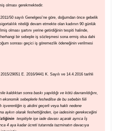
iş olması gerekmektedir.
2011/50 sayılı Genelgesi’ne göre, doğumdan önce gebelik
e sigortalılık niteliği devam etmekte olan kadının 90 günlük
ilmiş olması şartını yerine getirdiğinin tespiti halinde,
de herhangi bir sebeple iş sözleşmesi sona ermiş olsa dahi
ğum sonrası geçici iş göremezlik ödeneğinin verilmesi
 2015/29051 E. 2016/9441 K. Sayılı ve 14.4.2016 tarihli
ile kaldıktan sonra baskı yapıldığı ve kötü davranıldığını,
 ekonomik sebeplerle feshedilse de bu sebebin fiili
lı işverenliğin iş akdini geçerli veya haklı nedene
 aykırı olarak feshettiğinden, işe iadesinin gerekeceğini
izliğinin
tespitiyle işe iade davası açarak ayrıca İş
ca 4 aya kadar ücreti tutarında tazminatın davacıya