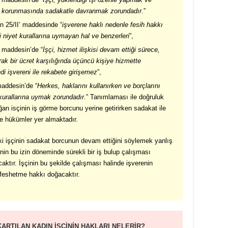
in korunmasında sadakatle davranmak zorundadır
.”
n 25/II’ maddesinde “
işverene haklı nedenle fesih hakkı
yi niyet kurallarına uymayan hal ve benzerleri
”,
 maddesin’de “
İşçi, hizmet ilişkisi devam ettiği sürece,
ak bir ücret karşılığında üçüncü kişiye hizmette
di işvereni ile rekabete girişemez
”,
addesin’de “
Herkes, haklarını kullanırken ve borçlarını
 kurallarına uymak zorundadır
.” Tanımlaması ile doğruluk
an isçinin iş görme borcunu yerine getirirken sadakat ile
de hükümler yer almaktadır.
ki işçinin sadakat borcunun devam ettiğini söylemek yanlış
nin bu izin döneminde sürekli bir iş bulup çalışması
aktır. İşçinin bu şekilde çalışması halinde işverenin
feshetme hakkı doğacaktır.
KARTILAN KADIN İŞÇİNİN HAKLARI NELERİR?