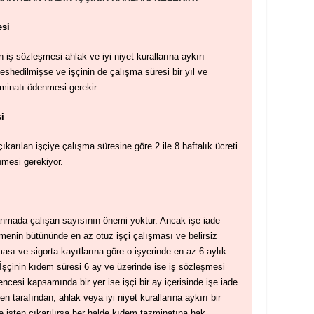
esi
n iş sözleşmesi ahlak ve iyi niyet kurallarına aykırı
eshedilmişse ve işçinin de çalışma süresi bir yıl ve
minatı ödenmesi gerekir.
si
ıkarılan işçiye çalışma süresine göre 2 ile 8 haftalık ücreti
nmesi gerekiyor.
mada çalışan sayısının önemi yoktur. Ancak işe iade
tmenin bütününde en az otuz işçi çalışması ve belirsiz
ması ve sigorta kayıtlarına göre o işyerinde en az 6 aylık
İşçinin kıdem süresi 6 ay ve üzerinde ise iş sözleşmesi
vencesi kapsamında bir yer ise işçi bir ay içerisinde işe iade
en tarafından, ahlak veya iyi niyet kurallarına aykırı bir
e işten çıkarılırsa her halde kıdem tazminatına hak