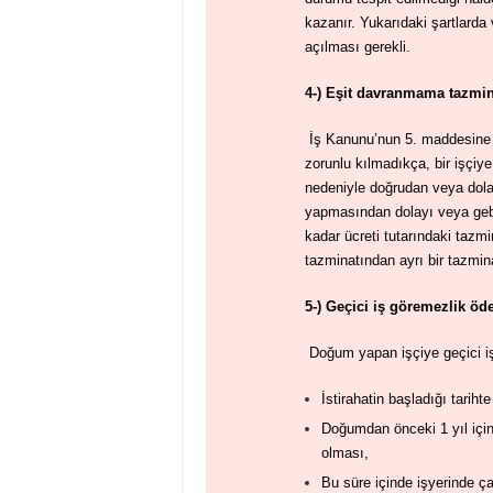
kazanır. Yukarıdaki şartlarda
açılması gerekli.
4-) Eşit davranmama tazmi
İş Kanunu’nun 5. maddesine gö
zorunlu kılmadıkça, bir işçiy
nedeniyle doğrudan veya dola
yapmasından dolayı veya gebe
kadar ücreti tutarındaki tazmi
tazminatından ayrı bir tazmina
5-) Geçici iş göremezlik ö
Doğum yapan işçiye geçici i
İstirahatin başladığı tariht
Doğumdan önceki 1 yıl içind
olması,
Bu süre içinde işyerinde ç