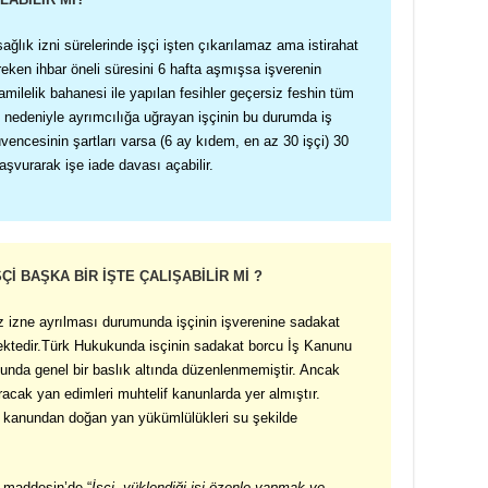
sağlık izni sürelerinde işçi işten çıkarılamaz ama istirahat
reken ihbar öneli süresini 6 hafta aşmışsa işverenin
milelik bahanesi ile yapılan fesihler geçersiz feshin tüm
k nedeniyle ayrımcılığa uğrayan işçinin bu durumda iş
üvencesinin şartları varsa (6 ay kıdem, en az 30 işçi) 30
şvurarak işe iade davası açabilir.
Çİ BAŞKA BİR İŞTE ÇALIŞABİLİR Mİ ?
siz izne ayrılması durumunda işçinin işverenine sadakat
tedir.
Türk Hukukunda isçinin sadakat borcu İş Kanunu
unda genel bir baslık altında düzenlenmemiştir. Ancak
acak yan edimleri muhtelif kanunlarda yer almıştır.
in kanundan doğan yan yükümlülükleri su şekilde
 maddesin’de “
İşçi, yüklendiği işi özenle yapmak ve