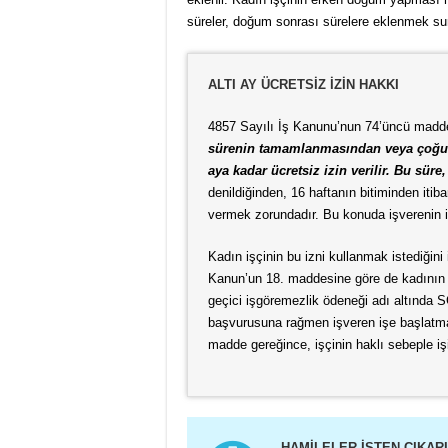
süreler, doğum sonrası sürelere eklenmek suret
ALTI AY ÜCRETSİZ İZİN HAKKI
4857 Sayılı İş Kanunu’nun 74’üncü madd
sürenin tamamlanmasından veya çoğul g
aya kadar ücretsiz izin verilir. Bu süre
denildiğinden, 16 haftanın bitiminden itib
vermek zorundadır. Bu konuda işverenin ini
Kadın işçinin bu izni kullanmak istediğini i
Kanun’un 18. maddesine göre de kadının 
geçici işgöremezlik ödeneği adı altında 
başvurusuna rağmen işveren işe başlatma
madde gereğince, işçinin haklı sebeple iş
HAMİLELER İŞTEN ÇIKARI