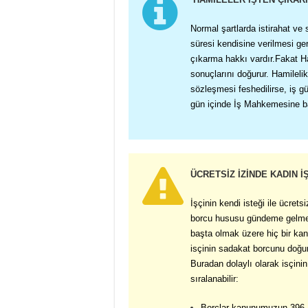
Normal şartlarda istirahat ve 
süresi kendisine verilmesi ge
çıkarma hakkı vardır.Fakat Ha
sonuçlarını doğurur. Hamileli
sözleşmesi feshedilirse, iş g
gün içinde İş Mahkemesine ba
ÜCRETSİZ İZİNDE KADIN İŞ
İşçinin kendi isteği ile ücret
borcu h
ususu gündeme gelmek
başta olmak üzere hiç bir kan
isçinin sadakat borcunu doğur
Buradan dolaylı olarak isçin
sıralanabilir:
Borçlar kanunumuzun 396.