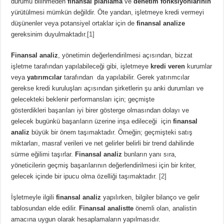
durumu bilinmeden
finansal planlama
ve
denetim fonksiyonlarının
yürütülmesi mümkün değildir. Öte yandan, işletmeye kredi vermeyi
düşünenler veya potansiyel ortaklar için de
finansal analize
gereksinim duyulmaktadır.
[1]
Finansal analiz
, yönetimin değerlendirilmesi açısından, bizzat
işletme tarafından yapılabileceği gibi, işletmeye
kredi veren
kurumlar
veya
yatırımcılar
tarafından da yapılabilir. Gerek yatırımcılar
gerekse kredi kuruluşları açısından şirketlerin şu anki durumları ve
gelecekteki beklenir performansları için; geçmişte
gösterdikleri başarıları iyi birer gösterge olmasından dolayı ve
gelecek bugünkü başarıların üzerine inşa edileceği için
finansal
analiz
büyük bir önem taşımaktadır. Örneğin; geçmişteki satış
miktarları, masraf verileri ve net gelirler belirli bir trend dahilinde
sürme eğilimi taşırlar.
Finansal analiz
bunların yanı sıra,
yöneticilerin geçmiş başarılarının değerlendirilmesi için bir kriter,
gelecek içinde bir ipucu olma özelliği taşımaktadır.
[2]
İşletmeyle ilgili
finansal analiz
yapılırken, bilgiler bilanço ve gelir
tablosundan elde edilir.
Finansal analistte
önemli olan, analistin
amacına uygun olarak hesaplamaların yapılmasıdır.