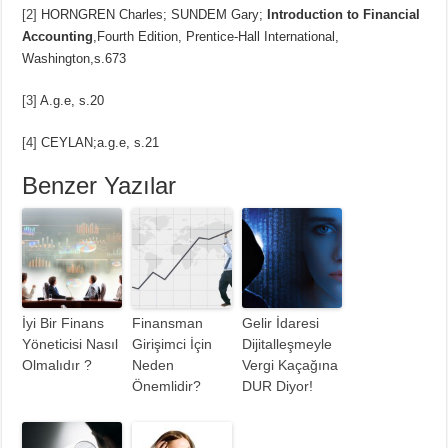
[2]
HORNGREN Charles; SUNDEM Gary;
Introduction to Financial
Accounting
,Fourth Edition, Prentice-Hall International,
Washington,s.673
[3]
A.g.e, s.20
[4]
CEYLAN;a.g.e, s.21
Benzer Yazılar
İyi Bir Finans
Finansman
Gelir İdaresi
Yöneticisi Nasıl
Girişimci İçin
Dijitalleşmeyle
Olmalıdır ?
Neden
Vergi Kaçağına
Önemlidir?
DUR Diyor!