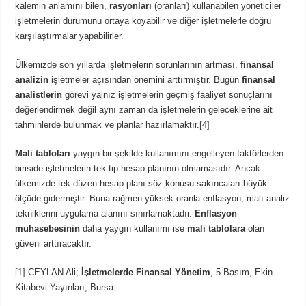
kalemin anlamını bilen,
rasyonları
(oranları) kullanabilen yöneticiler
işletmelerin durumunu ortaya koyabilir ve diğer işletmelerle doğru
karşılaştırmalar yapabilirler.
Ülkemizde son yıllarda işletmelerin sorunlarının artması,
finansal
analizin
işletmeler açısından önemini arttırmıştır. Bugün
finansal
analistlerin
görevi yalnız işletmelerin geçmiş faaliyet sonuçlarını
değerlendirmek değil aynı zaman da işletmelerin geleceklerine ait
tahminlerde bulunmak ve planlar hazırlamaktır.
[4]
Mali tabloları
yaygın bir şekilde kullanımını engelleyen faktörlerden
biriside işletmelerin tek tip hesap planının olmamasıdır. Ancak
ülkemizde tek düzen hesap planı söz konusu sakıncaları büyük
ölçüde gidermiştir. Buna rağmen yüksek oranla enflasyon, malı analiz
tekniklerini uygulama alanını sınırlamaktadır.
Enflasyon
muhasebesinin
daha yaygın kullanımı ise
mali tablolara
olan
güveni arttıracaktır.
[1]
CEYLAN Ali;
İşletmelerde Finansal Yönetim
, 5.Basım, Ekin
Kitabevi Yayınları, Bursa