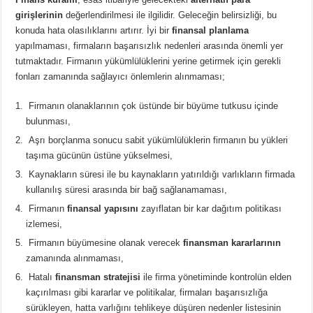
girişlerinin
değerlendirilmesi ile ilgilidir. Geleceğin belirsizliği, bu
konuda hata olasılıklarını artırır. İyi bir
finansal planlama
yapılmaması, firmaların başarısızlık nedenleri arasında önemli yer
tutmaktadır. Firmanın yükümlülüklerini yerine getirmek için gerekli
fonları zamanında sağlayıcı önlemlerin alınmaması;
Firmanın olanaklarının çok üstünde bir büyüme tutkusu içinde
bulunması,
Aşrı borçlanma sonucu sabit yükümlülüklerin firmanın bu yükleri
taşıma gücünün üstüne yükselmesi,
Kaynakların süresi ile bu kaynakların yatırıldığı varlıkların firmada
kullanılış süresi arasında bir bağ sağlanamaması,
Firmanın
finansal yapısını
zayıflatan bir kar dağıtım politikası
izlemesi,
Firmanın büyümesine olanak verecek
finansman kararlarının
zamanında alınmaması,
Hatalı
finansman stratejisi
ile firma yönetiminde kontrolün elden
kaçırılması gibi kararlar ve politikalar, firmaları başarısızlığa
sürükleyen, hatta varlığını tehlikeye düşüren ne­denler listesinin