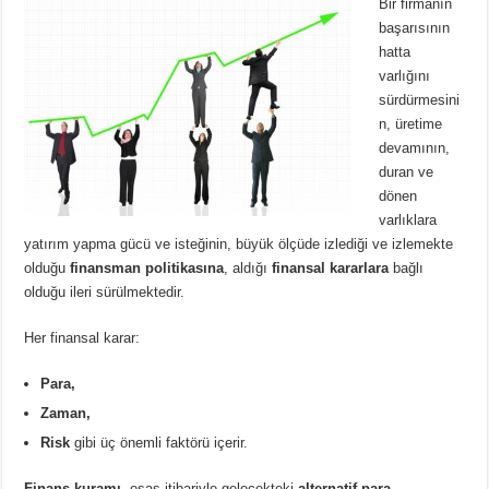
Bir firmanın
başarısının
hatta
varlığını
sürdürmesini
n, üretime
devamının,
duran ve
dönen
varlıklara
yatırım yapma gücü ve isteğinin, büyük ölçüde izlediği ve izlemekte
olduğu
finansman politikasına
, aldığı
finansal kararlara
bağlı
olduğu ileri sürülmektedir.
Her finansal karar:
Para,
Zaman,
Risk
gibi üç önemli faktörü içerir.
Finans kuramı
, esas itibariyle gelecekteki
alternatif para