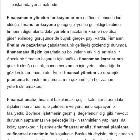
başlarında yer almaktadır.
Finansmanın yönetim fonksiyonlarının
en önemlilerinden biri
olduğu,
finans fonksiyonu
gereği gibi yerine getirildiği takdirde,
firmanın diğer alanlardaki
yönetim
hatalarını kısmen de olsa
giderilebileceği görüşünde de büyük gerçek payı vardır. Firmanın
üretim ve pazarlama
çabalarında bir gerileyiş gözlendiği durumda
finansmana ilişkin
kararlarla bu bölümlerin etkinliği artırılabilir.
Ancak bir firmanın başarısı için sağlıklı
finansman kararlarının
gerekli olduğu ancak; bunun her zaman için yeterli olmadığı da
gözden kaçırılmamalıdır. İyi bir
finansal yönetim
ve
stratejik
planlama
tüm işletme sorunlarının çözümü için her zaman
yeterli olmamaktadır.
Finansal analiz
, finansal tablolardaki çeşitli kalemler arasındaki
ilişkilerin kurulmasını, ölçülmesini ve yorumunu kapsayan bir
faaliyettir. Böylece, işletmenin geçmişi değerlendirildiği gibi mevcut
durumun saptanması ve geleceğe ilişkin tahminlerin yapılması da
kolaylaşmaktadır. İşletmelerde
finansal analiz
,
finansal planlama
ve
finansal denetimin
ön koşuludur. Başka bir deyişle; bir işletmenin