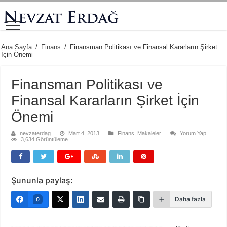
Ana Sayfa
/
Finans
/
Finansman Politikası ve Finansal Kararların Şirket
İçin Önemi
Finansman Politikası ve
Finansal Kararların Şirket İçin
Önemi
nevzaterdag
Mart 4, 2013
Finans
,
Makaleler
Yorum Yap
3,634 Görüntüleme
Şununla paylaş:
Daha fazla
0