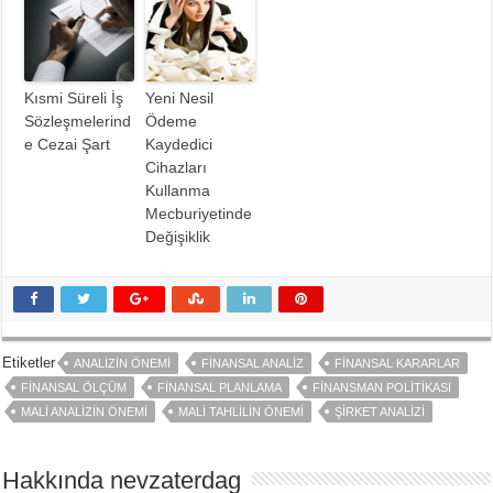
Kısmi Süreli İş
Yeni Nesil
Sözleşmelerind
Ödeme
e Cezai Şart
Kaydedici
Cihazları
Kullanma
Mecburiyetinde
Değişiklik
Etiketler
ANALIZIN ÖNEMI
FINANSAL ANALIZ
FINANSAL KARARLAR
FINANSAL ÖLÇÜM
FINANSAL PLANLAMA
FINANSMAN POLITIKASI
MALI ANALIZIN ÖNEMI
MALI TAHLILIN ÖNEMI
ŞIRKET ANALIZI
Hakkında nevzaterdag