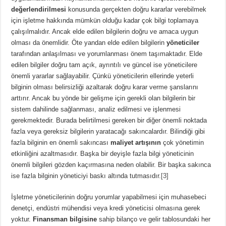
değerlendirilmesi
konusunda gerçekten doğru kararlar verebilmek
için işletme hakkında mümkün olduğu kadar çok bilgi toplamaya
çalışılmalıdır. Ancak elde edilen bilgilerin doğru ve amaca uygun
olması da önemlidir. Öte yandan elde edilen bilgilerin
yöneticiler
tarafından anlaşılması ve yorumlanması önem taşımaktadır. Elde
edilen bilgiler doğru tam açık, ayrıntılı ve güncel ise yöneticilere
önemli yararlar sağlayabilir. Çünkü yöneticilerin ellerinde yeterli
bilginin olması belirsizliği azaltarak doğru karar verme şanslarını
arttırır. Ancak bu yönde bir gelişme için gerekli olan bilgilerin bir
sistem dahilinde sağlanması, analiz edilmesi ve işlenmesi
gerekmektedir. Burada belirtilmesi gereken bir diğer önemli noktada
fazla veya gereksiz bilgilerin yaratacağı sakıncalardır. Bilindiği gibi
fazla bilginin en önemli sakıncası
maliyet artışının
çok yönetimin
etkinliğini azaltmasıdır. Başka bir deyişle fazla bilgi yöneticinin
önemli bilgileri gözden kaçırmasına neden olabilir. Bir başka sakınca
ise fazla bilginin yöneticiyi baskı altında tutmasıdır.
[3]
İşletme yöneticilerinin doğru yorumlar yapabilmesi için muhasebeci
denetçi, endüstri mühendisi veya kredi yöneticisi olmasına gerek
yoktur.
Finansman bilgisine
sahip bilanço ve gelir tablosundaki her