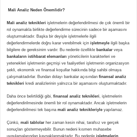
Mali Analiz Neden Önemlidir?
Mali analiz teknikleri
işletmelerin değerlendirilmesi de çok önemli bir
rol oynamakla birlikte değerlendirme sürecinin sadece bir aşamasını
oluşturmaktadır. Başka bir deyişle işletmelerle ilgili
değerlendirmelerde doğru karar verebilmek için
işletmeyle
ilgili başka
bilgilere de gereksinim vardır. Bu nedenle özellikle
bankalar
veya
bankaların istihbarat elemanları
yöneticilerin karakterleri ve
yetenekleri işletmenin geçmişi ve faaliyetleri işletmenin organizasyon
şekli, ekonomik ve finansal koşullar hakkında bilgi sahibi olmaya
çalışmaktadırlar. Bundan dolayı bankalar açısından
finansal analiz
teknikleri
kredi analizlerinin yalnızca bir aşamasını oluşturmaktadır.
Daha önce belirtildiği gibi,
finansal analiz teknikleri
, işletmelerin
değerlendirilmesinde önemli bir rol oynamaktadır. Ancak işletmelerin
değerlendirilmesi tek başına
mali analiz teknikleriyle
yapılamaz.
Çünkü,
mali tablolar
her zaman kesin nihai, tarafsız ve gerçek
sonuçları göstermeyebilir. Bunun nedeni kısmen muhasebe
uygulamalarından kaynaklanmaktadır. Bu nedenle
işletmelerin