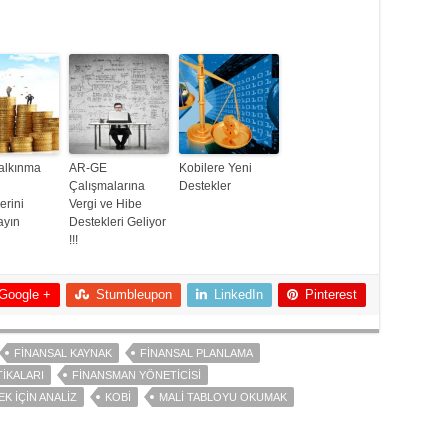
alkınma
AR-GE
Kobilere Yeni
Çalışmalarına
Destekler
erini
Vergi ve Hibe
ayın
Destekleri Geliyor
!!!
Google +
Stumbleupon
LinkedIn
Pinterest
FINANSAL KAYNAK
FINANSAL PLANLAMA
IKALARI
FINANSMAN YÖNETICISI
K İÇIN ANALIZ
KOBI
MALI TABLOYU OKUMAK