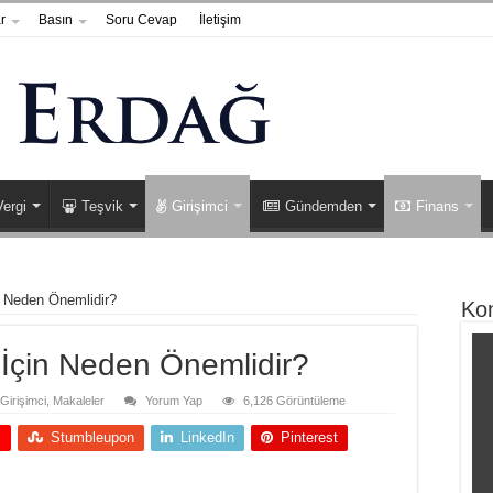
r
Basın
Soru Cevap
İletişim
Vergi
Teşvik
Girişimci
Gündemden
Finans
n Neden Önemlidir?
Ko
 İçin Neden Önemlidir?
Girişimci
,
Makaleler
Yorum Yap
6,126 Görüntüleme
+
Stumbleupon
LinkedIn
Pinterest