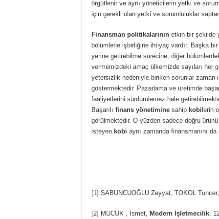
örgütlenir ve aynı yöneticilerin yetki ve soru
için gerekli olan yetki ve sorumluluklar sapt
Finansman politikalarının
etkin bir şekilde 
bölümlerle işbirliğine ihtiyaç vardır. Başka bir 
yerine getirebilme sürecine, diğer bölümlerdeki
vermemizdeki amaç ülkemizde sayıları her 
yetersizlik nedeniyle biriken sorunlar zaman
göstermektedir. Pazarlama ve üretimde başarı
faaliyetlerini sürdürülemez hale getirebilme
Başarılı
finans yönetimine
sahip
kobi
lerin 
görülmektedir. O yüzden sadece doğru ürünü 
isteyen
kobi
aynı zamanda finansmanını da d
[1]
SABUNCUOĞLU Zeyyat, TOKOL Tuncer
[2]
MUCUK , İsmet,
Modern İşletmecilik
, 1