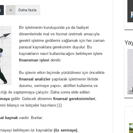
Daha fazla
Bir işletmenin kuruluşunda ya da faaliyet
dönemlerinde mal ve hizmet üretmek amacıyla
gerekli işletme girdilerini sağlamak için her zaman
Yay
parasal kaynaklara gereksinim duyulur. Bu
kaynakların nasıl kullanılacağını belirleyen işlere
finansman işlevi
denilir.
Bu işlevin etkin biçimde yürütülmesi için öncelikle
finansal analizler
yapılarak işletmenin likitide
durumu, sermaye yapısı, aktifleri kullanma ve
ılığı ile saptanmaya çalışılır. Daha sonra elde edilen
amaya
gidilir. Gelecek dönemin
finansal gereksinimleri
,
mini bilanço ve bütçeler hazırlanır.
[1]
sal kaynak
vardır. Bunlar:
rmayeyi belirleyen öz kaynaklar
(öz sermaye)
,