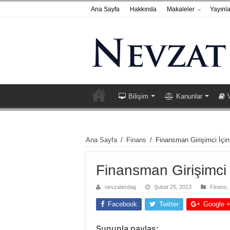
Ana Sayfa
Hakkında
Makaleler
Yayınla
Bilişim
Kanunlar
Ana Sayfa
/
Finans
/
Finansman Girişimci İçi
Finansman Girişimci
nevzaterdag
Şubat 25, 2013
Finans
,
Facebook
Twitter
Google 
Şununla paylaş: