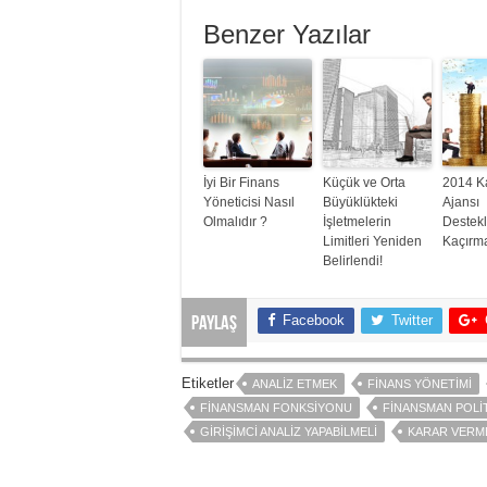
Benzer Yazılar
İyi Bir Finans
Küçük ve Orta
2014 K
Yöneticisi Nasıl
Büyüklükteki
Ajansı
Olmalıdır ?
İşletmelerin
Destekl
Limitleri Yeniden
Kaçırm
Belirlendi!
Facebook
Twitter
Paylaş
Etiketler
ANALIZ ETMEK
FINANS YÖNETIMI
FINANSMAN FONKSIYONU
FINANSMAN POLIT
GIRIŞIMCI ANALIZ YAPABILMELI
KARAR VERME