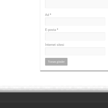
Ad
*
E-posta
*
İnternet sitesi