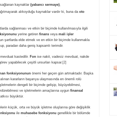
ğı sağlanan kaynaklar
(yabancı sermaye)
,
dağıtmayarak alıkoyduğu kaynaklar vardır ki, buna da
oto
larda sağlanması ve etkin bir biçimde kullanılmasıyla ilgili
nksiyonunu
yerine getiren
finans
veya
mali işler
gun şartlarda elde etmek ve en etkin bir biçimde kullanmakla
lup, paradan daha geniş kapsamlı terimdir.
 mevduat kastedilir.
Fon
ise nakit, vadesiz mevduat, nakde
 görev yapabilecek çeşitli unsurları kapsar.
[2]
man fonksiyonunun
önemi her geçen gün artmaktadır. Başka
e alınan kararların başarıya ulaşmasında en önemli rolü
 İşletmelerin dengeli bir biçimde gelişip, büyüyebilmesi,
ürdürebilmesi ve işletmelerin amaçlarına uygun
finansal
atkısı büyüktür.
elerin küçük, orta ve büyük işletme oluşlarına göre değişiklik
onksiyonu
ile
muhasebe fonksiyonu
genellikle bir bölümde