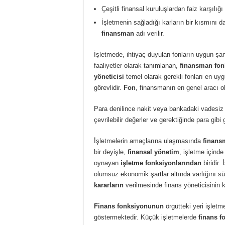
Çeşitli finansal kuruluşlardan faiz karşılı
İşletmenin sağladığı karların bir kısmını 
finansman
adı verilir.
İşletmede, ihtiyaç duyulan fonların uygun şart
faaliyetler olarak tanımlanan,
finansman fo
yöneticisi
temel olarak gerekli fonları en uy
görevlidir.
Fon
, finansmanın en genel aracı o
Para denilince nakit veya bankadaki vadesiz
çevrilebilir değerler ve gerektiğinde para gibi
İşletmelerin amaçlarına ulaşmasında
finans
bir deyişle,
finansal yönetim
, işletme içind
oynayan
işletme fonksiyonlarından
biridir.
olumsuz ekonomik şartlar altında varlığını s
kararların
verilmesinde finans yöneticisinin k
Finans fonksiyonunun
örgütteki yeri işletm
göstermektedir. Küçük işletmelerde
finans f