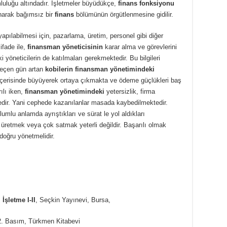
mluluğu altındadır. İşletmeler büyüdükçe,
finans fonksiyonu
anarak bağımsız bir
finans
bölümünün örgütlenmesine gidilir.
yapılabilmesi için, pazarlama, üretim, personel gibi diğer
ifade ile,
finansman yöneticisinin
karar alma ve görevlerini
 yöneticilerin de katılmaları gerekmektedir. Bu bilgileri
geçen gün artan
kobilerin
finansman yönetimindeki
 içerisinde büyüyerek ortaya çıkmakta ve ödeme güçlükleri baş
lı iken,
finansman yönetimindeki
yetersizlik, firma
ktedir. Yani cephede kazanılanlar masada kaybedilmektedir.
olumlu anlamda ayrıştıkları ve sürat le yol aldıkları
üretmek veya çok satmak yeterli değildir. Başarılı olmak
oğru yönetmelidir.
;
İşletme I-II
, Seçkin Yayınevi, Bursa,
2. Basım, Türkmen Kitabevi