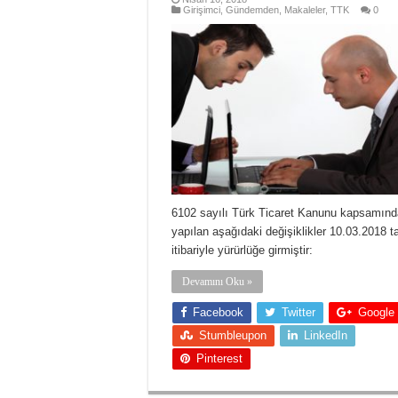
Girişimci
,
Gündemden
,
Makaleler
,
TTK
0
6102 sayılı Türk Ticaret Kanunu kapsamınd
yapılan aşağıdaki değişiklikler 10.03.2018 ta
itibariyle yürürlüğe girmiştir:
Devamını Oku »
Facebook
Twitter
Google
Stumbleupon
LinkedIn
Pinterest