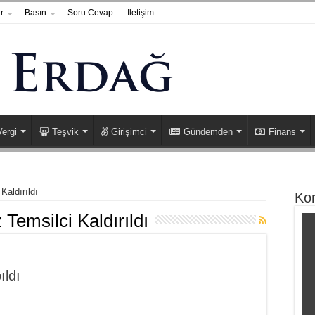
r
Basın
Soru Cevap
İletişim
Vergi
Teşvik
Girişimci
Gündemden
Finans
Kaldırıldı
Ko
Temsilci Kaldırıldı
ıldı