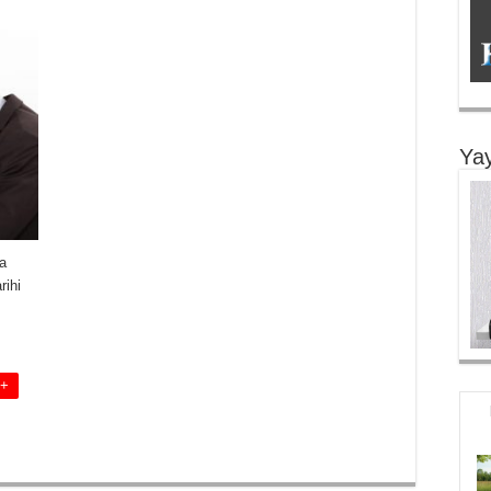
Yay
a
rihi
 +