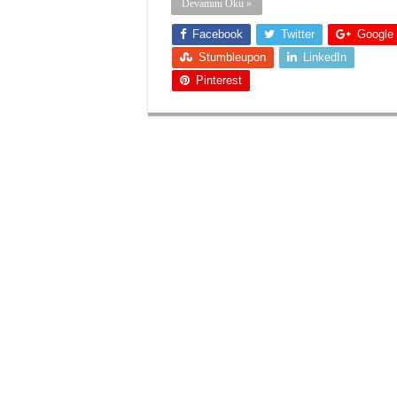
Devamını Oku »
Facebook
Twitter
Google
Stumbleupon
LinkedIn
Pinterest