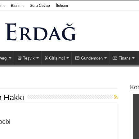
r
Basın
Soru Cevap
İletişim
Vergi
Teşvik
Girişimci
Gündemden
Finans
Ko
h Hakkı
bebi