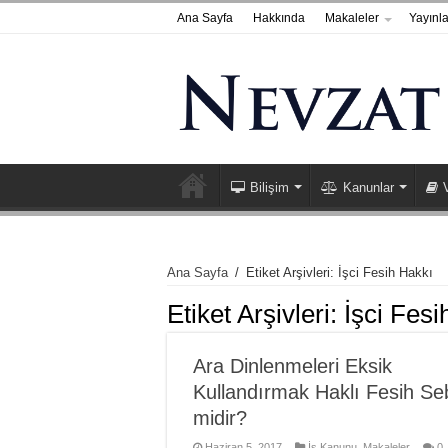
Ana Sayfa
Hakkında
Makaleler
Yayınla
Bilişim
Kanunlar
Ana Sayfa
/
Etiket Arşivleri: İşci Fesih Hakkı
Etiket Arşivleri:
İşci Fesi
Ara Dinlenmeleri Eksik
Kullandırmak Haklı Fesih Se
midir?
Haziran 5, 2017
İş Kanunu
,
Makaleler
0