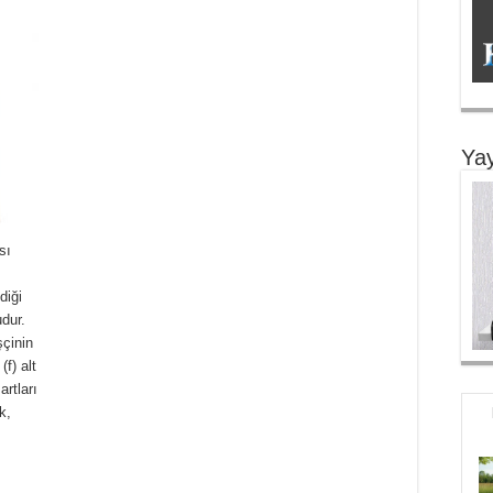
Yay
sı
diği
dur.
çinin
(f) alt
rtları
k,