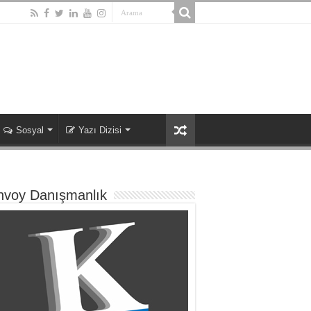
Sosyal
Yazı Dizisi
nvoy Danışmanlık