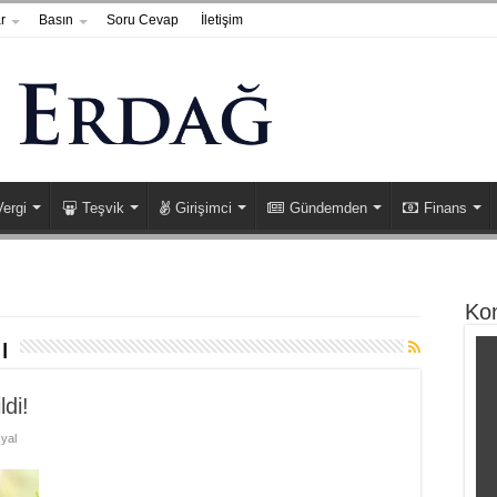
r
Basın
Soru Cevap
İletişim
Vergi
Teşvik
Girişimci
Gündemden
Finans
Ko
ı
ldi!
yal