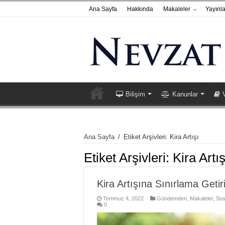
Ana Sayfa
Hakkında
Makaleler
Yayınla
Bilişim
Kanunlar
Ana Sayfa
/
Etiket Arşivleri: Kira Artışı
Etiket Arşivleri:
Kira Artış
Kira Artışına Sınırlama Getiri
Temmuz 4, 2022
Gündemden
,
Makaleler
,
Sos
0