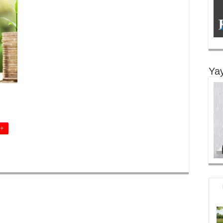
Yay
 +