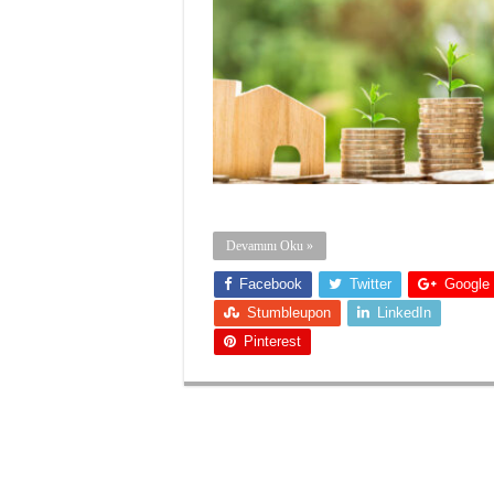
Devamını Oku »
Facebook
Twitter
Google
Stumbleupon
LinkedIn
Pinterest