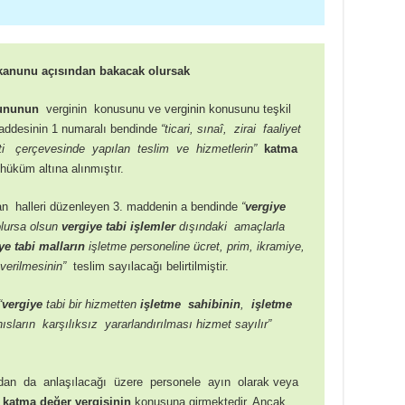
 kanunu
açısından bakacak olursak
ununun
verginin konusunu ve verginin konusunu teşkil
 maddesinin 1 numaralı bendinde
“ticari, sınaî, zirai faaliyet
i çerçevesinde yapılan teslim ve hizmetlerin”
katma
hüküm altına alınmıştır.
n halleri düzenleyen 3. maddenin a bendinde
“
vergiye
olursa olsun
vergiye tabi işlemler
dışındaki amaçlarla
ye tabi malların
işletme personeline ücret, prim, ikramiye,
verilmesinin”
teslim sayılacağı belirtilmiştir.
“
vergiye
tabi bir hizmetten
işletme sahibinin
,
işletme
ların karşılıksız yararlandırılması hizmet sayılır”
dan da anlaşılacağı üzere personele ayın olarak veya
r
katma değer vergisinin
konusuna girmektedir. Ancak