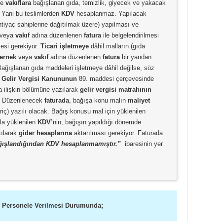
e
vakıflara
bağışlanan gıda, temizlik, giyecek ve yakacak
. Yani bu teslimlerden
KDV
hesaplanmaz. Yapılacak
ihtiyaç sahiplerine dağıtılmak üzere) yapılması ve
veya
vakıf
adına düzenlenen
fatura
ile belgelendirilmesi
si gerekiyor.
Ticari işletmeye
dâhil malların (gıda
ernek
veya
vakıf
adına düzenlenen
fatura
bir yandan
ağışlanan gıda maddeleri işletmeye dâhil değilse, söz
)
Gelir Vergisi Kanununun
89. maddesi çerçevesinde
 ilişkin bölümüne yazılarak
gelir vergisi matrahının
ak. Düzenlenecek
faturada
, bağışa konu malın
maliyet
riç) yazılı olacak. Bağış konusu mal için yüklenilen
yla yüklenilen
KDV’
nin, bağışın yapıldığı dönemde
tılarak
gider hesaplarına
aktarılması gerekiyor. Faturada
bağışlandığından KDV hesaplanmamıştır.”
ibaresinin yer
 Personele Verilmesi Durumunda;