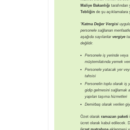
Maliye Bakanlığı
tarafından 
Tebliğin
de şu açıklamalara ye
“
Katma Değer Vergisi
uygul
personele sağlanan menfaatl
aşağıda sayılanlar
vergiye
ta
değildir.
Personele iş yerinde veya
müştemilatında yemek ver
Personele yatacak yer ve
tahsisi
Personelin toplu olarak iş 
gidip gelmesini sağlamak 
yapılan taşıma hizmetleri
Demirbaş olarak verilen g
Özet olarak
ramazan paketi
i
ücret olarak kabul edilecek. D
ücret matrahına
eklenmesi 