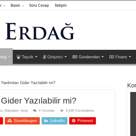
r
Basın
Soru Cevap
İletişim
ergi
Teşvik
Girişimci
Gündemden
Finans
ardımları Gider Yazılabilir mi?
Ko
ider Yazılabilir mi?
nu
,
Makaleler
,
Vergi
5 Yorumlar
8,698 Görüntüleme
+
Stumbleupon
LinkedIn
Pinterest