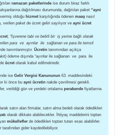
ğıtılan
ramazan paketlerinde
ise durum biraz farklı
alışanlarına dağıtılması durumunda, dağıtılan paket
“ayni
n vermiş olduğu
hizmet
karşılığında ödenen
maaş
nasıl
, verilen paket de ücret geliri sayılıyor ve
ayni ücret
ücret
;
“İşverene tabi ve belirli bir iş yerine bağlı olarak
verilen para ve ayınlar ile sağlanan ve para ile temsil
nde tanımlanmıştır.
Ücretin
tanımından açıkça
nakit) ödeme dışında “ayınlar ile sağlanan ve para ile
 de
ücret
olarak kabul edilmektedir.
inde ise
Gelir Vergisi Kanununun
63. maddesindeki
or ki önce bu
ayni ücretin
nakde çevrilmesi gerekli.
ler, verildiği gün ve yerdeki ortalama
perakende
fiyatlarına
arak satın alan firmalar, satın alma bedeli olarak ödedikleri
yatı
olarak dikkate alabilecekler. İhtiyaç maddelerini toptan
layan
mükellefler
de ödedikleri toptan tutarı esas alabilirler.
r tarafından gider kaydedilebiliyor.