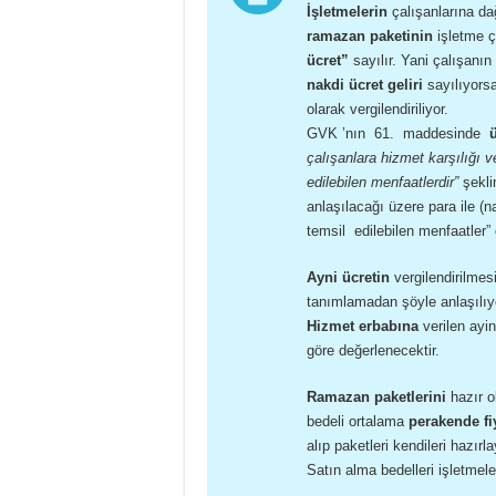
İşletmelerin
çalışanlarına da
ramazan paketinin
işletme ç
ücret”
sayılır. Yani çalışanı
nakdi ücret geliri
sayılıyorsa
olarak vergilendiriliyor.
GVK ’nın 61. maddesinde
çalışanlara hizmet karşılığı 
edilebilen menfaatlerdir”
şekli
anlaşılacağı üzere para ile (
temsil edilebilen menfaatler”
Ayni ücretin
vergilendirilmes
tanımlamadan şöyle anlaşılıy
Hizmet erbabına
verilen ayin
göre değerlenecektir.
Ramazan paketlerini
hazır ol
bedeli ortalama
perakende fi
alıp paketleri kendileri hazır
Satın alma bedelleri işletmele