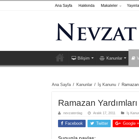
Ana Sayfa
Hakkında
Makaleler
Yayınla
Bilişim
Kanunlar
V
Ana Sayfa
/
Kanunlar
/
İş Kanunu
/
Ramazan Y
Ramazan Yardımları G
nevzaterdag
Aralık 17, 2011
İş Kanu
Facebook
Twitter
Google 
Şununla paylaş: