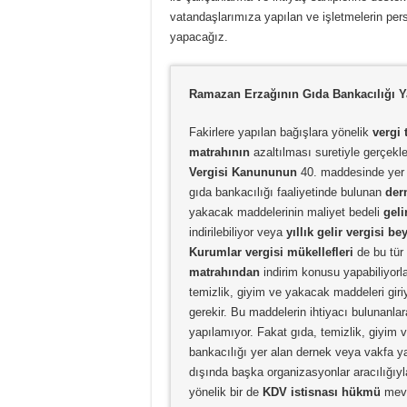
vatandaşlarımıza yapılan ve işletmelerin per
yapacağız.
Ramazan Erzağının Gıda Bankacılığı 
Fakirlere yapılan bağışlara yönelik
vergi 
matrahının
azaltılması suretiyle gerçekl
Vergisi Kanununun
40. maddesinde yer 
gıda bankacılığı faaliyetinde bulunan
der
yakacak maddelerinin maliyet bedeli
geli
indirilebiliyor veya
yıllık gelir vergisi 
Kurumlar vergisi mükellefleri
de bu tür 
matrahından
indirim konusu yapabiliyorla
temizlik, giyim ve yakacak maddeleri gir
gerekir. Bu maddelerin ihtiyacı bulunan
yapılamıyor. Fakat gıda, temizlik, giyi
bankacılığı yer alan dernek veya vakfa y
dışında başka organizasyonlar aracılığıyl
yönelik bir de
KDV istisnası hükmü
mevc