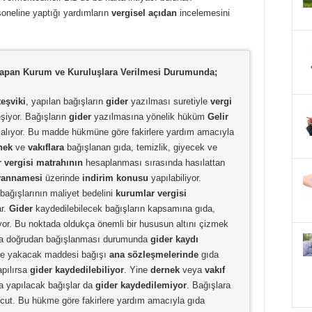
soneline yaptığı yardımların
vergisel açıdan
incelemesini
Yapan Kurum ve Kuruluşlara Verilmesi Durumunda;
teşviki
, yapılan bağışların
gider
yazılması suretiyle
vergi
eşiyor. Bağışların
gider
yazılmasına yönelik hüküm
Gelir
alıyor. Bu madde hükmüne göre fakirlere yardım amacıyla
nek
ve
vakıflara
bağışlanan gıda, temizlik, giyecek ve
r vergisi matrahının
hesaplanması sırasında hasılattan
beyannamesi
üzerinde
indirim konusu
yapılabiliyor.
bağışlarının maliyet bedelini
kurumlar vergisi
r.
Gider
kaydedilebilecek bağışların kapsamına gıda,
iyor. Bu noktada oldukça önemli bir hususun altını çizmek
lara doğrudan bağışlanması durumunda
gider kaydı
m ve yakacak maddesi bağışı
ana sözleşmelerinde
gıda
apılırsa
gider kaydedilebiliyor
. Yine
dernek
veya
vakıf
a yapılacak bağışlar da
gider kaydedilemiyor
. Bağışlara
ut. Bu hükme göre fakirlere yardım amacıyla gıda