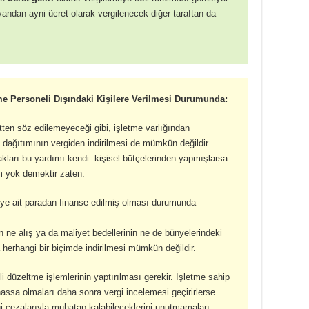
yandan ayni ücret olarak vergilenecek diğer taraftan da
me Personeli Dışındaki Kişilere Verilmesi Durumunda:
ten söz edilemeyeceği gibi, işletme varlığından
 dağıtımının vergiden indirilmesi de mümkün değildir.
takları bu yardımı kendi kişisel bütçelerinden yapmışlarsa
um yok demektir zaten.
eye ait paradan finanse edilmiş olması durumunda
n ne alış ya da maliyet bedellerinin ne de bünyelerindeki
herhangi bir biçimde indirilmesi mümkün değildir.
i düzeltme işlemlerinin yaptırılması gerekir. İşletme sahip
hassa olmaları daha sonra vergi incelemesi geçirirlerse
i cezalarıyla muhatap kalabileceklerini unutmamaları