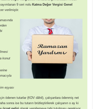
yayımlanan 9 seri nolu
Katma Değer Vergisi Genel
r verilmiştir.
amasında
erden
bi
ilmesi
ya konut
yerine
amacıyla
iyim eşyası
çin ödenen tutarlar (KDV dâhil), çalışanlara ödenmiş net
aha sonra ise bu tutarın brütleştirilerek çalışanın o ay ki
ve
ücret geliri
olarak vergilemeye tabi tutulması gerekiyor.