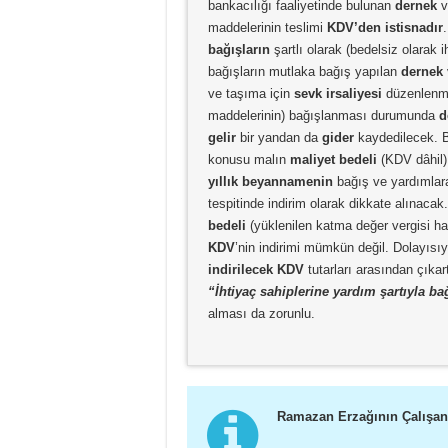
bankacılığı faaliyetinde bulunan
dernek
v
maddelerinin teslimi
KDV’den istisnadır
bağışların
şartlı olarak (bedelsiz olarak 
bağışların mutlaka bağış yapılan
dernek
ve taşıma için
sevk irsaliyesi
düzenlenme
maddelerinin) bağışlanması durumunda
d
gelir
bir yandan da
gider
kaydedilecek. B
konusu malın
maliyet bedeli
(KDV dâhil
yıllık beyannamenin
bağış ve yardımlara
tespitinde indirim olarak dikkate alınac
bedeli
(yüklenilen katma değer vergisi ha
KDV
’nin indirimi mümkün değil. Dolayısı
indirilecek KDV
tutarları arasından çıkar
“İhtiyaç sahiplerine yardım şartıyla 
alması da zorunlu.
Ramazan Erzağının Çalışan