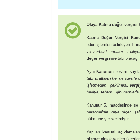
Olaya
Katma değer vergisi
Katma Değer Vergisi Kan
eden işlemleri belirleyen 1.
ve serbest meslek faaliyet
değer vergisine
tabi olacağı 
Aynı
Kanunun
teslim sayıla
tabi malların
her ne suretle 
işletmeden çekilmesi,
vergi
hediye, teberru gibi namlarla 
Kanunun 5. maddesinde ise
personelinin veya diğer şahıs
hükmüne yer verilmiştir.
Yapılan
kanuni
açıklamalar
hizmet
olarak verilen ücretle