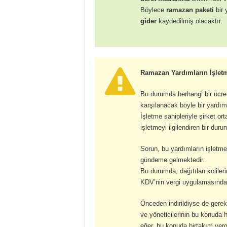
Böylece
ramazan paketi
bir 
gider
kaydedilmiş olacaktır.
Ramazan Yardımların İşlet
Bu durumda herhangi bir ücret
karşılanacak böyle bir yardım
İşletme sahipleriyle şirket or
işletmeyi ilgilendiren bir dur
Sorun, bu yardımların işletm
gündeme gelmektedir.
Bu durumda, dağıtılan kolileri
KDV’nin vergi uygulamasında 
Önceden indirildiyse de gerekl
ve yöneticilerinin bu konuda 
eğer, bu konuda birtakım verg