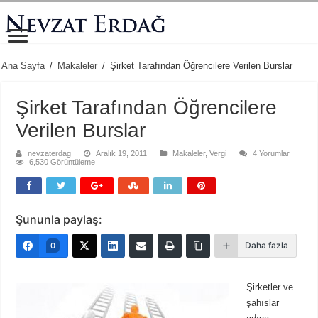
Ana Sayfa
/
Makaleler
/
Şirket Tarafından Öğrencilere Verilen Burslar
Şirket Tarafından Öğrencilere
Verilen Burslar
nevzaterdag
Aralık 19, 2011
Makaleler
,
Vergi
4 Yorumlar
6,530 Görüntüleme
Şununla paylaş:
Daha fazla
0
Şirketler ve
şahıslar