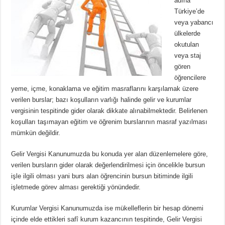
adına
Türkiye’de
veya yabancı
ülkelerde
okutulan
veya staj
gören
öğrencilere
yeme, içme, konaklama ve eğitim masraflarını karşılamak üzere
verilen burslar; bazı koşulların varlığı halinde gelir ve kurumlar
vergisinin tespitinde gider olarak dikkate alınabilmektedir. Belirlenen
koşulları taşımayan eğitim ve öğrenim burslarının masraf yazılması
mümkün değildir.
Gelir Vergisi Kanunumuzda bu konuda yer alan düzenlemelere göre,
verilen bursların gider olarak değerlendirilmesi için öncelikle bursun
işle ilgili olması yani burs alan öğrencinin bursun bitiminde ilgili
işletmede görev alması gerektiği yönündedir.
Kurumlar Vergisi Kanunumuzda ise mükelleflerin bir hesap dönemi
içinde elde ettikleri safî kurum kazancının tespitinde, Gelir Vergisi