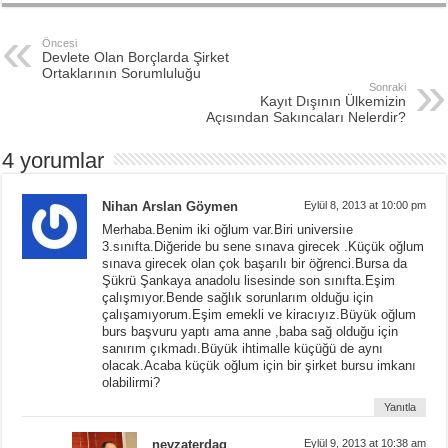
Öncesi
Devlete Olan Borçlarda Şirket
Ortaklarının Sorumluluğu
Sonraki
Kayıt Dışının Ülkemizin
Açısından Sakıncaları Nelerdir?
4 yorumlar
Nihan Arslan Göymen
Eylül 8, 2013 at 10:00 pm
Merhaba.Benim iki oğlum var.Biri universiıe
3.sınıfta.Diğeride bu sene sınava girecek .Küçük oğlum
sınava girecek olan çok başarılı bir öğrenci.Bursa da
Şükrü Şankaya anadolu lisesinde son sınıfta.Eşim
çalışmıyor.Bende sağlık sorunlarım olduğu için
çalışamıyorum.Eşim emekli ve kiracıyız.Büyük oğlum
burs başvuru yaptı ama anne ,baba sağ olduğu için
sanırım çıkmadı.Büyük ihtimalle küçüğü de aynı
olacak.Acaba küçük oğlum için bir şirket bursu imkanı
olabilirmi?
Yanıtla
nevzaterdag
Eylül 9, 2013 at 10:38 am