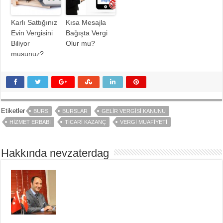
Karlı Sattığınız
Kısa Mesajla
Evin Vergisini
Bağışta Vergi
Biliyor
Olur mu?
musunuz?
Etiketler
BURS
BURSLAR
GELIR VERGISI KANUNU
HIZMET ERBABI
TICARI KAZANÇ
VERGI MUAFIYETI
Hakkında nevzaterdag