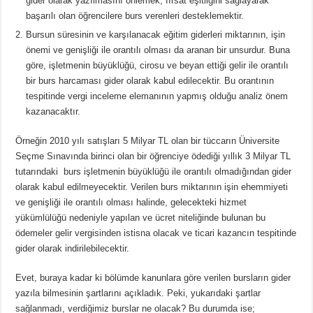
gider olarak yazılmasını önlemek, fırsat eşitliğini sağlayarak
başarılı olan öğrencilere burs verenleri desteklemektir.
Bursun süresinin ve karşılanacak eğitim giderleri miktarının, işin
önemi ve genişliği ile orantılı olması da aranan bir unsurdur. Buna
göre, işletmenin büyüklüğü, cirosu ve beyan ettiği gelir ile orantılı
bir burs harcaması gider olarak kabul edilecektir. Bu orantının
tespitinde vergi inceleme elemanının yapmış olduğu analiz önem
kazanacaktır.
Örneğin 2010 yılı satışları 5 Milyar TL olan bir tüccarın Üniversite
Seçme Sınavında birinci olan bir öğrenciye ödediği yıllık 3 Milyar TL
tutarındaki burs işletmenin büyüklüğü ile orantılı olmadığından gider
olarak kabul edilmeyecektir. Verilen burs miktarının işin ehemmiyeti
ve genişliği ile orantılı olması halinde, gelecekteki hizmet
yükümlülüğü nedeniyle yapılan ve ücret niteliğinde bulunan bu
ödemeler gelir vergisinden istisna olacak ve ticari kazancın tespitinde
gider olarak indirilebilecektir.
Evet, buraya kadar ki bölümde kanunlara göre verilen bursların gider
yazıla bilmesinin şartlarını açıkladık. Peki, yukarıdaki şartlar
sağlanmadı, verdiğimiz burslar ne olacak? Bu durumda ise;