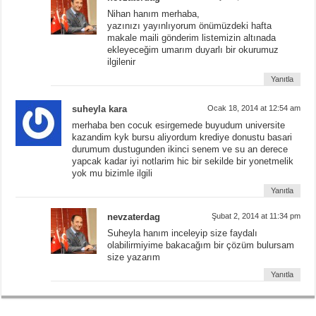
Nihan hanım merhaba,
yazınızı yayınlıyorum önümüzdeki hafta
makale maili gönderim listemizin altınada
ekleyeceğim umarım duyarlı bir okurumuz
ilgilenir
Yanıtla
suheyla kara
Ocak 18, 2014 at 12:54 am
merhaba ben cocuk esirgemede buyudum universite
kazandim kyk bursu aliyordum krediye donustu basari
durumum dustugunden ikinci senem ve su an derece
yapcak kadar iyi notlarim hic bir sekilde bir yonetmelik
yok mu bizimle ilgili
Yanıtla
nevzaterdag
Şubat 2, 2014 at 11:34 pm
Suheyla hanım inceleyip size faydalı
olabilirmiyime bakacağım bir çözüm bulursam
size yazarım
Yanıtla