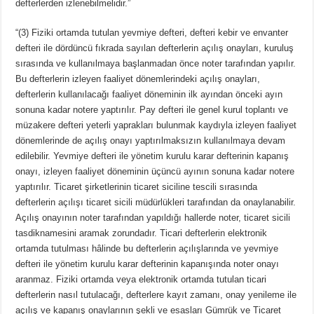
defterlerden izlenebilmelidir.”
“(3) Fiziki ortamda tutulan yevmiye defteri, defteri kebir ve envanter
defteri ile dördüncü fıkrada sayılan defterlerin açılış onayları, kuruluş
sırasında ve kullanılmaya başlanmadan önce noter tarafından yapılır.
Bu defterlerin izleyen faaliyet dönemlerindeki açılış onayları,
defterlerin kullanılacağı faaliyet döneminin ilk ayından önceki ayın
sonuna kadar notere yaptırılır. Pay defteri ile genel kurul toplantı ve
müzakere defteri yeterli yaprakları bulunmak kaydıyla izleyen faaliyet
dönemlerinde de açılış onayı yaptırılmaksızın kullanılmaya devam
edilebilir. Yevmiye defteri ile yönetim kurulu karar defterinin kapanış
onayı, izleyen faaliyet döneminin üçüncü ayının sonuna kadar notere
yaptırılır. Ticaret şirketlerinin ticaret siciline tescili sırasında
defterlerin açılışı ticaret sicili müdürlükleri tarafından da onaylanabilir.
Açılış onayının noter tarafından yapıldığı hallerde noter, ticaret sicili
tasdiknamesini aramak zorundadır. Ticari defterlerin elektronik
ortamda tutulması hâlinde bu defterlerin açılışlarında ve yevmiye
defteri ile yönetim kurulu karar defterinin kapanışında noter onayı
aranmaz. Fiziki ortamda veya elektronik ortamda tutulan ticari
defterlerin nasıl tutulacağı, defterlere kayıt zamanı, onay yenileme ile
açılış ve kapanış onaylarının şekli ve esasları Gümrük ve Ticaret