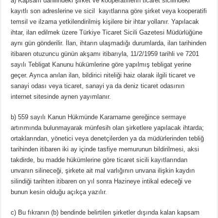
a) Kapsam dahilindeki şirket ve kooperatiflerin ticaret sicilindeki
kayıtlı son adreslerine ve sicil kayıtlarına göre şirket veya kooperatifi
temsil ve ilzama yetkilendirilmiş kişilere bir ihtar yollanır. Yapılacak
ihtar, ilan edilmek üzere Türkiye Ticaret Sicili Gazetesi Müdürlüğüne
aynı gün gönderilir. İlan, ihtarın ulaşmadığı durumlarda, ilan tarihinden
itibaren otuzuncu günün akşamı itibarıyla, 11/2/1959 tarihli ve 7201
sayılı Tebligat Kanunu hükümlerine göre yapılmış tebligat yerine
geçer. Ayrıca anılan ilan, bildirici niteliği haiz olarak ilgili ticaret ve
sanayi odası veya ticaret, sanayi ya da deniz ticaret odasının
internet sitesinde aynen yayımlanır.
b) 559 sayılı Kanun Hükmünde Kararname gereğince sermaye
artırımında bulunmayarak münfesih olan şirketlere yapılacak ihtarda;
ortaklarından, yönetici veya denetçilerden ya da müdürlerinden tebliğ
tarihinden itibaren iki ay içinde tasfiye memurunun bildirilmesi, aksi
takdirde, bu madde hükümlerine göre ticaret sicili kayıtlarından
unvanın silineceği, şirkete ait mal varlığının unvana ilişkin kaydın
silindiği tarihten itibaren on yıl sonra Hazineye intikal edeceği ve
bunun kesin olduğu açıkça yazılır.
c) Bu fıkranın (b) bendinde belirtilen şirketler dışında kalan kapsam