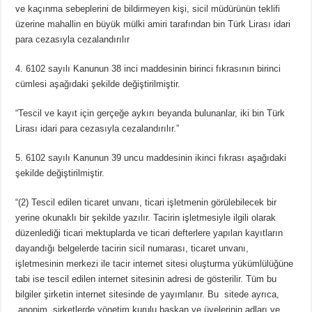
ve kaçınma sebeplerini de bildirmeyen kişi, sicil müdürünün teklifi
üzerine mahallin en büyük mülki amiri tarafından bin Türk Lirası idari
para cezasıyla cezalandırılır
4. 6102 sayılı Kanunun 38 inci maddesinin birinci fıkrasının birinci
cümlesi aşağıdaki şekilde değiştirilmiştir.
“Tescil ve kayıt için gerçeğe aykırı beyanda bulunanlar, iki bin Türk
Lirası idari para cezasıyla cezalandırılır.”
5. 6102 sayılı Kanunun 39 uncu maddesinin ikinci fıkrası aşağıdaki
şekilde değiştirilmiştir.
“(2) Tescil edilen ticaret unvanı, ticari işletmenin görülebilecek bir
yerine okunaklı bir şekilde yazılır. Tacirin işletmesiyle ilgili olarak
düzenlediği ticari mektuplarda ve ticari defterlere yapılan kayıtların
dayandığı belgelerde tacirin sicil numarası, ticaret unvanı,
işletmesinin merkezi ile tacir internet sitesi oluşturma yükümlülüğüne
tabi ise tescil edilen internet sitesinin adresi de gösterilir. Tüm bu
bilgiler şirketin internet sitesinde de yayımlanır. Bu sitede ayrıca,
anonim şirketlerde yönetim kurulu başkan ve üyelerinin adları ve