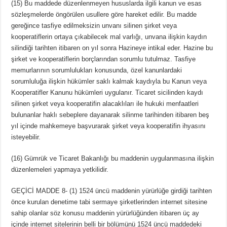
(15) Bu maddede düzenlenmeyen hususlarda ilgili kanun ve esas
sözleşmelerde öngörülen usullere göre hareket edilir. Bu madde
gereğince tasfiye edilmeksizin unvanı silinen şirket veya
kooperatiflerin ortaya çıkabilecek mal varlığı, unvana ilişkin kaydın
silindiği tarihten itibaren on yıl sonra Hazineye intikal eder. Hazine bu
şirket ve kooperatiflerin borçlarından sorumlu tutulmaz. Tasfiye
memurlarının sorumlulukları konusunda, özel kanunlardaki
sorumluluğa ilişkin hükümler saklı kalmak kaydıyla bu Kanun veya
Kooperatifler Kanunu hükümleri uygulanır. Ticaret sicilinden kaydı
silinen şirket veya kooperatifin alacaklıları ile hukuki menfaatleri
bulunanlar haklı sebeplere dayanarak silinme tarihinden itibaren beş
yıl içinde mahkemeye başvurarak şirket veya kooperatifin ihyasını
isteyebilir.
(16) Gümrük ve Ticaret Bakanlığı bu maddenin uygulanmasına ilişkin
düzenlemeleri yapmaya yetkilidir.
GEÇİCİ MADDE 8- (1) 1524 üncü maddenin yürürlüğe girdiği tarihten
önce kurulan denetime tabi sermaye şirketlerinden internet sitesine
sahip olanlar söz konusu maddenin yürürlüğünden itibaren üç ay
içinde internet sitelerinin belli bir bölümünü 1524 üncü maddedeki