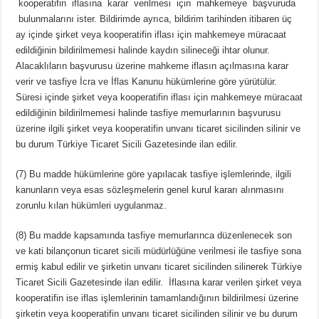
kooperatifin iflasına karar verilmesi için mahkemeye başvuruda
bulunmalarını ister. Bildirimde ayrıca, bildirim tarihinden itibaren üç
ay içinde şirket veya kooperatifin iflası için mahkemeye müracaat
edildiğinin bildirilmemesi halinde kaydın silineceği ihtar olunur.
Alacaklıların başvurusu üzerine mahkeme iflasın açılmasına karar
verir ve tasfiye İcra ve İflas Kanunu hükümlerine göre yürütülür.
Süresi içinde şirket veya kooperatifin iflası için mahkemeye müracaat
edildiğinin bildirilmemesi halinde tasfiye memurlarının başvurusu
üzerine ilgili şirket veya kooperatifin unvanı ticaret sicilinden silinir ve
bu durum Türkiye Ticaret Sicili Gazetesinde ilan edilir.
(7) Bu madde hükümlerine göre yapılacak tasfiye işlemlerinde, ilgili
kanunların veya esas sözleşmelerin genel kurul kararı alınmasını
zorunlu kılan hükümleri uygulanmaz.
(8) Bu madde kapsamında tasfiye memurlarınca düzenlenecek son
ve kati bilançonun ticaret sicili müdürlüğüne verilmesi ile tasfiye sona
ermiş kabul edilir ve şirketin unvanı ticaret sicilinden silinerek Türkiye
Ticaret Sicili Gazetesinde ilan edilir. İflasına karar verilen şirket veya
kooperatifin ise iflas işlemlerinin tamamlandığının bildirilmesi üzerine
şirketin veya kooperatifin unvanı ticaret sicilinden silinir ve bu durum