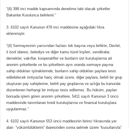
“(4) 398 inci madde kapsamında denetime tabi olacak şirketler
Bakanlar Kurulunca belirlenir.”
3. 6102 sayılı Kanunun 478 inci maddesine aşağıdaki fıkra
eklenmiştir.
“(4) Sermayesinin yarısından fazlası tek başına veya birlikte; Devlet,
il özel idaresi, belediye ve diğer kamu tüzel kişileri, sendikalar,
dernekler, vakıflar, kooperatifler ve bunların üst kuruluşlarına ait
anonim şirketlerde ve bu şirketlerin aynı oranda sermaye payına
sahip oldukları iştiraklerinde; bunların sahip oldukları paylara tesis
edilebilecek imtiyazlar hariç olmak üzere, diğer paylara, belirli bir grup
oluşturan pay sahiplerine, belirli pay gruplarına ve azlığa bu kanunda
düzenlenen herhangi bir imtiyaz tesis edilemez. Bu hüküm, payları
borsada işlem gören anonim şirketlere, 5411 sayılı Kanunun 3 üncü
maddesinde tanımlanan kredi kuruluşlarına ve finansal kuruluşlara
uygulanmaz.”
4. 6102 sayılı Kanunun 553 üncü maddesinin birinci fıkrasında yer
alan “yükümlülüklerini” ibaresinden sonra gelmek üzere “kusurlarıyla”