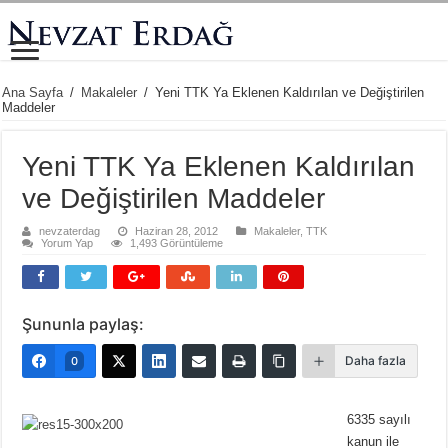
Ana Sayfa
/
Makaleler
/
Yeni TTK Ya Eklenen Kaldırılan ve Değiştirilen
Maddeler
Yeni TTK Ya Eklenen Kaldırılan
ve Değiştirilen Maddeler
nevzaterdag
Haziran 28, 2012
Makaleler
,
TTK
Yorum Yap
1,493 Görüntüleme
Şununla paylaş:
Daha fazla
0
6335 sayılı
kanun ile