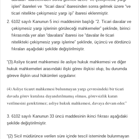
işleri” ibareleri ve “ticari dava” ibaresinden sonra gelmek üzere “ve
ticari nitelikte çekişmesiz yargı işi” ibaresi eklenmiştir.
6102 sayılı Kanunun 5 inci maddesinin başlığı “2. Ticari davalar ve
çekişmesiz yargı işlerinin görüleceği mahkemeler” şeklinde, birinci
fıkrasında yer alan “davalara” ibaresi ise “davalar ile ticari
nitelikteki çekişmesiz yargı işlerine” şeklinde, üçüncü ve dördüncü
fıkraları aşağıdaki şekilde değiştirilmiştir.
“(3) Asliye ticaret mahkemesi ile asliye hukuk mahkemesi ve diğer
hukuk mahkemeleri arasındaki ilişki görev ilişkisi olup, bu durumda
göreve ilişkin usul hükümleri uygulanır.
(4) Asliye ticaret mahkemesi bulunmayan yargı çevresindeki bir ticari
davada görev kuralına dayandırılmamış olması, görevsizlik kararı
verilmesini gerektirmez; asliye hukuk mahkemesi, davaya devam eder.”
3. 6102 sayılı Kanunun 33 üncü maddesinin ikinci fıkrası aşağıdaki
şekilde değiştirilmiştir.
“(2) Sicil müdürünce verilen süre içinde tescil isteminde bulunmayan