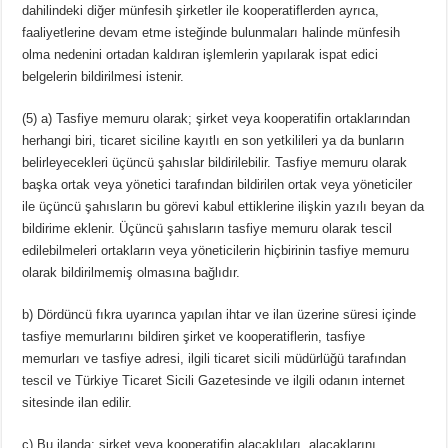
dahilindeki diğer münfesih şirketler ile kooperatiflerden ayrıca,
faaliyetlerine devam etme isteğinde bulunmaları halinde münfesih
olma nedenini ortadan kaldıran işlemlerin yapılarak ispat edici
belgelerin bildirilmesi istenir.
(5) a) Tasfiye memuru olarak; şirket veya kooperatifin ortaklarından
herhangi biri, ticaret siciline kayıtlı en son yetkilileri ya da bunların
belirleyecekleri üçüncü şahıslar bildirilebilir. Tasfiye memuru olarak
başka ortak veya yönetici tarafından bildirilen ortak veya yöneticiler
ile üçüncü şahısların bu görevi kabul ettiklerine ilişkin yazılı beyan da
bildirime eklenir. Üçüncü şahısların tasfiye memuru olarak tescil
edilebilmeleri ortakların veya yöneticilerin hiçbirinin tasfiye memuru
olarak bildirilmemiş olmasına bağlıdır.
b) Dördüncü fıkra uyarınca yapılan ihtar ve ilan üzerine süresi içinde
tasfiye memurlarını bildiren şirket ve kooperatiflerin, tasfiye
memurları ve tasfiye adresi, ilgili ticaret sicili müdürlüğü tarafından
tescil ve Türkiye Ticaret Sicili Gazetesinde ve ilgili odanın internet
sitesinde ilan edilir.
c) Bu ilanda; şirket veya kooperatifin alacaklıları, alacaklarını