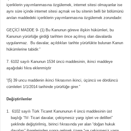
içeriklerin yayımlanmasına özgülemek, internet sitesi olmayanlar ise
aynı süre içinde internet sitesi açmak ve bu sitenin belli bir bölümünü
anılan maddedeki içeriklerin yayımlanmasına özgülemek zorundadır.
GEÇİCİ MADDE 9- (1) Bu Kanunun göreve ilişkin hükümleri, bu
Kanunun yürürlüğe girdiği tarihten önce açılmış olan davalarda
uygulanmaz. Bu davalar, açıldıkları tarihte yürürlükte bulunan Kanun
hükümlerine tabidir.”
7. 6102 sayılı Kanunun 1534 üncü maddesinin, ikinci maddeye
aşağıdaki fıkra eklenmiştir
“(5) 39 uncu maddenin ikinci fıkrasının ikinci, üçüncü ve dördüncü
cümleleri 1/1/2014 tarihinde yürürlüğe girer.”
Değiştirilenler
6102 sayılı Türk Ticaret Kanununun 4 üncü maddesinin üst
başlığı “IV- Ticari davalar, çekişmesiz yargı işleri ve delilleri”
şeklinde değiştirilmiş, birinci fıkrasında yer alan “doğan hukuk
davaları” ibarelerinden sonra gelmek üzere “ve çekişmesiz yargı