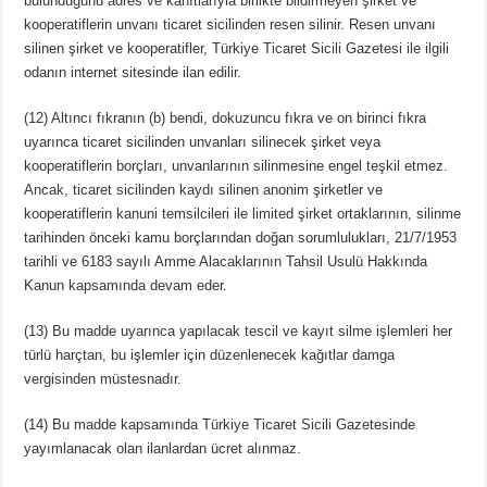
bulunduğunu adres ve kanıtlarıyla birlikte bildirmeyen şirket ve
kooperatiflerin unvanı ticaret sicilinden resen silinir. Resen unvanı
silinen şirket ve kooperatifler, Türkiye Ticaret Sicili Gazetesi ile ilgili
odanın internet sitesinde ilan edilir.
(12) Altıncı fıkranın (b) bendi, dokuzuncu fıkra ve on birinci fıkra
uyarınca ticaret sicilinden unvanları silinecek şirket veya
kooperatiflerin borçları, unvanlarının silinmesine engel teşkil etmez.
Ancak, ticaret sicilinden kaydı silinen anonim şirketler ve
kooperatiflerin kanuni temsilcileri ile limited şirket ortaklarının, silinme
tarihinden önceki kamu borçlarından doğan sorumlulukları, 21/7/1953
tarihli ve 6183 sayılı Amme Alacaklarının Tahsil Usulü Hakkında
Kanun kapsamında devam eder.
(13) Bu madde uyarınca yapılacak tescil ve kayıt silme işlemleri her
türlü harçtan, bu işlemler için düzenlenecek kağıtlar damga
vergisinden müstesnadır.
(14) Bu madde kapsamında Türkiye Ticaret Sicili Gazetesinde
yayımlanacak olan ilanlardan ücret alınmaz.