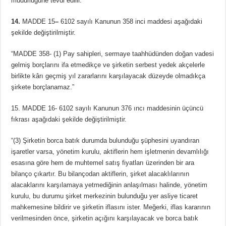
müdürlüğüne tevdi edilir.”
14.
MADDE 15
–
6102 sayılı Kanunun 358 inci maddesi aşağıdaki
şekilde değiştirilmiştir.
“MADDE 358- (1) Pay sahipleri, sermaye taahhüdünden doğan vadesi
gelmiş borçlarını ifa etmedikçe ve şirketin serbest yedek akçelerle
birlikte kârı geçmiş yıl zararlarını karşılayacak düzeyde olmadıkça
şirkete borçlanamaz.”
15. MADDE 16- 6102 sayılı Kanunun 376 ıncı maddesinin üçüncü
fıkrası aşağıdaki şekilde değiştirilmiştir.
“(3) Şirketin borca batık durumda bulunduğu şüphesini uyandıran
işaretler varsa, yönetim kurulu, aktiflerin hem işletmenin devamlılığı
esasına göre hem de muhtemel satış fiyatları üzerinden bir ara
bilanço çıkartır. Bu bilançodan aktiflerin, şirket alacaklılarının
alacaklarını karşılamaya yetmediğinin anlaşılması halinde, yönetim
kurulu, bu durumu şirket merkezinin bulunduğu yer asliye ticaret
mahkemesine bildirir ve şirketin iflasını ister. Meğerki, iflas kararının
verilmesinden önce, şirketin açığını karşılayacak ve borca batık