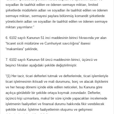
soyadları ile taahhüt edilen ve ödenen sermaye miktarı, limited
şirketlerde müdürlerin adları ve soyadları ile taahhüt edilen ve ödenen
sermaye miktarı, sermayesi paylara bölünmüş komandit şirketlerde
yöneticilerin adları ve soyadları ile taahhüt edilen ve ödenen sermaye
miktarı yayımlanır.”
6. 6102 sayılı Kanunun 51 inci maddesinin birinci fıkrasında yer alan
“ticaret sicili müdürüne ve Cumhuriyet savcılığına” ibaresi
“makamlara” şeklinde,
7. 6102 sayılı Kanunun 64 üncü maddesinin birinci, üçüncü ve
beşinci fıkraları aşağıdaki şekilde değiştirilmiştir.
“(1) Her tacir, ticari defterleri tutmak ve defterlerinde, ticari işlemleriyle
ticari işletmesinin iktisadi ve mali durumunu, borç ve alacak ilişkilerini
ve her hesap dönemi içinde elde edilen neticeleri, bu Kanuna göre
açıkça görülebilir bir şekilde ortaya koymak zorundadır. Defterler,
üçüncü kişi uzmanlara, makul bir süre içinde yapacakları incelemede
işletmenin faaliyetleri ve finansal durumu hakkında fikir verebilecek
şekilde tutulur. İşletme faaliyetlerinin oluşumu ve gelişmesi