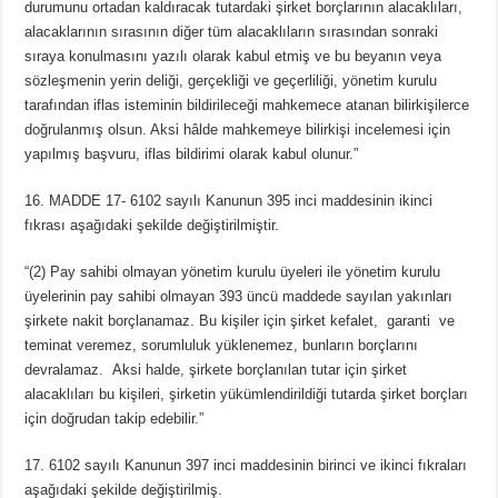
durumunu ortadan kaldıracak tutardaki şirket borçlarının alacaklıları,
alacaklarının sırasının diğer tüm alacaklıların sırasından sonraki
sıraya konulmasını yazılı olarak kabul etmiş ve bu beyanın veya
sözleşmenin yerin deliği, gerçekliği ve geçerliliği, yönetim kurulu
tarafından iflas isteminin bildirileceği mahkemece atanan bilirkişilerce
doğrulanmış olsun. Aksi hâlde mahkemeye bilirkişi incelemesi için
yapılmış başvuru, iflas bildirimi olarak kabul olunur.”
16. MADDE 17- 6102 sayılı Kanunun 395 inci maddesinin ikinci
fıkrası aşağıdaki şekilde değiştirilmiştir.
“(2) Pay sahibi olmayan yönetim kurulu üyeleri ile yönetim kurulu
üyelerinin pay sahibi olmayan 393 üncü maddede sayılan yakınları
şirkete nakit borçlanamaz. Bu kişiler için şirket kefalet, garanti ve
teminat veremez, sorumluluk yüklenemez, bunların borçlarını
devralamaz. Aksi halde, şirkete borçlanılan tutar için şirket
alacaklıları bu kişileri, şirketin yükümlendirildiği tutarda şirket borçları
için doğrudan takip edebilir.”
17. 6102 sayılı Kanunun 397 inci maddesinin birinci ve ikinci fıkraları
aşağıdaki şekilde değiştirilmiş.