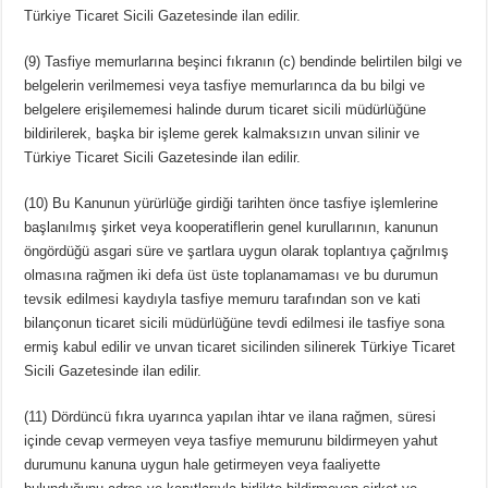
Türkiye Ticaret Sicili Gazetesinde ilan edilir.
(9) Tasfiye memurlarına beşinci fıkranın (c) bendinde belirtilen bilgi ve
belgelerin verilmemesi veya tasfiye memurlarınca da bu bilgi ve
belgelere erişilememesi halinde durum ticaret sicili müdürlüğüne
bildirilerek, başka bir işleme gerek kalmaksızın unvan silinir ve
Türkiye Ticaret Sicili Gazetesinde ilan edilir.
(10) Bu Kanunun yürürlüğe girdiği tarihten önce tasfiye işlemlerine
başlanılmış şirket veya kooperatiflerin genel kurullarının, kanunun
öngördüğü asgari süre ve şartlara uygun olarak toplantıya çağrılmış
olmasına rağmen iki defa üst üste toplanamaması ve bu durumun
tevsik edilmesi kaydıyla tasfiye memuru tarafından son ve kati
bilançonun ticaret sicili müdürlüğüne tevdi edilmesi ile tasfiye sona
ermiş kabul edilir ve unvan ticaret sicilinden silinerek Türkiye Ticaret
Sicili Gazetesinde ilan edilir.
(11) Dördüncü fıkra uyarınca yapılan ihtar ve ilana rağmen, süresi
içinde cevap vermeyen veya tasfiye memurunu bildirmeyen yahut
durumunu kanuna uygun hale getirmeyen veya faaliyette