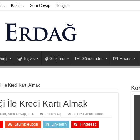
r
Basın
Soru Cevap
İletişim
Vergi
Teşvik
Girişimci
Gündemden
Finans
i İle Kredi Kartı Almak
Ko
ği İle Kredi Kartı Almak
eler
,
Soru Cevap
,
TTK
Yorum Yap
1,146 Görüntüleme
+
Stumbleupon
LinkedIn
Pinterest