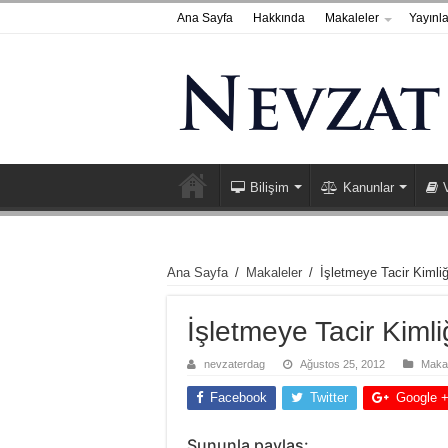
Ana Sayfa
Hakkında
Makaleler
Yayınla
Bilişim
Kanunlar
Ana Sayfa
/
Makaleler
/
İşletmeye Tacir Kimliğ
İşletmeye Tacir Kimli
nevzaterdag
Ağustos 25, 2012
Makal
Facebook
Twitter
Google 
Şununla paylaş: