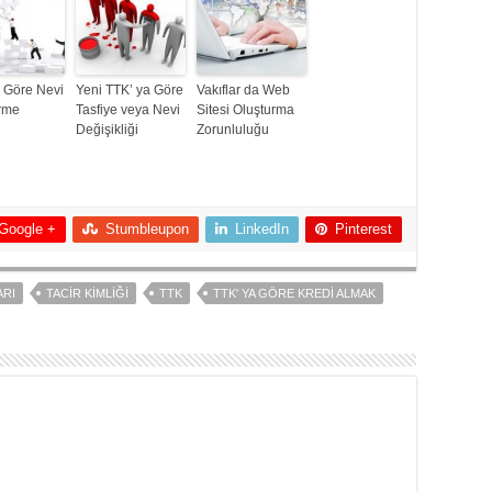
 Göre Nevi
Yeni TTK’ ya Göre
Vakıflar da Web
irme
Tasfiye veya Nevi
Sitesi Oluşturma
Değişikliği
Zorunluluğu
Google +
Stumbleupon
LinkedIn
Pinterest
ARI
TACIR KIMLIĞI
TTK
TTK' YA GÖRE KREDI ALMAK