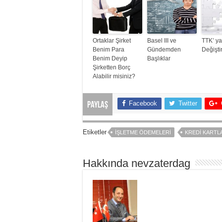
Ortaklar Şirket
Basel III ve
TTK’ ya
Benim Para
Gündemden
Değişt
Benim Deyip
Başlıklar
Şirketten Borç
Alabilir misiniz?
Facebook
Twitter
Paylaş
Etiketler
İŞLETME ÖDEMELERI
KREDI KARTL
Hakkında nevzaterdag