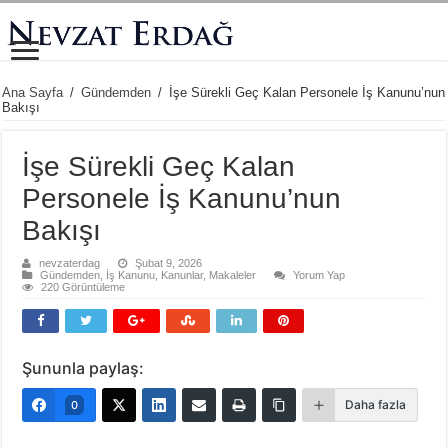
Ana Sayfa
/
Gündemden
/
İşe Sürekli Geç Kalan Personele İş Kanunu’nun
Bakışı
İşe Sürekli Geç Kalan
Personele İş Kanunu’nun
Bakışı
nevzaterdag
Şubat 9, 2026
Gündemden
,
İş Kanunu
,
Kanunlar
,
Makaleler
Yorum Yap
220 Görüntüleme
Şununla paylaş:
Daha fazla
0