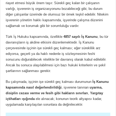
riayet etmesi büyük önem taşır. Sürekli geç kalan bir çalışanın
varlığı, işverenin iş organizasyonunu bozabileceği gibi, bu durum
diğer çalışanlar üzerinde de olumsuz bir örnek teşkil edebilir. Nitekim
işverenin yönetim hakkı kapsamında, işyerinde çalışma düzenini
sağlamak ve korumak gibi bir sorumluluğu vardır.
Türk İş Hukuku kapsamında, özellikle
4857 sayılı İş Kanunu
, bu tür
davranışların iş akdine etkisini düzenlemektedir. İş Kanunu
çerçevesinde işçinin işe sürekli geç kalması; eğer süreklilik arz
ediyorsa, geçerli ya da haklı nedenle iş sözleşmesinin feshi
sonucunu doğurabilecek nitelikte bir davranış olarak kabul edilebilir.
Ancak bu sonuca ulaşılabilmesi için bazı hukuki kriterlerin ve şekil
şartlarının sağlanması gerekir.
Bu çalışmada, işçinin işe sürekli geç kalması durumunun
İş Kanunu
kapsamında nasıl değerlendirildiği
, işverene tanınan
uyarma,
disiplin cezası verme ve fesih gibi hakların sınırları
,
Yargıtay
içtihatları ışığında
ele alınacak; konunun teorik altyapısı kadar,
uygulamada karşılaşılan sorunlara da değinilecektir.