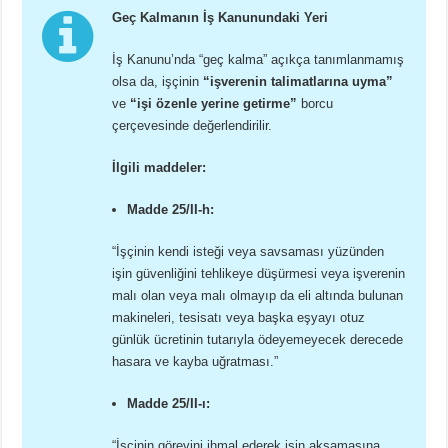
Geç Kalmanın İş Kanunundaki Yeri
İş Kanunu’nda “geç kalma” açıkça tanımlanmamış
olsa da, işçinin
“işverenin talimatlarına uyma”
ve
“işi özenle yerine getirme”
borcu
çerçevesinde değerlendirilir.
İlgili maddeler:
Madde 25/II-h:
“İşçinin kendi isteği veya savsaması yüzünden
işin güvenliğini tehlikeye düşürmesi veya işverenin
malı olan veya malı olmayıp da eli altında bulunan
makineleri, tesisatı veya başka eşyayı otuz
günlük ücretinin tutarıyla ödeyemeyecek derecede
hasara ve kayba uğratması.”
Madde 25/II-ı:
“İşçinin görevini ihmal ederek işin aksamasına