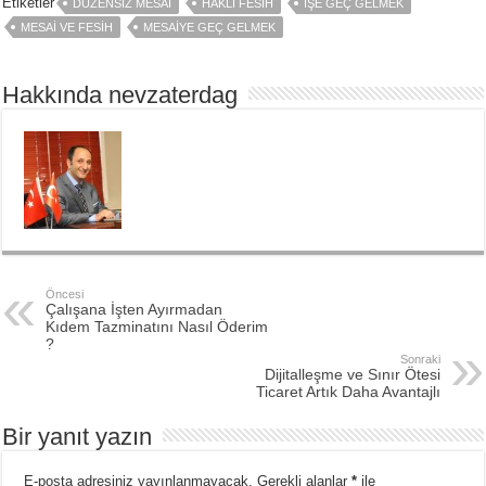
Etiketler
DÜZENSIZ MESAI
HAKLI FESIH
İŞE GEÇ GELMEK
MESAI VE FESIH
MESAIYE GEÇ GELMEK
Hakkında nevzaterdag
Öncesi
Çalışana İşten Ayırmadan
Kıdem Tazminatını Nasıl Öderim
?
Sonraki
Dijitalleşme ve Sınır Ötesi
Ticaret Artık Daha Avantajlı
Bir yanıt yazın
E-posta adresiniz yayınlanmayacak.
Gerekli alanlar
*
ile