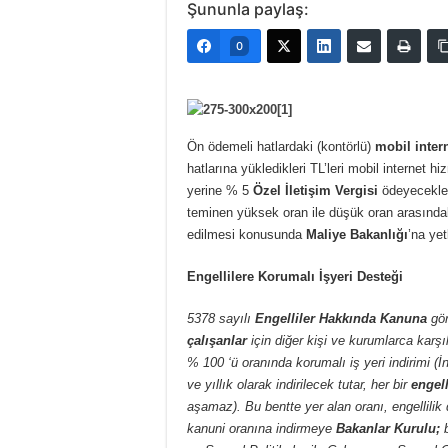
Şununla paylaş:
0
Ön ödemeli hatlardaki (kontörlü)
mobil intern
hatlarına yükledikleri TL’leri mobil internet 
yerine % 5
Özel İletişim Vergisi
ödeyecekler
teminen yüksek oran ile düşük oran arasında
edilmesi konusunda
Maliye Bakanlığı
’na yet
Engellilere Korumalı İşyeri Desteği
5378 sayılı
Engelliler Hakkında Kanuna
gör
çalışanlar
için diğer kişi ve kurumlarca karşıl
% 100 ‘ü oranında korumalı iş yeri indirimi (İn
ve yıllık olarak indirilecek tutar, her bir
engell
aşamaz). Bu bentte yer alan oranı, engellilik
kanuni oranına indirmeye
Bakanlar Kurulu;
b