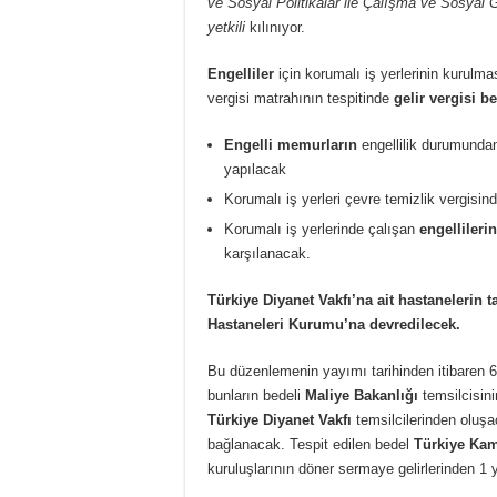
ve Sosyal Politikalar ile Çalışma ve Sosyal 
yetkili
kılınıyor.
Engelliler
için korumalı iş yerlerinin kurulmas
vergisi matrahının tespitinde
gelir vergisi 
Engelli memurların
engellilik durumundan
yapılacak
Korumalı iş yerleri çevre temizlik vergisin
Korumalı iş yerlerinde çalışan
engellilerin
karşılanacak.
Türkiye Diyanet Vakfı’na ait hastanelerin 
Hastaneleri Kurumu’na devredilecek.
Bu düzenlemenin yayımı tarihinden itibaren 6 
bunların bedeli
Maliye Bakanlığı
temsilcisin
Türkiye Diyanet Vakfı
temsilcilerinden oluşa
bağlanacak. Tespit edilen bedel
Türkiye Ka
kuruluşlarının döner sermaye gelirlerinden 1 y