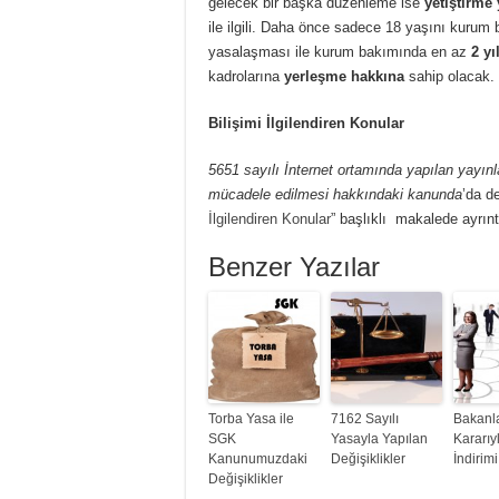
gelecek bir başka düzenleme ise
yetiştirme 
ile ilgili. Daha önce sadece 18 yaşını kurum 
yasalaşması ile kurum bakımında en az
2 yı
kadrolarına
yerleşme hakkına
sahip olacak.
Bilişimi İlgilendiren Konular
5651 sayılı İnternet ortamında yapılan yayınl
mücadele edilmesi hakkındaki kanunda
’da de
İlgilendiren Konular
” başlıklı makalede ayrıntı
Benzer Yazılar
Torba Yasa ile
7162 Sayılı
Bakanl
SGK
Yasayla Yapılan
Kararıy
Kanunumuzdaki
Değişiklikler
İndirim
Değişiklikler