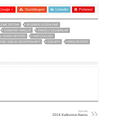
Google +
Stumbleupon
LinkedIn
Pinterest
LEME SISTEMI
BILIŞIMDE DÜZENLEME
DÜŞKÜNE HARÇLIK
ENGELLI ÇALIŞANLAR
I İŞYERI DESTEĞI
GAZI ÇOCUĞU
ENEL SAĞLIK SIGORTASI AFFI
GSS AFFI
KREŞ DESTEĞI
Sonraki
2014 Kalkınma Ajansı