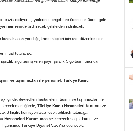
Güvenlik Bakanlıklarının görüşünü alarak
Maliye Bakanlığı
ı teşvik ediliyor. İş yerlerinde engellilere ödenecek ücret, gelir
beyannamesinde
bildirilecek gelirlerden indirilecek.
 kaynaklanan yer değiştirme talepleri için ayrı düzenlemeler
den muaf tutulacak.
işsizlik sigortası işveren payı İşsizlik Sigortası Fonundan
taşınır ve taşınmazları ile personel, Türkiye Kamu
ay içinde; devredilen hastanelerin taşınır ve taşınmazları ile
in koordinatörlüğünde,
Türkiye Kamu Hastaneleri Kurumu
ve
cak 3 kişilik komisyonlarca tespit edilerek tutanağa
mu Hastaneleri Kurumunca
belirlenecek sağlık kurum ve
ıl içerisinde
Türkiye Diyanet Vakfı
‘na ödenecek.