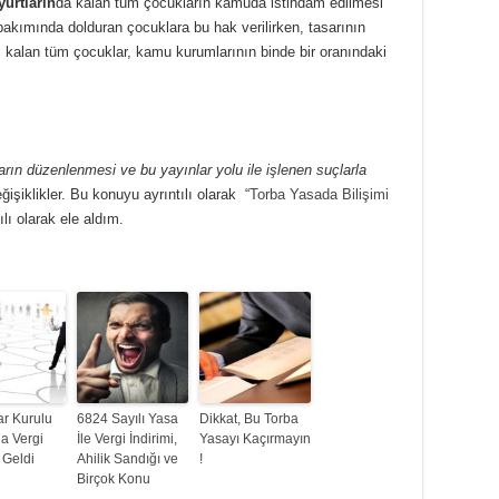
yurtların
da kalan tüm çocukların kamuda istihdam edilmesi
bakımında dolduran çocuklara bu hak verilirken, tasarının
l
kalan tüm çocuklar, kamu kurumlarının binde bir oranındaki
arın düzenlenmesi ve bu yayınlar yolu ile işlenen suçlarla
ğişiklikler. Bu konuyu ayrıntılı olarak “
Torba Yasada Bilişimi
lı olarak ele aldım.
ar Kurulu
6824 Sayılı Yasa
Dikkat, Bu Torba
la Vergi
İle Vergi İndirimi,
Yasayı Kaçırmayın
i Geldi
Ahilik Sandığı ve
!
Birçok Konu