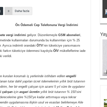
Daha fazla
Ön Ödemeli Cep Telefonuna Vergi İndirimi
Yay
ete vergi indirimi
geliyor. Düzenlemeyle
GSM aboneleri
,
hizmetinde kullanmaları durumunda bu kullanımları için % 25
. Ayrıca indirimli orandaki
ÖTV
’nin tüketiciye yansımasını
ki farkın tüketiciye ödenmesi kaydıyla
ÖİV
mükelleflerine iade
ki verildi.
e kurulan korumalı iş yerlerinde istihdam edilen
engelli
anan tutar dahil yapılan ücret ödemelerinin yıllık brüt tutarının
dirim, her bir engelli çalışan için azami 5 yıl süre ile uygulanır
i çalışan
için
asgari ücretin
yıllık brüt tutarının % 150’sini
 derecelerine göre %150’ye kadar arttırmaya veya tekrar
endin uygulamasına ilişkin usul ve esasları belirlemeye Aile