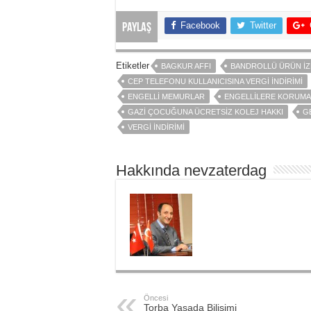
Facebook
Twitter
Paylaş
Etiketler
BAGKUR AFFI
BANDROLLÜ ÜRÜN İZ
CEP TELEFONU KULLANICISINA VERGI İNDIRIMI
ENGELLI MEMURLAR
ENGELLILERE KORUMAL
GAZI ÇOCUĞUNA ÜCRETSIZ KOLEJ HAKKI
G
VERGI INDIRIMI
Hakkında nevzaterdag
Öncesi
Torba Yasada Bilişimi