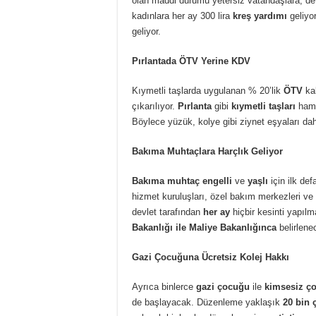
olan maddi durumu yetersiz vatandaşlara, dev
kadınlara her ay 300 lira
kreş yardımı
geliyo
geliyor.
Pırlantada ÖTV Yerine KDV
Kıymetli taşlarda uygulanan % 20’lik
ÖTV
kal
çıkarılıyor.
Pırlanta
gibi
kıymetli taşları
ham 
Böylece yüzük, kolye gibi ziynet eşyaları d
Bakıma Muhtaçlara Harçlık Geliyor
Bakıma muhtaç engelli
ve
yaşlı
için ilk de
hizmet kuruluşları, özel bakım merkezleri ve
devlet tarafından
her ay
hiçbir kesinti yapıl
Bakanlığı ile Maliye Bakanlığınca
belirlene
Gazi Çocuğuna Ücretsiz Kolej Hakkı
Ayrıca binlerce
gazi çocuğu
ile
kimsesiz ço
de başlayacak. Düzenleme yaklaşık
20 bin 