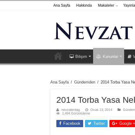
Ana Sayfa
Hakkında
Makaleler
Yayınla
Bilişim
Kanunlar
V
Ana Sayfa
/
Gündemden
/
2014 Torba Yasa Nel
2014 Torba Yasa Nele
nevzaterdag
Ocak 13, 2014
Gündem
1,494 Görüntüleme
Facebook
Twitter
Google 