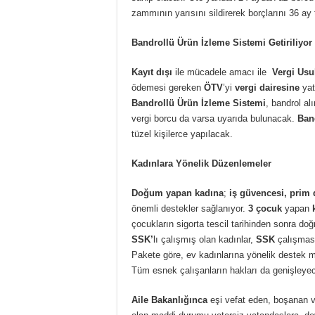
zammının yarısını sildirerek borçlarını 36 ay 
Bandrollü Ürün İzleme Sistemi Getiriliyor
Kayıt dışı
ile mücadele amacı ile
Vergi Us
ödemesi gereken
ÖTV
’yi
vergi dairesine
yat
Bandrollü Ürün İzleme Sistemi
, bandrol al
vergi borcu da varsa uyarıda bulunacak.
Band
tüzel kişilerce yapılacak.
Kadınlara Yönelik Düzenlemeler
Doğum yapan kadına
;
iş güvencesi, prim 
önemli destekler sağlanıyor.
3 çocuk
yapan
k
çocukların sigorta tescil tarihinden sonra do
SSK’
lı çalışmış olan kadınlar,
SSK
çalışması
Pakete göre, ev kadınlarına yönelik destek m
Tüm esnek çalışanların hakları da genişleye
Aile Bakanlığınca
eşi vefat eden, boşanan v