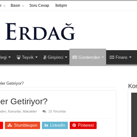
r
Basın
Soru Cevap
İletişim
ergi
Teşvik
Girişimci
Gündemden
Finans
er Getiriyor?
Ko
r Getiriyor?
den
,
Kanunlar
,
Makaleler
10 Yorumlar
+
Stumbleupon
LinkedIn
Pinterest