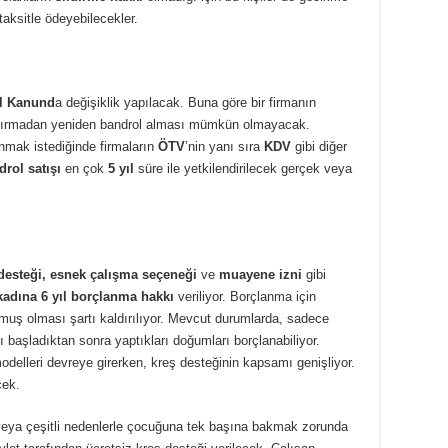
taksitle ödeyebilecekler.
ul Kanund
a değişiklik yapılacak. Buna göre bir firmanın
ırmadan yeniden bandrol alması mümkün olmayacak.
ınmak istediğinde firmaların
ÖTV
’nin yanı sıra
KDV
gibi diğer
rol satışı
en çok
5 yıl
süre ile yetkilendirilecek gerçek veya
desteği, esnek çalışma seçeneği
ve
muayene izni
gibi
adına 6 yıl borçlanma hakkı
veriliyor. Borçlanma için
ğmuş olması şartı kaldırılıyor. Mevcut durumlarda, sadece
 başladıktan sonra yaptıkları doğumları borçlanabiliyor.
odelleri devreye girerken, kreş desteğinin kapsamı genişliyor.
cek.
eya çeşitli nedenlerle çocuğuna tek başına bakmak zorunda