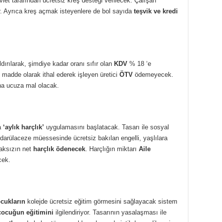
let tarafından ücretsiz kreş desteği verilecek. Çalışan
r. Ayrıca kreş açmak isteyenlere de bol sayıda
teşvik ve kredi
dırılarak, şimdiye kadar oranı sıfır olan
KDV
% 18 ‘e
madde olarak ithal ederek işleyen üretici
ÖTV
ödemeyecek.
aha ucuza mal olacak.
fa
‘aylık harçlık’
uygulamasını başlatacak. Tasarı ile sosyal
 darülaceze müessesinde ücretsiz bakılan engelli, yaşlılara
maksızın net
harçlık ödenecek
. Harçlığın miktarı
Aile
cek.
cukların
kolejde ücretsiz eğitim görmesini sağlayacak sistem
çocuğun eğitimini
ilgilendiriyor. Tasarının yasalaşması ile