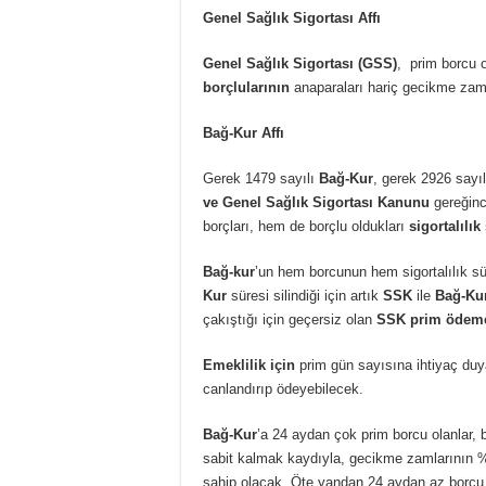
Genel Sağlık Sigortası Affı
Genel Sağlık Sigortası (GSS)
, prim borcu o
borçlularının
anaparaları hariç gecikme zamla
Bağ-Kur Affı
Gerek 1479 sayılı
Bağ-Kur
, gerek 2926 sayı
ve Genel Sağlık Sigortası Kanunu
gereğin
borçları, hem de borçlu oldukları
sigortalılık
Bağ-kur
’un hem borcunun hem sigortalılık sü
Kur
süresi silindiği için artık
SSK
ile
Bağ-Ku
çakıştığı için geçersiz olan
SSK prim ödeme
Emeklilik için
prim gün sayısına ihtiyaç duya
canlandırıp ödeyebilecek.
Bağ-Kur
’a 24 aydan çok prim borcu olanlar, 
sabit kalmak kaydıyla, gecikme zamlarının %
sahip olacak. Öte yandan 24 aydan az borcu