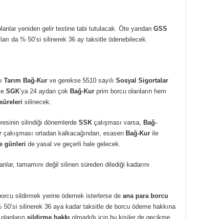
lanlar yeniden gelir testine tabi tutulacak. Öte yandan
GSS
rı da % 50’si silinerek 36 ay taksitle ödenebilecek.
lı
Tarım Bağ-Kur
ve gerekse 5510 sayılı
Sosyal Sigortalar
ce
SGK
’ya 24 aydan çok
Bağ-Kur
prim borcu olanların hem
 süreleri
silinecek.
resinin silindiği dönemlerde
SSK
çalışması varsa,
Bağ-
r
çakışması ortadan kalkacağından, esasen
Bağ-Kur
ile
 günleri
de yasal ve geçerli hale gelecek.
nlar, tamamını değil silinen süreden dilediği kadarını
borcu sildirmek yerine ödemek isterlerse de
ana para borcu
 50’si silinerek 36 aya kadar taksitle de borcu ödeme hakkına
 olanların
sildirme hakkı
olmadığı için bu kişiler de gecikme