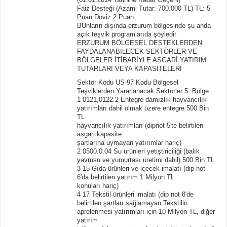
Faiz Desteği (Azami Tutar: 700.000 TL) TL: 5
Puan Döviz:2 Puan
BUnların dışında erzurum bölgesinde şu anda
açık teşvik programlarıda şöyledir
ERZURUM BÖLGESEL DESTEKLERDEN
FAYDALANABİLECEK SEKTÖRLER VE
BÖLGELER İTİBARİYLE ASGARİ YATIRIM
TUTARLARI VEYA KAPASİTELERİ
Sektör Kodu US-97 Kodu Bölgesel
Teşviklerden Yararlanacak Sektörler 5. Bölge
1 0121,0122.2 Entegre damızlık hayvancılık
yatırımları dahil olmak üzere entegre 500 Bin
TL
hayvancılık yatırımları (dipnot 5′te belirtilen
asgari kapasite
şartlarına uymayan yatırımlar hariç)
2 0500.0.04 Su ürünleri yetiştiriciliği (balık
yavrusu ve yumurtası üretimi dahil) 500 Bin TL
3 15 Gıda ürünleri ve içecek imalatı (dip not
6′da belirtilen yatırım 1 Milyon TL
konuları hariç)
4 17 Tekstil ürünleri imalatı (dip not 8′de
belirtilen şartları sağlamayan Tekstilin
aprelenmesi yatırımları için 10 Milyon TL, diğer
yatırım