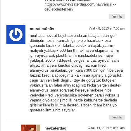
https://www.nevzaterdag.com/hayvancilik-
devlet-destekleri/
Yanıtla
murat münüs
Aralık 8, 2013 at 7:06 pm
merhaba nevzat bey.trabzonda ambalaj atıkları geri
dönüşüm tesisi kurmak için proje hazırladık.osb
içersinde kiralık bir fabrika bulduk anlaştık.yatırım
maliyeti yaklaşık 500 bin tl makina ve ekipman alımı
için ayrıca atık plastik alımı için.bizdeki sermaye
yaklaşık 200 bin tl.teşvik belgesi alıcaz ayrıca lisans
alıcaz ama yeni kuruluş olacağımız için kredi
alamıyoruz bankadan..geri kalan 300 bin için hibe veya
faizsiz kredi alabilceğimiz kalkınma ajansıyla görüştük
çağrı tarihleri belli değil …ttgv ile görüştük bütçeleri
yokmuş falan falan anlıyacağınız hiçbir yerden destek
alamıyoruz..ama sorarsak herşeye herkese hibe
veriyolar kredi veriyolar.bize söylenen paran yoksa iş
yapma diyolar.girişimcilik nerde kaldı.nerde devletin
girişimcilere iş kurma desteği.sizden ricam bana yol
gösterebilirmisiniz.saygılar.
Yanıtla
nevzaterdag
Ocak 14, 2014 at 8:02 am