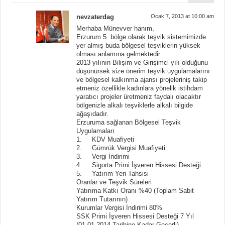
nevzaterdag
Ocak 7, 2013 at 10:00 am
Merhaba Münevver hanım,
Erzurum 5. bölge olarak teşvik sistemimizde
yer almış buda bölgesel teşviklerin yüksek
olması anlamına gelmektedir.
2013 yılının Bilişim ve Girişimci yılı olduğunu
düşünürsek size önerim teşvik uygulamalarını
ve bölgesel kalkınma ajansı projeleriniş takip
etmeniz özellikle kadınlara yönelik istihdam
yaratıcı projeler üretmeniz faydalı olacaktır
bölgenizle alkalı teşviklerle alkalı bilgide
ağaşıdadır.
Erzuruma sağlanan Bölgesel Teşvik
Uygulamaları
1. KDV Muafiyeti
2. Gümrük Vergisi Muafiyeti
3. Vergi İndirimi
4. Sigorta Primi İşveren Hissesi Desteği
5. Yatırım Yeri Tahsisi
Oranlar ve Teşvik Süreleri
Yatırıma Katkı Oranı %40 (Toplam Sabit
Yatırım Tutarının)
Kurumlar Vergisi İndirimi 80%
SSK Primi İşveren Hissesi Desteği 7 Yıl
(01.01.2014 Tarihine Kadar Geçerli)