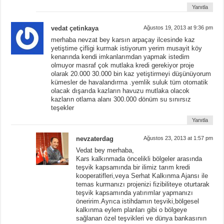
Yanıtla
vedat çetinkaya
Ağustos 19, 2013 at 9:36 pm
merhaba nevzat bey karsın arpaçay ilcesinde kaz
yetiştime çifligi kurmak istiyorum yerim musayit köy
kenarında kendi imkanlarımdan yapmak istedim
olmuyor masraf çok mutlaka kredi gerekiyor proje
olarak 20.000 30.000 bin kaz yetiştirmeyi düşünüyorum
kümesler de havalandırma .yemlik suluk tüm otomatik
olacak dışarıda kazların havuzu mutlaka olacok
kazların otlama alanı 300.000 dönüm su sınırsız
teşekler
Yanıtla
nevzaterdag
Ağustos 23, 2013 at 1:57 pm
Vedat bey merhaba,
Kars kalkınmada öncelikli bölgeler arasında
teşvik kapsamında bir ilimiz tarım kredi
kooperatifleri,veya Serhat Kalkınma Ajansı ile
temas kurmanızı projenizi fizibiliteye oturtarak
teşvik kapsamında yatırımlar yapmanızı
öneririm.Ayrıca istihdamın teşviki,bölgesel
kalkınma eylem planları gibi o bölgeye
sağlanan özel teşvikleri ve dünya bankasının