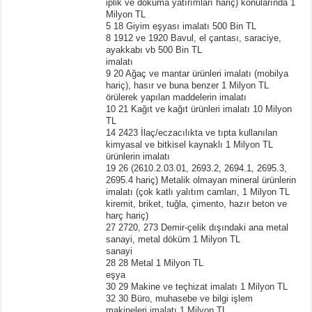
iplik ve dokuma yatırımları hariç) konularında 1
Milyon TL
5 18 Giyim eşyası imalatı 500 Bin TL
8 1912 ve 1920 Bavul, el çantası, saraciye,
ayakkabı vb 500 Bin TL
imalatı
9 20 Ağaç ve mantar ürünleri imalatı (mobilya
hariç), hasır ve buna benzer 1 Milyon TL
örülerek yapılan maddelerin imalatı
10 21 Kağıt ve kağıt ürünleri imalatı 10 Milyon
TL
14 2423 İlaç/eczacılıkta ve tıpta kullanılan
kimyasal ve bitkisel kaynaklı 1 Milyon TL
ürünlerin imalatı
19 26 (2610.2.03.01, 2693.2, 2694.1, 2695.3,
2695.4 hariç) Metalik olmayan mineral ürünlerin
imalatı (çok katlı yalıtım camları, 1 Milyon TL
kiremit, briket, tuğla, çimento, hazır beton ve
harç hariç)
27 2720, 273 Demir-çelik dışındaki ana metal
sanayi, metal döküm 1 Milyon TL
sanayi
28 28 Metal 1 Milyon TL
eşya
30 29 Makine ve teçhizat imalatı 1 Milyon TL
32 30 Büro, muhasebe ve bilgi işlem
makineleri imalatı 1 Milyon TL