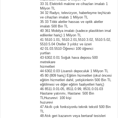
33 31 Elektrikli makine ve cihazları imalatı 1
Milyon TL
34 32 Radyo, televizyon, haberleşme teçhizatı
ve cihazları imalatı 1 Milyon TL
35 33 Tıbbi aletler hassas ve optik aletler
imalatı 500 Bin TL
40 361 Mobilya imalatı (sadece plastikten imal
edilenler hariç) 1 Milyon TL
41 5510.1.01, 5510.2.01,5510.3.02, 5510.5.02,
5510.5.04 Oteller 3 yıldız ve üzeri
42 01.03.5510 Öğrenci 100 öğrenci
yurtları
43 6302.0.01 Soğuk hava deposu 500
metrekare
hizmetleri
44 6302.0.03 Lisanslı depoculuk 1 Milyon TL
45 80 (809 hariç) Eğitim hizmetleri (okul öncesi
eğitim hizmetleri dahil, yetişkinlerin 500 Bin TL
eğitilmesi ve diğer eğitim faaliyetleri hariç)
46 8511.0.01-05, 8511.0.99, 8531.0.01-03
Hastane yatırımı, Hastane: 500 Bin
TLHuzurevi: 100 kişi
huzurevi
47 Akıllı çok fonksiyonlu teknik tekstil 500 Bin
TL
48 Atık geri kazanım veya bertaraf tesisleri