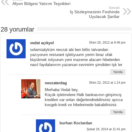
Afyon Bölgesi Yatırım Teşvikleri
Sonraki
İş Sözleşmesinin Feshinde
Uyulacak Şartlar
28 yorumlar
vedat açıkyol
Ekim 20, 2012 at 9:46 pm
selamüalyküm nevzat abi ben bitlis tatvandan
yazıyorum resturant işletiyuurm yerim biraz ufak
büyütmek istiyurum yeni mazeme alacam hibelerden
nasıl faydalanırım.yazarsan sevinirim şimdiden tşk ler
Yanıtla
nevzaterdag
Ekim 22, 2012 at 1:14 pm
Merhaba Vedat bey,
Küçük işletmelere Halk bankasının girişimciş
kredileri var onları değerlendirebilirsiniz ayrıca
kosgeb kredi ve hibelerinede bakabilirsiniz.
Yanıtla
burhan Koclardan
Şubat 18, 2014 at 11:41 pm