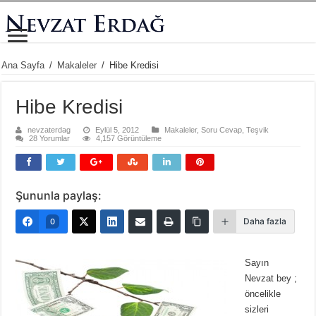
Ana Sayfa
/
Makaleler
/
Hibe Kredisi
Hibe Kredisi
nevzaterdag
Eylül 5, 2012
Makaleler
,
Soru Cevap
,
Teşvik
28 Yorumlar
4,157 Görüntüleme
Şununla paylaş:
Daha fazla
0
Sayın
Nevzat bey ;
öncelikle
sizleri