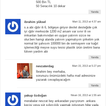
500 Bin TL
50 Seracılık 10 dekar
Yanıtla
ibrahim yüksel
Mart 11, 2013 at 4:37 am
s.a abi ığdır ili 6, bölgeye giriyor devlet desteğide çok
iyi ığdır merkezde 1200 m2 arsam var sınır ili ve
imkanları bakımından en uygun yatırım sizce ne
olur.ben hamgi alanda yatırım yapmalıyım şirketim yok
normal bir şahısım 100000 bin de sermayem var kağıt
işlemeciliği meyve suyu tesisi plastik ürün üretimi bana
lütven yardım abi
Yanıtla
nevzaterdag
Mart 15, 2013 at 5:27 pm
İbrahim bey merhaba,
sorunuzu önümüzdeki hafta mail adresinize
yazarak cevaplayacağım
Yanıtla
yakup özdoğan
Nisan 16, 2013 at 1:55 am
merabalar nevzat bey ankaradan yazıyorum .ankara
keçisi veya süt sığırcılığı yapmak istiyorum hibe yada