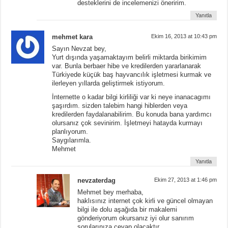
desteklerini de incelemenizi öneririm.
Yanıtla
mehmet kara
Ekim 16, 2013 at 10:43 pm
Sayın Nevzat bey,
Yurt dışında yaşamaktayım belirli miktarda birikimim
var. Bunla berbaer hibe ve kredilerden yararlanarak
Türkiyede küçük baş hayvancılık işletmesi kurmak ve
ilerleyen yıllarda geliştirmek istiyorum.
İnternette o kadar bilgi kirliliği var ki neye inanacagımı
şaşırdım. sizden talebim hangi hiblerden veya
kredilerden faydalanabilirim. Bu konuda bana yardımcı
olursanız çok sevinirim. İşletmeyi hatayda kurmayı
planlıyorum.
Saygılarımla.
Mehmet
Yanıtla
nevzaterdag
Ekim 27, 2013 at 1:46 pm
Mehmet bey merhaba,
haklısınız internet çok kirli ve güncel olmayan
bilgi ile dolu aşağıda bir makalemi
gönderiyorum okursanız iyi olur sanırım
sorularınıza cevap olacaktır