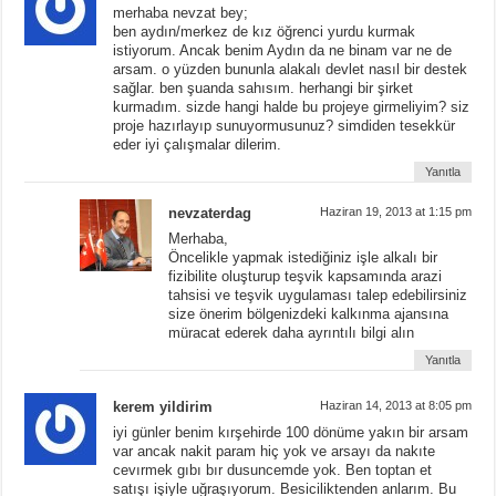
merhaba nevzat bey;
ben aydın/merkez de kız öğrenci yurdu kurmak
istiyorum. Ancak benim Aydın da ne binam var ne de
arsam. o yüzden bununla alakalı devlet nasıl bir destek
sağlar. ben şuanda sahısım. herhangi bir şirket
kurmadım. sizde hangi halde bu projeye girmeliyim? siz
proje hazırlayıp sunuyormusunuz? simdiden tesekkür
eder iyi çalışmalar dilerim.
Yanıtla
nevzaterdag
Haziran 19, 2013 at 1:15 pm
Merhaba,
Öncelikle yapmak istediğiniz işle alkalı bir
fizibilite oluşturup teşvik kapsamında arazi
tahsisi ve teşvik uygulaması talep edebilirsiniz
size önerim bölgenizdeki kalkınma ajansına
müracat ederek daha ayrıntılı bilgi alın
Yanıtla
kerem yildirim
Haziran 14, 2013 at 8:05 pm
iyi günler benim kırşehirde 100 dönüme yakın bir arsam
var ancak nakit param hiç yok ve arsayı da nakıte
cevırmek gıbı bır dusuncemde yok. Ben toptan et
satışı işiyle uğraşıyorum. Besiciliktenden anlarım. Bu