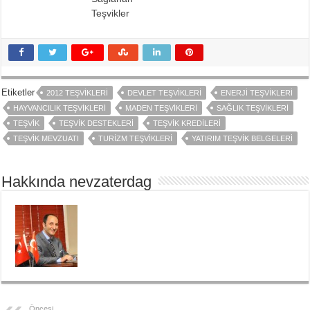
Teşvikler
Etiketler
2012 TEŞVIKLERI
DEVLET TEŞVIKLERI
ENERJI TEŞVIKLERI
HAYVANCILIK TEŞVIKLERI
MADEN TEŞVIKLERI
SAĞLIK TEŞVIKLERI
TEŞVIK
TEŞVIK DESTEKLERI
TEŞVIK KREDILERI
TEŞVIK MEVZUATI
TURIZM TEŞVIKLERI
YATIRIM TEŞVIK BELGELERI
Hakkında nevzaterdag
Öncesi