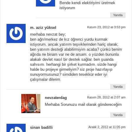
Bende kendi elektiriyimi üretmek
istiyorum
Yanıtla
m. aziz yüksel
Kasım 23, 2012 at 3:53 pm
merhaba nevzat bey;
ben ağrı/merkez de kız öğrenci yurdu kurmak
istiyorum. ancak yatırım teşviklerinden hariç olarak;
ben yatırım desteği alabilirmiyim acaba? çünkü benim
ağrıda ne binam var ne de arsam. o yüzden bununla
alakalı devlet nasıl bir destek sağlar. ben şuanda
sahısım. herhangi bir şirket kurmadım. sizde hangi
halde bu projeye girmeliyim? siz proje hazırlayıp
sunuyormusunuz? simdiden tesekkür eder iyi
çalışmalar dilerim.
Yanıtla
nevzaterdag
Kasım 28, 2012 at 2:07 am
Merhaba Sorunuzu mail olarak göndereceğim
Yanıtla
sinan badilli
Aralık 2, 2012 at 11:05 pm