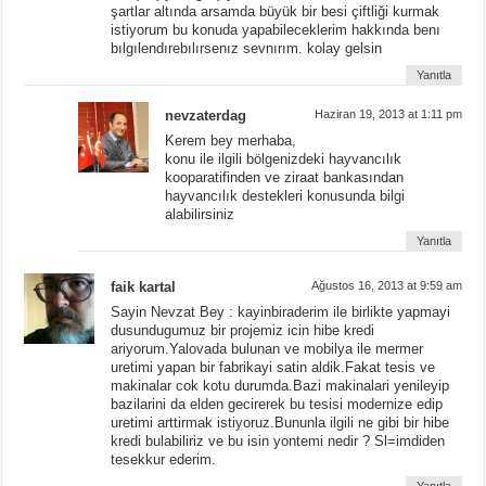
şartlar altında arsamda büyük bir besi çiftliği kurmak
istiyorum bu konuda yapabileceklerim hakkında benı
bılgılendırebılırsenız sevnırım. kolay gelsin
Yanıtla
nevzaterdag
Haziran 19, 2013 at 1:11 pm
Kerem bey merhaba,
konu ile ilgili bölgenizdeki hayvancılık
kooparatifinden ve ziraat bankasından
hayvancılık destekleri konusunda bilgi
alabilirsiniz
Yanıtla
faik kartal
Ağustos 16, 2013 at 9:59 am
Sayin Nevzat Bey : kayinbiraderim ile birlikte yapmayi
dusundugumuz bir projemiz icin hibe kredi
ariyorum.Yalovada bulunan ve mobilya ile mermer
uretimi yapan bir fabrikayi satin aldik.Fakat tesis ve
makinalar cok kotu durumda.Bazi makinalari yenileyip
bazilarini da elden gecirerek bu tesisi modernize edip
uretimi arttirmak istiyoruz.Bununla ilgili ne gibi bir hibe
kredi bulabiliriz ve bu isin yontemi nedir ? Sl=imdiden
tesekkur ederim.