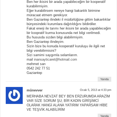
Ben her ikisini bir arada yapabileceğim bir kooperatif
kurabilirmiyim.
Eğer kurabilirsem nereye hangi bakanlık birimine
müracaat etmem gerekiyor.
Ben Gaziantep ilindeki il müdürlüğüne gittim bakanlıklar
bünyesindeki kurumlara dağıtıldığını bildirdiler.
Fakat enerji ile tarımı her ikisini bir arada yapabileceğim
bir koopratif kurma konusunda net bilgi verilmedi.
Bu hususda sizden bilgi alabilirmiyim.
Ben Gaziantep ilindeyim.
Sizin bize bu konuda kooperatif kuruluşu ile ilgili net
bilgi verebilirmisini?
Sizi samimi saygımla selamlarım.
mail
inansayticaret@hotmail.com
mehmet sarı
0542 242 77 51
Gaziantep
Yanıtla
münevver
Ocak 5, 2013 at 4:33 pm
MERHABA NEVZAT BEY BEN ERZURUMDA ARAZİM
VAR SİZE SORUM ŞU; BİR KADIN GİRİŞİMCİ
OLARAK HANGİ ALANA YATIRIM YAPARSAM HİBE
VE TEŞVİK ALABİLİRİM
Yanıtla