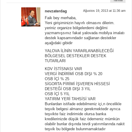
Yanıtla
nevzaterdag
Ağustos 19, 2013 at 11:36 am
Faik bey merhaba,
Yeni girişiminizin hayırlı olmasını dilerim.
yeriniz organize bölgelerdemi değilmi
yazmamışsınız fakat yalovada mobilya imalatı
destek kapsamındadır sağlanan destekler
aşağıdaki gibidir
YALOVA İLİNİN YARARLANABİLECEĞİ
BÖLGESEL DESTEKLER DESTEK
TUTARLARI
KDV İSTİSNASI VAR
VERGİ İNDİRİMİ OSB DIŞI % 20
OSB İÇİ % 25
SİGORTA PİRİMİ İŞVEREN HİSSESİ
DESTEĞİ OSB DIŞI 3 YIL
OSB İÇİ 5 YIL
YATIRIM YERİ TAHSİSİ VAR
Bunlardan istifade edebilmeniz içi,n öncelikle
teşvik belgesi almanız gerekmektedir ayrıca
teşvikte faiz indirimide olursa banka
kredilerinizde düşük faiz ödemeniz mümkün
olabilir bunlar dışında tevdi yatırımlarında nakit
teşvik bu bölgede bulunmamaktadır