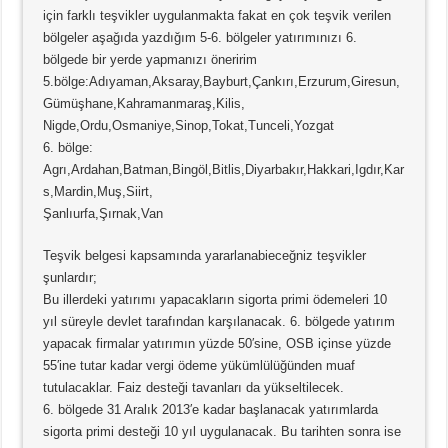
için farklı teşvikler uygulanmakta fakat en çok teşvik verilen
bölgeler aşağıda yazdığım 5-6. bölgeler yatırımınızı 6.
bölgede bir yerde yapmanızı öneririm
5.bölge:Adıyaman,Aksaray,Bayburt,Çankırı,Erzurum,Giresun,
Gümüşhane,Kahramanmaraş,Kilis,
Nigde,Ordu,Osmaniye,Sinop,Tokat,Tunceli,Yozgat
6. bölge:
Agrı,Ardahan,Batman,Bingöl,Bitlis,Diyarbakır,Hakkari,Igdır,Kar
s,Mardin,Muş,Siirt,
Şanlıurfa,Şırnak,Van
Teşvik belgesi kapsamında yararlanabieceğniz teşvikler
şunlardır;
Bu illerdeki yatırımı yapacakların sigorta primi ödemeleri 10
yıl süreyle devlet tarafından karşılanacak. 6. bölgede yatırım
yapacak firmalar yatırımın yüzde 50′sine, OSB içinse yüzde
55′ine tutar kadar vergi ödeme yükümlülüğünden muaf
tutulacaklar. Faiz desteği tavanları da yükseltilecek.
6. bölgede 31 Aralık 2013′e kadar başlanacak yatırımlarda
sigorta primi desteği 10 yıl uygulanacak. Bu tarihten sonra ise