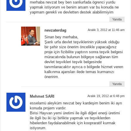
merhaba nevzat bey ben sanliurfada ögrenci yurdu
yapmak istiyorum ve benim arsam var bu konuda ne
yapmam gerekli ve devletten destek alabilirmiyim
Yanıtla
nevzaterdag
Aralık 3, 2012 at 11:46 am
Sinan bey merhaba,
Şanlı urfa devlet teşviklerinin yüksek olduğu
bir şehir size önerim öncelikle yapacağınız
proje için fizibilite yaptırın sonra teşvik belgesi
müracatında bulunun bölgeye sağlanan tüm
devlet teşvikleri teşvik belgesinde
tanımlanacaktır ayrıca o bölgede hizmet veren
kalkınma ajansları ilede temas kurmanızı
öneririm.
Yanıtla
Mehmet SARI
Aralık 19, 2012 at 6:48 pm
esselamü aleyküm nevzat bey kardeşim benim iki ayrı
konuda projem vardır.
Birisi Hayvan yemi üretimi ile ilgili diğeri enerji üretimi
ile ilgili bu iki işi birlikte yapmak ve teşviklerden
hibelerden faydalanabilmek için koopraratif kurmak
istiyorum.