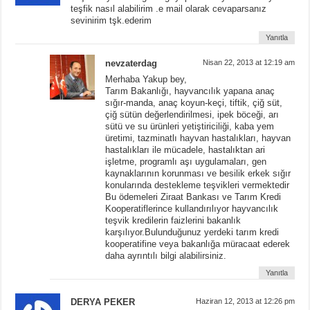
teşfik nasıl alabilirim .e mail olarak cevaparsanız
sevinirim tşk.ederim
Yanıtla
nevzaterdag
Nisan 22, 2013 at 12:19 am
Merhaba Yakup bey,
Tarım Bakanlığı, hayvancılık yapana anaç
sığır-manda, anaç koyun-keçi, tiftik, çiğ süt,
çiğ sütün değerlendirilmesi, ipek böceği, arı
sütü ve su ürünleri yetiştiriciliği, kaba yem
üretimi, tazminatlı hayvan hastalıkları, hayvan
hastalıkları ile mücadele, hastalıktan ari
işletme, programlı aşı uygulamaları, gen
kaynaklarının korunması ve besilik erkek sığır
konularında destekleme teşvikleri vermektedir
Bu ödemeleri Ziraat Bankası ve Tarım Kredi
Kooperatiflerince kullandırılıyor hayvancılık
teşvik kredilerin faizlerini bakanlık
karşılıyor.Bulunduğunuz yerdeki tarım kredi
kooperatifine veya bakanlığa müracaat ederek
daha ayrıntılı bilgi alabilirsiniz.
Yanıtla
DERYA PEKER
Haziran 12, 2013 at 12:26 pm