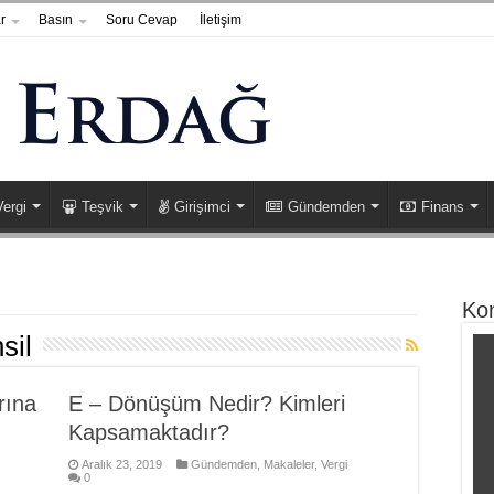
r
Basın
Soru Cevap
İletişim
Vergi
Teşvik
Girişimci
Gündemden
Finans
Ko
sil
rına
E – Dönüşüm Nedir? Kimleri
Kapsamaktadır?
Aralık 23, 2019
Gündemden
,
Makaleler
,
Vergi
0