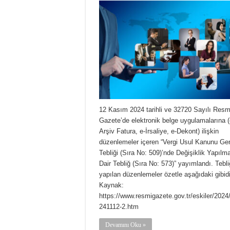
12 Kasım 2024 tarihli ve 32720 Sayılı Resm
Gazete’de elektronik belge uygulamalarına (
Arşiv Fatura, e-İrsaliye, e-Dekont) ilişkin
düzenlemeler içeren “Vergi Usul Kanunu Ge
Tebliği (Sıra No: 509)’nde Değişiklik Yapılm
Dair Tebliğ (Sıra No: 573)” yayımlandı. Tebliğ
yapılan düzenlemeler özetle aşağıdaki gibidi
Kaynak:
https://www.resmigazete.gov.tr/eskiler/2024
241112-2.htm
Devamını Oku »