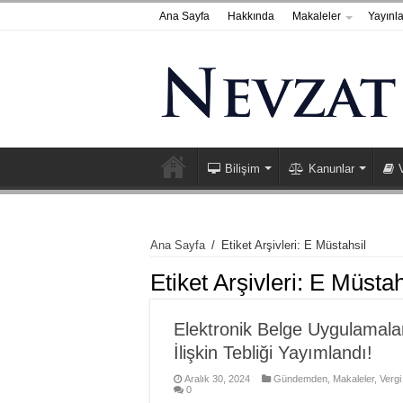
Ana Sayfa
Hakkında
Makaleler
Yayınla
Bilişim
Kanunlar
Ana Sayfa
/
Etiket Arşivleri: E Müstahsil
Etiket Arşivleri:
E Müstah
Elektronik Belge Uygulamala
İlişkin Tebliği Yayımlandı!
Aralık 30, 2024
Gündemden
,
Makaleler
,
Vergi
0