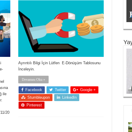
Yay
i
Ayrıntılı Bilgi İçin Lütfen E-Dönüşüm Tablosunu
e-
İnceleyin.
Devamını Oku »
nel
asına
Facebook
Twitter
Google +
 ile
Stumbleupon
LinkedIn
r.
Pinterest
/11/20