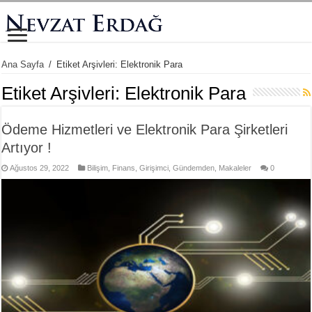
Ana Sayfa
/
Etiket Arşivleri: Elektronik Para
Etiket Arşivleri:
Elektronik Para
Ödeme Hizmetleri ve Elektronik Para Şirketleri
Artıyor !
Ağustos 29, 2022
Bilişim
,
Finans
,
Girişimci
,
Gündemden
,
Makaleler
0