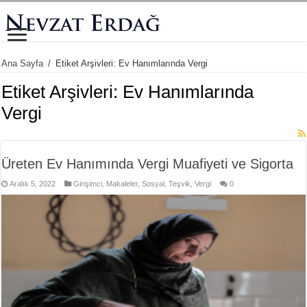
Ana Sayfa
/
Etiket Arşivleri: Ev Hanımlarında Vergi
Etiket Arşivleri:
Ev Hanımlarında
Vergi
Üreten Ev Hanımında Vergi Muafiyeti ve Sigorta
Aralık 5, 2022
Girişimci
,
Makaleler
,
Sosyal
,
Teşvik
,
Vergi
0