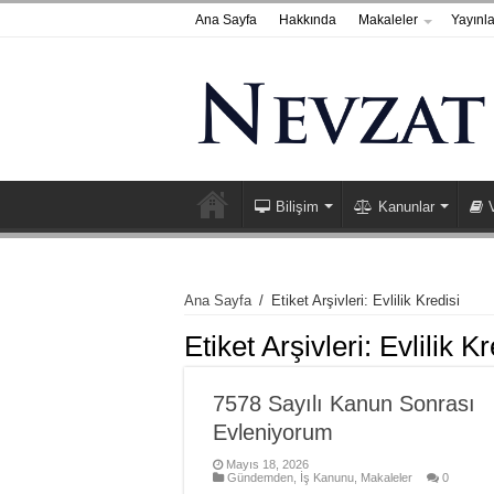
Ana Sayfa
Hakkında
Makaleler
Yayınla
Bilişim
Kanunlar
Ana Sayfa
/
Etiket Arşivleri: Evlilik Kredisi
Etiket Arşivleri:
Evlilik Kr
7578 Sayılı Kanun Sonrası
Evleniyorum
Mayıs 18, 2026
Gündemden
,
İş Kanunu
,
Makaleler
0