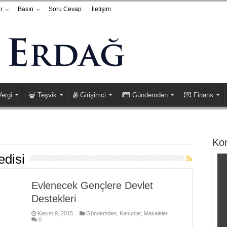
r
Basın
Soru Cevap
İletişim
Vergi
Teşvik
Girişimci
Gündemden
Finans
Ko
edisi
Evlenecek Gençlere Devlet
Destekleri
Kasım 9, 2015
Gündemden
,
Kanunlar
,
Makaleler
0