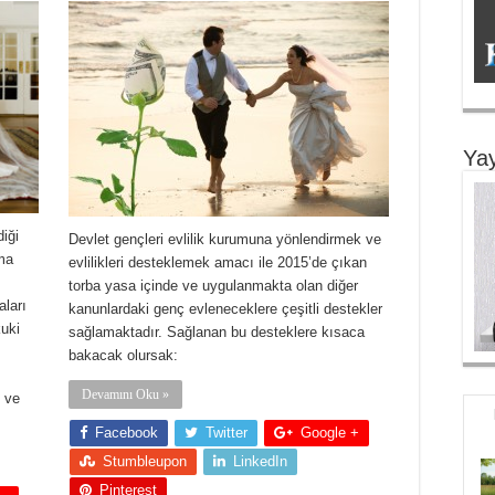
Yay
diği
Devlet gençleri evlilik kurumuna yönlendirmek ve
ma
evlilikleri desteklemek amacı ile 2015’de çıkan
torba yasa içinde ve uygulanmakta olan diğer
aları
kanunlardaki genç evleneceklere çeşitli destekler
uki
sağlamaktadır. Sağlanan bu desteklere kısaca
bakacak olursak:
Devamını Oku »
 ve
Facebook
Twitter
Google +
Stumbleupon
LinkedIn
Pinterest