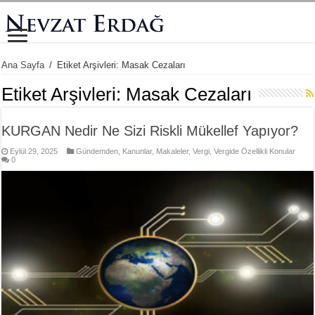
Ana Sayfa
/
Etiket Arşivleri: Masak Cezaları
Etiket Arşivleri:
Masak Cezaları
KURGAN Nedir Ne Sizi Riskli Mükellef Yapıyor?
Eylül 29, 2025
Gündemden
,
Kanunlar
,
Makaleler
,
Vergi
,
Vergide Özellikli Konular
0