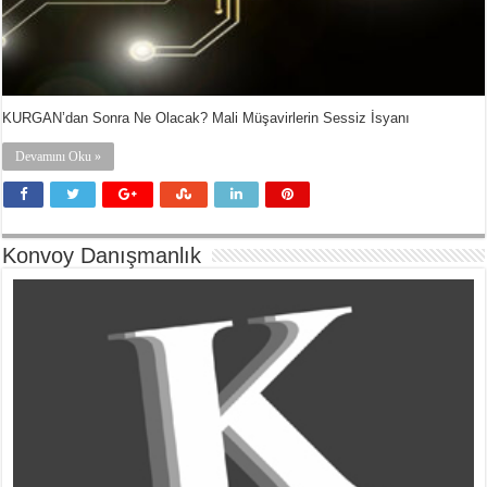
KURGAN’dan Sonra Ne Olacak? Mali Müşavirlerin Sessiz İsyanı
Devamını Oku »
Konvoy Danışmanlık