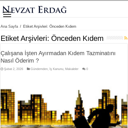
Ana Sayfa
/
Etiket Arşivleri: Önceden Kıdem
Etiket Arşivleri:
Önceden Kıdem
Çalışana İşten Ayırmadan Kıdem Tazminatını
Nasıl Öderim ?
Şubat 2, 2026
Gündemden
,
İş Kanunu
,
Makaleler
0