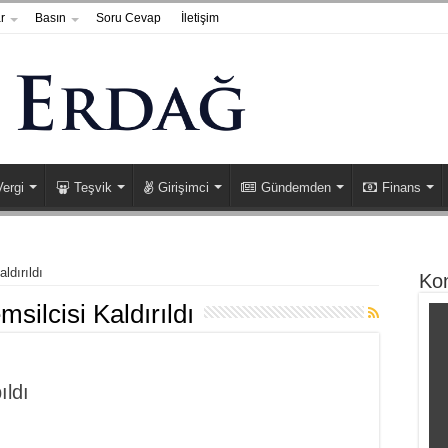
r
Basın
Soru Cevap
İletişim
Vergi
Teşvik
Girişimci
Gündemden
Finans
ldırıldı
Ko
silcisi Kaldırıldı
ıldı