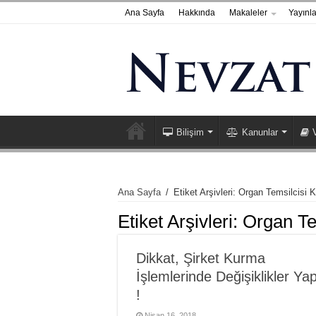
Ana Sayfa
Hakkında
Makaleler
Yayınla
Bilişim
Kanunlar
Ana Sayfa
/
Etiket Arşivleri: Organ Temsilcisi Ka
Etiket Arşivleri:
Organ Tem
Dikkat, Şirket Kurma
İşlemlerinde Değişiklikler Yap
!
Nisan 16, 2018