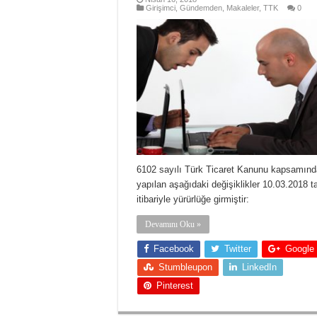
Girişimci
,
Gündemden
,
Makaleler
,
TTK
0
6102 sayılı Türk Ticaret Kanunu kapsamınd
yapılan aşağıdaki değişiklikler 10.03.2018 ta
itibariyle yürürlüğe girmiştir:
Devamını Oku »
Facebook
Twitter
Google
Stumbleupon
LinkedIn
Pinterest