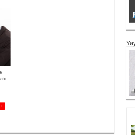
Yay
a
rihi
 +