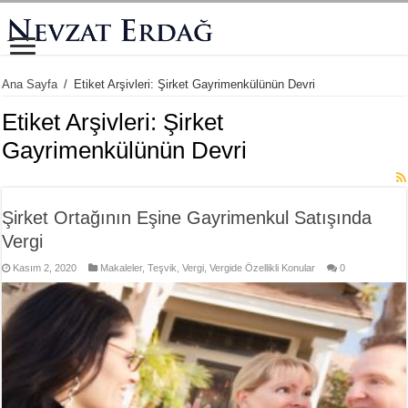
Ana Sayfa
/
Etiket Arşivleri: Şirket Gayrimenkülünün Devri
Etiket Arşivleri:
Şirket
Gayrimenkülünün Devri
Şirket Ortağının Eşine Gayrimenkul Satışında
Vergi
Kasım 2, 2020
Makaleler
,
Teşvik
,
Vergi
,
Vergide Özellikli Konular
0