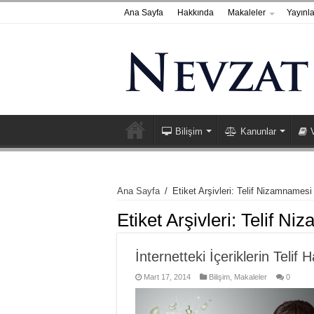
Ana Sayfa
Hakkında
Makaleler
Yayınla
Bilişim
Kanunlar
Ana Sayfa
/
Etiket Arşivleri: Telif Nizamnamesi
Etiket Arşivleri:
Telif Ni
İnternetteki İçeriklerin Telif 
Mart 17, 2014
Bilişim
,
Makaleler
0