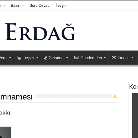
r
Basın
Soru Cevap
İletişim
Vergi
Teşvik
Girişimci
Gündemden
Finans
Ko
zamnamesi
Hakkı