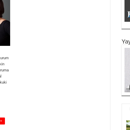
Yay
 kurum
kin
duruma
l
kuki
 +