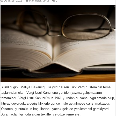
Ocak 18, 2016
Makaleler
,
Vergi
0
Bilindiği gibi; Maliye Bakanlığı, iki yıldır süren Türk Vergi Sisteminin temel
taşlarından olan Vergi Usul Kanununu yeniden yazma çalışmalarını
tamamladı. Vergi Usul Kanunu’muz 1961 yılından bu yana uygulamada olup,
ihtiyaç duyuldukça değişikliklerle güncel hale getirilmeye çalışılmaktaydı.
Yasanın, günümüzün koşullarına uyacak şekilde yenilenmesi gerekiyordu.
Bu amaçla, ilgili odalardan teklifler ve düzenlemelere …