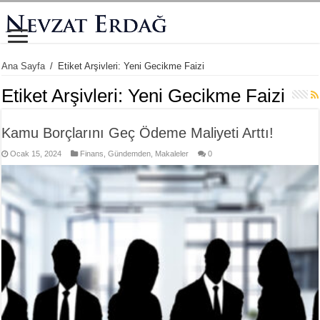
Ana Sayfa
/
Etiket Arşivleri: Yeni Gecikme Faizi
Etiket Arşivleri:
Yeni Gecikme Faizi
Kamu Borçlarını Geç Ödeme Maliyeti Arttı!
Ocak 15, 2024
Finans
,
Gündemden
,
Makaleler
0