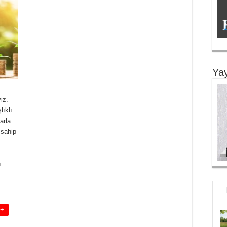
Yay
iz.
ıklı
arla
 sahip
n
 +