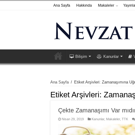
Ana Sayfa
Hakkında
Makaleler
Yayınla
Bilişim
Kanunlar
Ana Sayfa
/
Etiket Arşivleri: Zamanaşımına Uğ
Etiket Arşivleri:
Zamanaşı
Çekte Zamanaşımı Var mıdı
Nisan 29, 2019
Kanunlar
,
Makaleler
,
TTK