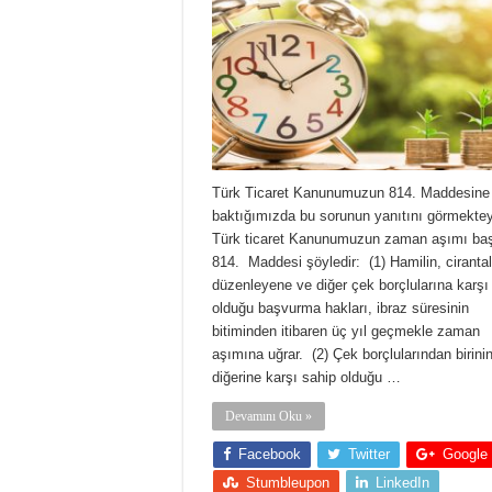
Türk Ticaret Kanunumuzun 814. Maddesine
baktığımızda bu sorunun yanıtını görmektey
Türk ticaret Kanunumuzun zaman aşımı başl
814. Maddesi şöyledir: (1) Hamilin, cirantal
düzenleyene ve diğer çek borçlularına karşı
olduğu başvurma hakları, ibraz süresinin
bitiminden itibaren üç yıl geçmekle zaman
aşımına uğrar. (2) Çek borçlularından birini
diğerine karşı sahip olduğu …
Devamını Oku »
Facebook
Twitter
Google
Stumbleupon
LinkedIn