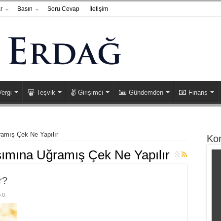
r
Basın
Soru Cevap
İletişim
Vergi
Teşvik
Girişimci
Gündemden
Finans
ramış Çek Ne Yapılır
Ko
mına Uğramış Çek Ne Yapılır
r?
0