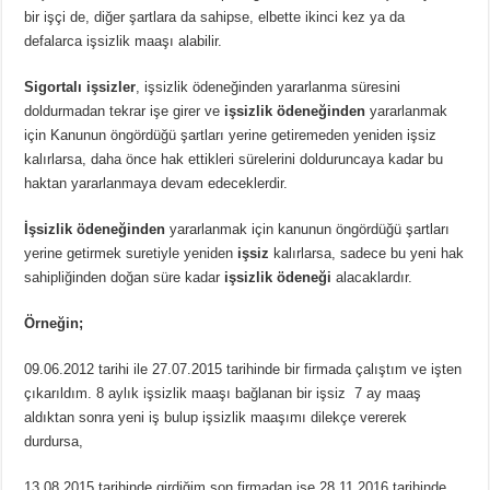
bir işçi de, diğer şartlara da sahipse, elbette ikinci kez ya da
defalarca işsizlik maaşı alabilir.
Sigortalı işsizler
, işsizlik ödeneğinden yararlanma süresini
doldurmadan tekrar işe girer ve
işsizlik ödeneğinden
yararlanmak
için Kanunun öngördüğü şartları yerine getiremeden yeniden işsiz
kalırlarsa, daha önce hak ettikleri sürelerini dolduruncaya kadar bu
haktan yararlanmaya devam edeceklerdir.
İşsizlik ödeneğinden
yararlanmak için kanunun öngördüğü şartları
yerine getirmek suretiyle yeniden
işsiz
kalırlarsa, sadece bu yeni hak
sahipliğinden doğan süre kadar
işsizlik ödeneği
alacaklardır.
Örneğin;
09.06.2012 tarihi ile 27.07.2015 tarihinde bir firmada çalıştım ve işten
çıkarıldım. 8 aylık işsizlik maaşı bağlanan bir işsiz 7 ay maaş
aldıktan sonra yeni iş bulup işsizlik maaşımı dilekçe vererek
durdursa,
13.08.2015 tarihinde girdiğim son firmadan ise 28.11.2016 tarihinde