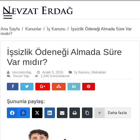
Ana Sayfa
/
Kanunlar
/
İş Kanunu
/
İşsizlik Ödeneği Almada Süre Var
mıdır?
İşsizlik Ödeneği Almada Süre
Var mıdır?
nevzaterdag
Aralık 5, 2016
İş Kanunu
,
Makaleler
Yorum Yap
1,546 Görüntüleme
Şununla paylaş:
Daha fazla
0