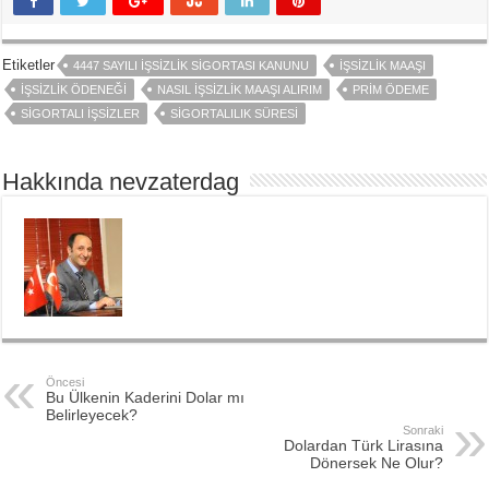
Etiketler
4447 SAYILI İŞSIZLIK SIGORTASI KANUNU
İŞSIZLIK MAAŞI
İŞSIZLIK ÖDENEĞI
NASIL İŞSIZLIK MAAŞI ALIRIM
PRIM ÖDEME
SIGORTALI İŞSIZLER
SIGORTALILIK SÜRESI
Hakkında nevzaterdag
Öncesi
Bu Ülkenin Kaderini Dolar mı
Belirleyecek?
Sonraki
Dolardan Türk Lirasına
Dönersek Ne Olur?