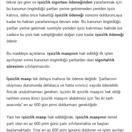
tekrar işe girer ve
işsizlik sigortası ödeneğinden
yararlanmak için
bu kanunun öngördüğü şartları yerine getiremeden yeniden işsiz
kalırsa, daha önce hakettiği
işsizlik ödeneği
süresini dolduruncaya
kadar bu haktan yararlanmaya devam eder. Bu kanunun öngördüğü
şartları yerine getirmek suretiyle yeniden işsiz kalınması halinde ise
sadece bu yeni hak sahipliğinden doğan süre kadar
işsizlik ödeneği
ödenir.
Bu maddeye açıklama:
işsizlik maaşının
hak edildiği ilk işten
ayrılıştan sonra kanunun öngördüğü şartlardan olan
sigortalılık
süresinin
sıfırlanmasıdır.
İşsizlik maaşı
tek defaya mahsus bir ödeme değildir. Şartlarının
oluşması durumunda defalarca ve hatta sınırsız sayıda ödenebilir.
Ancak unutulmaması gereken, işçinin ilk işsizlik maaşını hak ettiği
tarihten sonra ikinci işsizlik maaşını alabilmesi için “bu iki tarih
arasında” en az 600 gün primi doldurması gerektiğidir.
Yani her
işsizlik maaşı
hak edildiğinde,
işsizlik maaşının
temel
şartı olan en az 600 prim günü şartı sıfırlanmakta ve baştan
başlamaktadır. Yine en az 600 prim gününü dolduran ve işten ayrılan