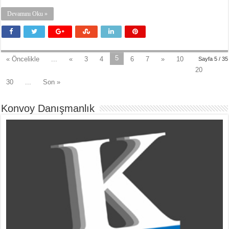
Devamını Oku »
5
« Öncelikle
...
«
3
4
6
7
»
10
Sayfa 5 / 35
20
30
...
Son »
Konvoy Danışmanlık