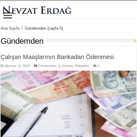
Ana Sayfa
/
Gündemden
(sayfa 5)
Gündemden
Çalışan Maaşlarının Bankadan Ödenmesi
Ağustos 11, 2025
Gündemden
,
İş Kanunu
,
Makaleler
0