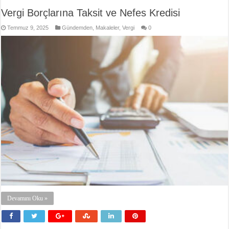
Vergi Borçlarına Taksit ve Nefes Kredisi
Temmuz 9, 2025
Gündemden
,
Makaleler
,
Vergi
0
Devamını Oku »