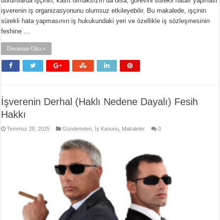
durumlarda işçinin, kasıt olmaksızın da olsa, görevini sürekli hatalı yapması
işverenin iş organizasyonunu olumsuz etkileyebilir. Bu makalede, işçinin
sürekli hata yapmasının iş hukukundaki yeri ve özellikle iş sözleşmesinin
feshine …
Devamını Oku »
İşverenin Derhal (Haklı Nedene Dayalı) Fesih
Hakkı
Temmuz 28, 2025
Gündemden
,
İş Kanunu
,
Makaleler
0