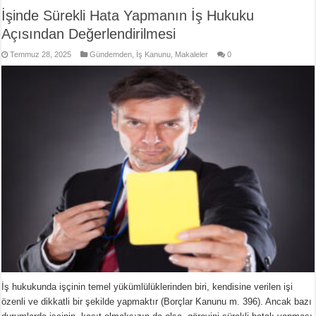
İşinde Sürekli Hata Yapmanın İş Hukuku
Açısından Değerlendirilmesi
Temmuz 28, 2025
Gündemden
,
İş Kanunu
,
Makaleler
0
İş hukukunda işçinin temel yükümlülüklerinden biri, kendisine verilen işi
özenli ve dikkatli bir şekilde yapmaktır (Borçlar Kanunu m. 396). Ancak bazı