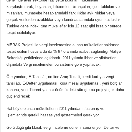
genelinde aynı sektörde faaliyette bulunan mükellefler
karşılaştırılarak, beyanları, bildirimleri, bilançoları, gelir tabloları ve
mizanları, muhasebe hesaplarındaki farklılıklar aykırılıklar veya
gerçek verilerden uzaklıklar veya kendi aralarındaki uyumsuzluklar
Türkiye genelindeki tüm mükellefler için 12 saat gibi kısa bir sürede
tespit edilebiliyor.
MERAK Projesi ile vergi incelemesine alınan mükellefler hakkında
tespit edilen hususlarda da % 97 oranında isabet sağlandığı Maliye
Bakanlığı yetkilerince açıklandı. 2011 yılında ihbar ve şikâyetler
dışındaki Vergi incelemeleri bu sisteme göre yapılacak.
Öte yandan, E-Tahsilât, on-line Araç Tescili, kredi kartıyla vergi
tahsilâtı, E-Defter uygulaması, kısa mesaj uygulaması, yeni borçlar
kanunu, yeni Ticaret yasası önümüzdeki süreçte bu projeyi çok daha
güçlendirecek
Hal böyle olunca mükelleflerin 2011 yılından itibaren iş ve
işlemlerinde gerekli hassasiyeti göstermeleri gerekiyor
Görüldüğü gibi klasik vergi inceleme dönemi sona eriyor. Defter ve