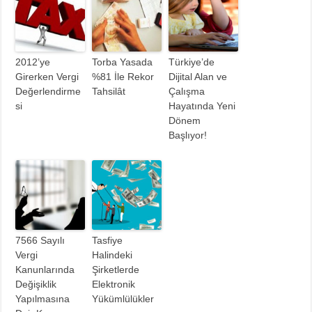
2012’ye
Torba Yasada
Türkiye’de
Girerken Vergi
%81 İle Rekor
Dijital Alan ve
Değerlendirme
Tahsilât
Çalışma
si
Hayatında Yeni
Dönem
Başlıyor!
7566 Sayılı
Tasfiye
Vergi
Halindeki
Kanunlarında
Şirketlerde
Değişiklik
Elektronik
Yapılmasına
Yükümlülükler