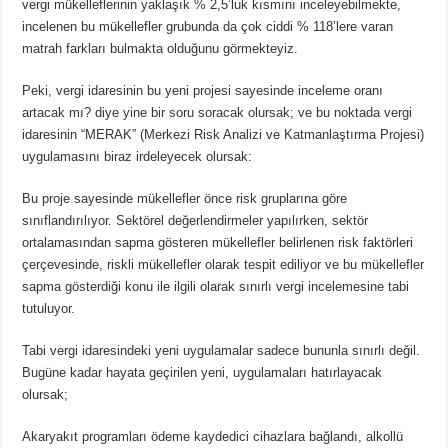
vergi mükelleflerinin yaklaşık % 2,5’luk kısmını inceleyebilmekte,
incelenen bu mükellefler grubunda da çok ciddi % 118’lere varan
matrah farkları bulmakta olduğunu görmekteyiz.
Peki, vergi idaresinin bu yeni projesi sayesinde inceleme oranı
artacak mı? diye yine bir soru soracak olursak; ve bu noktada vergi
idaresinin “MERAK” (Merkezi Risk Analizi ve Katmanlaştırma Projesi)
uygulamasını biraz irdeleyecek olursak:
Bu proje sayesinde mükellefler önce risk gruplarına göre
sınıflandırılıyor. Sektörel değerlendirmeler yapılırken, sektör
ortalamasından sapma gösteren mükellefler belirlenen risk faktörleri
çerçevesinde, riskli mükellefler olarak tespit ediliyor ve bu mükellefler
sapma gösterdiği konu ile ilgili olarak sınırlı vergi incelemesine tabi
tutuluyor.
Tabi vergi idaresindeki yeni uygulamalar sadece bununla sınırlı değil.
Bugüne kadar hayata geçirilen yeni, uygulamaları hatırlayacak
olursak;
Akaryakıt programları ödeme kaydedici cihazlara bağlandı, alkollü