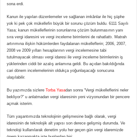
sona erdi.
Kanun ile yapılan düzenlemeler ve sağlanan imkânlar ile hiç şüphe
yok ki pek çok mükellefin büyük bir sorunu çözüm buldu. 6111 Sayılı
Yasa; kanun mükelleflerinin sorunlarına çözüm bulunmasının yanı
sıra vergi idaresini ve vergi inceleme birimlerini de rahatlattı. Matrah
artırımına ilişkin hükümlerden faydalanan mükelleflerin; 2006, 2007,
2008 ve 2009 yılları hesaplarının vergi incelemesine tabi
tutulmayacak olması vergi idaresi ile vergi inceleme birimlerinin iş
yüklerinden ciddi bir azalış anlamına geldi. Bu açıdan bakıldığında
cari dönem incelemelerinin oldukça yoğunlaşacağı sonucuna
ulaşılabilir.
Bu yazımızda sizlere
Torba Yasa
dan sonra “Vergi mükelleflerini neler
bekliyor?” u anlatmadan vergi idaresinin yeni vizyonundan bir pencere
açmak isterim.
Tüm yaşantımızda teknolojinin gelişmesine bağlı olarak, vergi
idaresinin de teknolojik alt yapısı son derece gelişmiş durumda. Ve
teknoloji kullanılarak denetim yolu her geçen gün vergi idaremizde
önem kazanmakta işte bunlardan biri;