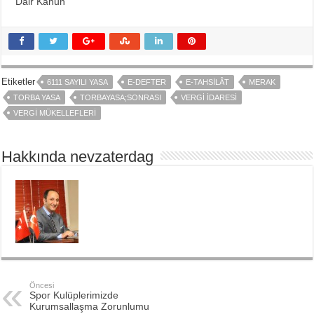
Dair Kanun
Etiketler
6111 SAYILI YASA
E-DEFTER
E-TAHSILÂT
MERAK
TORBA YASA
TORBAYASA;SONRASI
VERGI IDARESI
VERGI MÜKELLEFLERI
Hakkında nevzaterdag
Öncesi
Spor Kulüplerimizde
Kurumsallaşma Zorunlumu