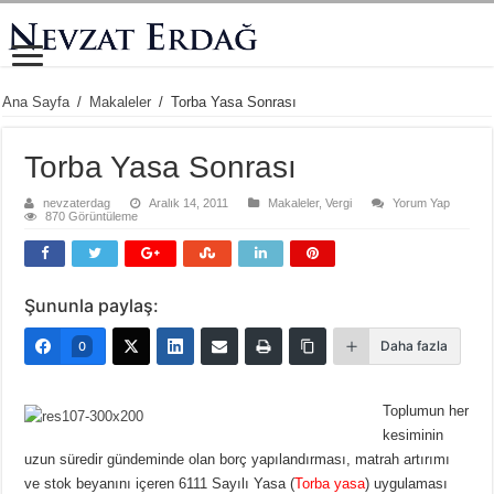
Ana Sayfa
/
Makaleler
/
Torba Yasa Sonrası
Torba Yasa Sonrası
nevzaterdag
Aralık 14, 2011
Makaleler
,
Vergi
Yorum Yap
870 Görüntüleme
Şununla paylaş:
Daha fazla
0
Toplumun her
kesiminin
uzun süredir gündeminde olan borç yapılandırması, matrah artırımı
ve stok beyanını içeren 6111 Sayılı Yasa (
Torba yasa
) uygulaması