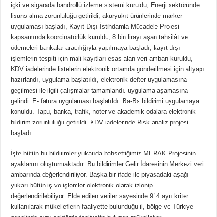
içki ve sigarada bandrollü izleme sistemi kuruldu, Enerji sektöründe
lisans alma zorunluluğu getirildi, akaryakıt ürünlerinde marker
uygulaması başladı, Kayıt Dışı İstihdamla Mücadele Projesi
kapsamında koordinatörlük kuruldu, 8 bin lirayı aşan tahsilât ve
ödemeleri bankalar aracılığıyla yapılmaya başladı, kayıt dışı
işlemlerin tespiti için mali kayıtları esas alan veri ambarı kuruldu,
KDV iadelerinde listelerin elektronik ortamda gönderilmesi için altyapı
hazırlandı, uygulama başlatıldı, elektronik defter uygulamasına
geçilmesi ile ilgili çalışmalar tamamlandı, uygulama aşamasına
gelindi. E- fatura uygulaması başlatıldı. Ba-Bs bildirimi uygulamaya
konuldu. Tapu, banka, trafik, noter ve akademik odalara elektronik
bildirim zorunluluğu getirildi. KDV iadelerinde Risk analiz projesi
başladı.
İşte bütün bu bildirimler yukarıda bahsettiğimiz MERAK Projesinin
ayaklarını oluşturmaktadır. Bu bildirimler Gelir İdaresinin Merkezi veri
ambarında değerlendiriliyor. Başka bir ifade ile piyasadaki aşağı
yukarı bütün iş ve işlemler elektronik olarak izlenip
değerlendirilebiliyor. Elde edilen veriler sayesinde 914 ayrı kriter
kullanılarak mükelleflerin faaliyette bulunduğu il, bölge ve Türkiye