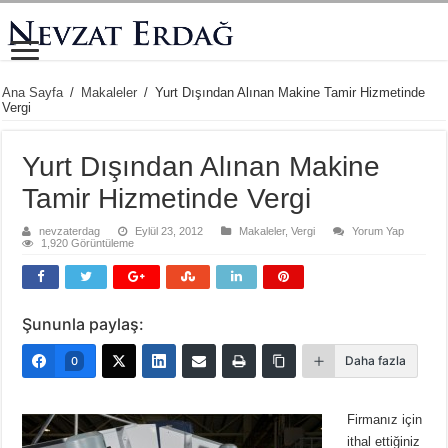
Ana Sayfa
/
Makaleler
/
Yurt Dışından Alınan Makine Tamir Hizmetinde
Vergi
Yurt Dışından Alınan Makine
Tamir Hizmetinde Vergi
nevzaterdag
Eylül 23, 2012
Makaleler
,
Vergi
Yorum Yap
1,920 Görüntüleme
Şununla paylaş:
Daha fazla
0
Firmanız için
ithal ettiğiniz