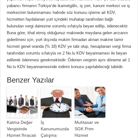
yabancı firmanın Türkiye’de ikametgâhı, iş yeri, kanuni merkezi ve iş
merkezinin bulunmaması halinde söz konusu işleme ait KDV,
hizmetten faydalanan yurt içindeki muhatap tarafından bağlı
bulunulan vergi dairesine sorumlu sıfatıyla beyan edilip, ödenecektir.
Buna göre; ithal etmiş olduğunuz makinede meydana gelen arızanın
giderilmesi için, yurt dışında mukim firmadan alınan makine tamir
hizmeti genel oranda (% 18) KDV ye tabi olup, hesaplanan vergi firma
tarafından sorumlu sıfatıyla ve 2 No.lu KDV beyannamesi ile beyan
edilerek ödenmesi gerekmektedir. Ödenen verginin aynı döneme ait 1
No.lu KDV beyannamesinde indirim konusu yapılabileceği tabiidir.
Benzer Yazılar
Katma Değer
İş
Muhtasar ve
Vergisinde
Kanunumuzda
SGK Prim
Hizmet İhracatı
Çalışma
Hizmet