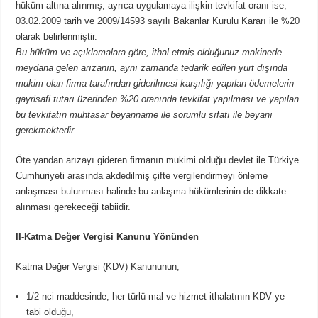
hüküm altına alınmış, ayrıca uygulamaya ilişkin tevkifat oranı ise,
03.02.2009 tarih ve 2009/14593 sayılı Bakanlar Kurulu Kararı ile %20
olarak belirlenmiştir.
Bu hüküm ve açıklamalara göre, ithal etmiş olduğunuz makinede
meydana gelen arızanın, aynı zamanda tedarik edilen yurt dışında
mukim olan firma tarafından giderilmesi karşılığı yapılan ödemelerin
gayrisafi tutarı üzerinden %20 oranında tevkifat yapılması ve yapılan
bu tevkifatın muhtasar beyanname ile sorumlu sıfatı ile beyanı
gerekmektedir
.
Öte yandan arızayı gideren firmanın mukimi olduğu devlet ile Türkiye
Cumhuriyeti arasında akdedilmiş çifte vergilendirmeyi önleme
anlaşması bulunması halinde bu anlaşma hükümlerinin de dikkate
alınması gerekeceği tabiidir.
II-Katma Değer Vergisi Kanunu Yönünden
Katma Değer Vergisi (KDV) Kanununun;
1/2 nci maddesinde, her türlü mal ve hizmet ithalatının KDV ye
tabi olduğu,