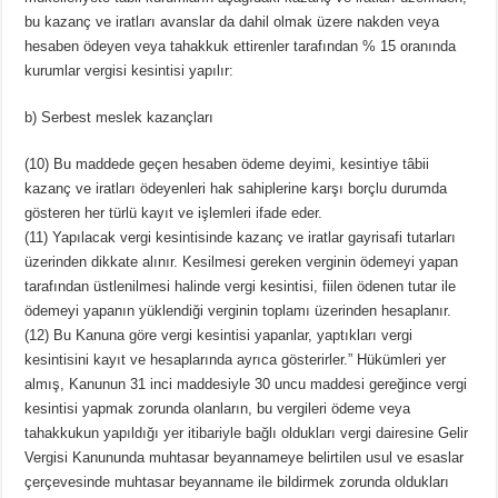
bu kazanç ve iratları avanslar da dahil olmak üzere nakden veya
hesaben ödeyen veya tahakkuk ettirenler tarafından % 15 oranında
kurumlar vergisi kesintisi yapılır:
b) Serbest meslek kazançları
(10) Bu maddede geçen hesaben ödeme deyimi, kesintiye tâbii
kazanç ve iratları ödeyenleri hak sahiplerine karşı borçlu durumda
gösteren her türlü kayıt ve işlemleri ifade eder.
(11) Yapılacak vergi kesintisinde kazanç ve iratlar gayrisafi tutarları
üzerinden dikkate alınır. Kesilmesi gereken verginin ödemeyi yapan
tarafından üstlenilmesi halinde vergi kesintisi, fiilen ödenen tutar ile
ödemeyi yapanın yüklendiği verginin toplamı üzerinden hesaplanır.
(12) Bu Kanuna göre vergi kesintisi yapanlar, yaptıkları vergi
kesintisini kayıt ve hesaplarında ayrıca gösterirler.” Hükümleri yer
almış, Kanunun 31 inci maddesiyle 30 uncu maddesi gereğince vergi
kesintisi yapmak zorunda olanların, bu vergileri ödeme veya
tahakkukun yapıldığı yer itibariyle bağlı oldukları vergi dairesine Gelir
Vergisi Kanununda muhtasar beyannameye belirtilen usul ve esaslar
çerçevesinde muhtasar beyanname ile bildirmek zorunda oldukları