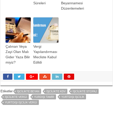
Süreleri
Beyannamesi
Düzenlemeleri
Çalınan Veya
Vergi
Zayi Olan Malı
Yapılandırması
Gider Yaza Bilir
Mecliste Kabul
miyiz?
Edildi
Etiketler
İŞCILIKTE BEYAN
İŞCILIKTE KDV
İŞCILIKTE STOPAJ
İŞCILIKTE VERGI
YURDIŞI TAMIR
YURTDIŞI İŞCILIK
YURTDIŞI İŞCILIK VERGI