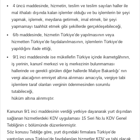
4 üncü maddesinde, hizmetin, teslim ve teslim sayılan haller ile
mal ithalatı dışında kalan işlemler olduğu ve bu işlemlerin bir şeyi
yapmak, işlemek, meydana getirmek, imal etmek, bir şeyi
yapmamayı taahhüt etmek gibi şekillerde gerçekleşebileceği,
6/b maddesinde, hizmetin Türkiye’de yapılmasının veya
hizmetten Türkiye’de faydalanılmasının, işlemlerin Türkiye’de
yapıldığını ifade ettiği,
9/1 inci maddesinde ise mükellefin Türkiye içinde ikametgâhının,
iş yerinin, kanunî merkezi ve iş merkezinin bulunmaması
hallerinde ve gerekli görülen diğer hallerde Maliye Bakanlığı’ nın
vergi alacağının emniyet altına alınması amacıyla, vergiye tabi
işlemlere taraf olanları verginin ödenmesinden sorumlu
tutabileceği,
hüküm altına alınmıştır.
Kanunun 9/1 inci maddesinin verdiği yetkiye dayanarak yurt dışından
sağlanan hizmetlerdeki KDV uygulaması 15 Seri No.lu KDV Genel
Tebliğinin c bölümünde düzenlenmiştir.
Söz konusu Tebliğe göre, yurt dışındaki firmalara Türkiye’de
yaptırılan veya Türkiye’de faydalanılan hizmetler KDV ye tabi olacak,