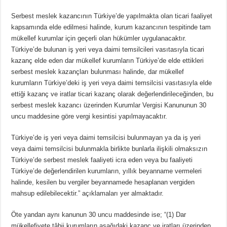
Serbest meslek kazancının Türkiye’de yapılmakta olan ticari faaliyet
kapsamında elde edilmesi halinde, kurum kazancının tespitinde tam
mükellef kurumlar için geçerli olan hükümler uygulanacaktır.
Türkiye’de bulunan iş yeri veya daimi temsilcileri vasıtasıyla ticari
kazanç elde eden dar mükellef kurumların Türkiye’de elde ettikleri
serbest meslek kazançları bulunması halinde, dar mükellef
kurumların Türkiye’deki iş yeri veya daimi temsilcisi vasıtasıyla elde
ettiği kazanç ve iratlar ticari kazanç olarak değerlendirileceğinden, bu
serbest meslek kazancı üzerinden Kurumlar Vergisi Kanununun 30
uncu maddesine göre vergi kesintisi yapılmayacaktır.
Türkiye’de iş yeri veya daimi temsilcisi bulunmayan ya da iş yeri
veya daimi temsilcisi bulunmakla birlikte bunlarla ilişkili olmaksızın
Türkiye’de serbest meslek faaliyeti icra eden veya bu faaliyeti
Türkiye’de değerlendirilen kurumların, yıllık beyanname vermeleri
halinde, kesilen bu vergiler beyannamede hesaplanan vergiden
mahsup edilebilecektir.” açıklamaları yer almaktadır.
Öte yandan aynı kanunun 30 uncu maddesinde ise; “(1) Dar
mükellefiyete tâbii kurumların aşağıdaki kazanç ve iratları üzerinden,